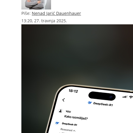
Piše:
Nenad Jarić Dauenhauer
13:20, 27. travnja 2025.