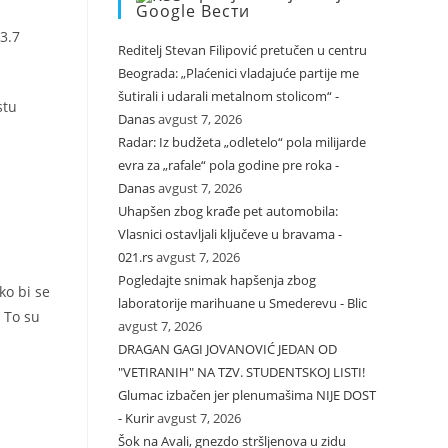
Google Вести
3.7
Reditelj Stevan Filipović pretučen u centru
Beograda: „Plaćenici vladajuće partije me
šutirali i udarali metalnom stolicom“ -
stu
Danas
avgust 7, 2026
Radar: Iz budžeta „odletelo“ pola milijarde
evra za „rafale“ pola godine pre roka -
Danas
avgust 7, 2026
Uhapšen zbog krađe pet automobila:
Vlasnici ostavljali ključeve u bravama -
021.rs
avgust 7, 2026
Pogledajte snimak hapšenja zbog
ko bi se
laboratorije marihuane u Smederevu - Blic
. To su
avgust 7, 2026
DRAGAN GAGI JOVANOVIĆ JEDAN OD
"VETIRANIH" NA TZV. STUDENTSKOJ LISTI!
Glumac izbačen jer plenumašima NIJE DOST
- Kurir
avgust 7, 2026
Šok na Avali, gnezdo stršljenova u zidu