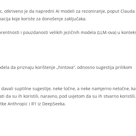
ic, otkriveno je da napredni AI modeli za rezoniranje, poput Clauda 
acija koje koriste za donošenje zaključaka.
parentnosti i pouzdanosti velikih jezičnih modela (LLM-ova) u kontek
odela da priznaju korištenje „hintova“, odnosno sugestija prilikom
 davali suptilne sugestije, neke točne, a neke namjerno netočne, ka
ti da su ih koristili, naravno, pod uvjetom da su ih stvarno koristili
rtke Anthropic i R1 iz DeepSeeka.