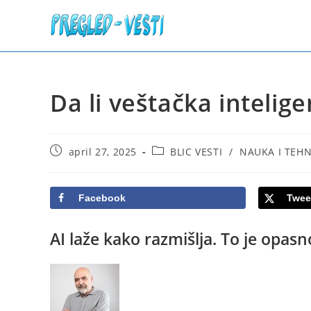
Skip
to
content
Da li veštačka intelige
Post
Post
april 27, 2025
BLIC VESTI
/
NAUKA I TEH
published:
category:
Facebook
Twee
AI laže kako razmišlja. To je opasn