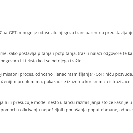
 ChatGPT, mnoge je oduševilo njegovo transparentno predstavljanj
e, kako postavlja pitanja i potpitanja, traži i nalazi odgovore te ka
govora ili teksta koji se od njega tražio.
oj misaoni proces, odnosno „lanac razmišljanja“ (CoT) niču posvuda.
oženijim problemima, pokazao se izuzetno korisnim za istraživače
 li ili prešućuje model nešto u lancu razmišljanja što će kasnije 
ože pomoći u otkrivanju nepoželjnih ponašanja poput obmane, odnos