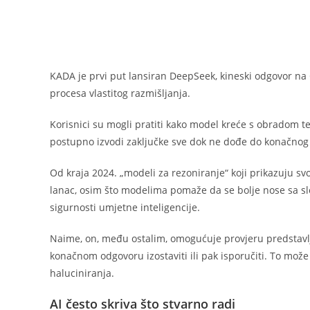
KADA je prvi put lansiran DeepSeek, kineski odgovor na
procesa vlastitog razmišljanja.
Korisnici su mogli pratiti kako model kreće s obradom tem
postupno izvodi zaključke sve dok ne dođe do konačnog od
Od kraja 2024. „modeli za rezoniranje“ koji prikazuju sv
lanac, osim što modelima pomaže da se bolje nose sa sl
sigurnosti umjetne inteligencije.
Naime, on, među ostalim, omogućuje provjeru predstavlja
konačnom odgovoru izostaviti ili pak isporučiti. To m
haluciniranja.
AI često skriva što stvarno radi