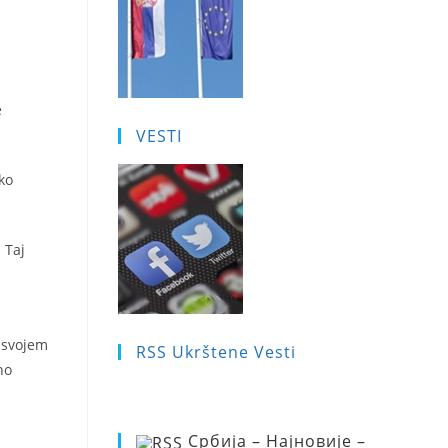
e
VESTI
ko
 Taj
u svojem
RSS Ukrštene Vesti
no
Србија – Најновије –