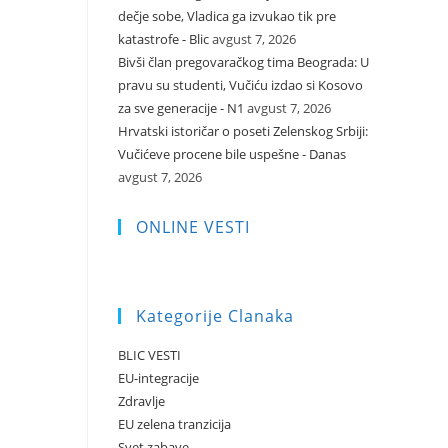
dečje sobe, Vladica ga izvukao tik pre
katastrofe - Blic
avgust 7, 2026
Bivši član pregovaračkog tima Beograda: U
pravu su studenti, Vučiću izdao si Kosovo
za sve generacije - N1
avgust 7, 2026
Hrvatski istoričar o poseti Zelenskog Srbiji:
Vučićeve procene bile uspešne - Danas
avgust 7, 2026
ONLINE VESTI
Kategorije Clanaka
BLIC VESTI
EU-integracije
Zdravlje
EU zelena tranzicija
Svet zabave