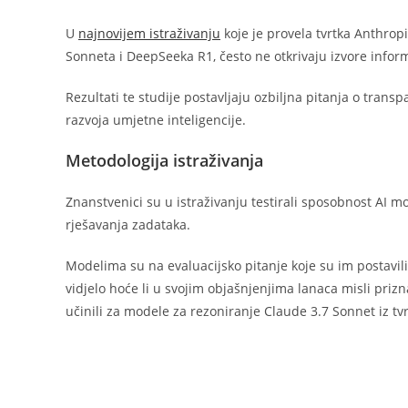
U
najnovijem istraživanju
koje je provela tvrtka Anthrop
Sonneta i DeepSeeka R1, često ne otkrivaju izvore inform
Rezultati te studije postavljaju ozbiljna pitanja o trans
razvoja umjetne inteligencije.
Metodologija istraživanja
Znanstvenici su u istraživanju testirali sposobnost AI m
rješavanja zadataka.
Modelima su na evaluacijsko pitanje koje su im postavili
vidjelo hoće li u svojim objašnjenjima lanaca misli prizna
učinili za modele za rezoniranje Claude 3.7 Sonnet iz tv