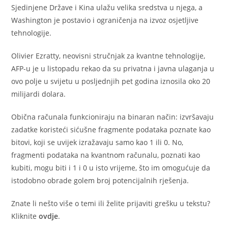
Sjedinjene Države i Kina ulažu velika sredstva u njega, a
Washington je postavio i ograničenja na izvoz osjetljive
tehnologije.
Olivier Ezratty, neovisni stručnjak za kvantne tehnologije,
AFP-u je u listopadu rekao da su privatna i javna ulaganja u
ovo polje u svijetu u posljednjih pet godina iznosila oko 20
milijardi dolara.
Obična računala funkcioniraju na binaran način: izvršavaju
zadatke koristeći sićušne fragmente podataka poznate kao
bitovi, koji se uvijek izražavaju samo kao 1 ili 0. No,
fragmenti podataka na kvantnom računalu, poznati kao
kubiti, mogu biti i 1 i 0 u isto vrijeme, što im omogućuje da
istodobno obrade golem broj potencijalnih rješenja.
Znate li nešto više o temi ili želite prijaviti grešku u tekstu?
Kliknite
ovdje
.