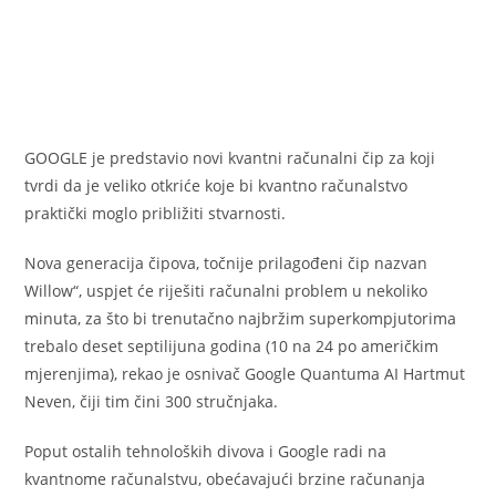
GOOGLE je predstavio novi kvantni računalni čip za koji
tvrdi da je veliko otkriće koje bi kvantno računalstvo
praktički moglo približiti stvarnosti.
Nova generacija čipova, točnije prilagođeni čip nazvan
Willow“, uspjet će riješiti računalni problem u nekoliko
minuta, za što bi trenutačno najbržim superkompjutorima
trebalo deset septilijuna godina (10 na 24 po američkim
mjerenjima), rekao je osnivač Google Quantuma AI Hartmut
Neven, čiji tim čini 300 stručnjaka.
Poput ostalih tehnoloških divova i Google radi na
kvantnome računalstvu, obećavajući brzine računanja