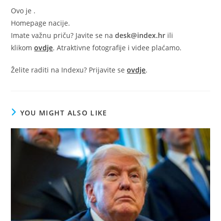
Ovo je
.
Homepage nacije.
Imate važnu priču? Javite se na
desk@index.hr
ili
klikom
ovdje
. Atraktivne fotografije i videe plaćamo.
Želite raditi na Indexu? Prijavite se
ovdje
.
YOU MIGHT ALSO LIKE