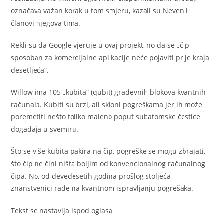
označava važan korak u tom smjeru, kazali su Neven i
članovi njegova tima.
Rekli su da Google vjeruje u ovaj projekt, no da se „čip
sposoban za komercijalne aplikacije neće pojaviti prije kraja
desetljeća“.
Willow ima 105 „kubita“ (qubit) građevnih blokova kvantnih
računala. Kubiti su brzi, ali skloni pogreškama jer ih može
poremetiti nešto toliko maleno poput subatomske čestice
događaja u svemiru.
Što se više kubita pakira na čip, pogreške se mogu zbrajati,
što čip ne čini ništa boljim od konvencionalnog računalnog
čipa. No, od devedesetih godina prošlog stoljeća
znanstvenici rade na kvantnom ispravljanju pogrešaka.
Tekst se nastavlja ispod oglasa