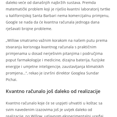
daleko veće od današnjih najbržih sustava. Premda
matematički problem koji je riješio kvantni laboratorij tvrtke
u kalifornijskoj Santa Barbari nema komercijalnu primjenu,
Google se nada da će kvantna računala jednoga dana
rješavati brojne probleme.
„Willow smatramo važnim korakom na našem putu prema
stvaranju korisnoga kvantnog računala s praktičnim
primjenama u dosad nerješivim pitanjima i područjima
poput farmakologije i medicine, dizajna baterija, fuzijske
energije i umjetne inteligencije, zaustavljanja klimatskih
promjena…“, rekao je izvršni direktor Googlea Sundar
Pichai.
Kvantno računalo još daleko od realizacije
Kvantno računalo koje će se uspjeti uhvatiti u koštac sa
svim navedenim izazovima još je uvijek daleko od
realizacije, no Willow, uglavnom eksperimentalni uređaj,