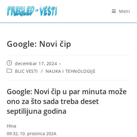
Skip
to
Meni
content
Google: Novi čip
Post
decembar 17, 2024
published:
Post
BLIC VESTI
/
NAUKA I TEHNOLOGIJE
category:
Google: Novi čip u par minuta može
ono za što sada treba deset
septilijuna godina
Hina
09:32, 10. prosinca 2024.