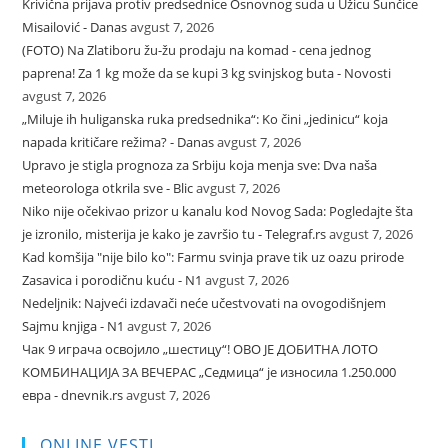
Krivična prijava protiv predsednice Osnovnog suda u Užicu Sunčice
Misailović - Danas
avgust 7, 2026
(FOTO) Na Zlatiboru žu-žu prodaju na komad - cena jednog
paprena! Za 1 kg može da se kupi 3 kg svinjskog buta - Novosti
avgust 7, 2026
„Miluje ih huliganska ruka predsednika“: Ko čini „jedinicu“ koja
napada kritičare režima? - Danas
avgust 7, 2026
Upravo je stigla prognoza za Srbiju koja menja sve: Dva naša
meteorologa otkrila sve - Blic
avgust 7, 2026
Niko nije očekivao prizor u kanalu kod Novog Sada: Pogledajte šta
je izronilo, misterija je kako je završio tu - Telegraf.rs
avgust 7, 2026
Kad komšija "nije bilo ko": Farmu svinja prave tik uz oazu prirode
Zasavica i porodičnu kuću - N1
avgust 7, 2026
Nedeljnik: Najveći izdavači neće učestvovati na ovogodišnjem
Sajmu knjiga - N1
avgust 7, 2026
Чак 9 играча освојило „шестицу“! ОВО ЈЕ ДОБИТНА ЛОТО
КОМБИНАЦИЈА ЗА ВЕЧЕРАС „Седмица“ је износила 1.250.000
евра - dnevnik.rs
avgust 7, 2026
ONLINE VESTI