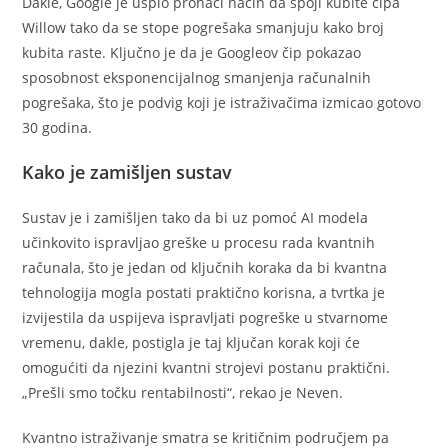
Dakle, Google je uspio pronaći način da spoji kubite čipa
Willow tako da se stope pogrešaka smanjuju kako broj
kubita raste. Ključno je da je Googleov čip pokazao
sposobnost eksponencijalnog smanjenja računalnih
pogrešaka, što je podvig koji je istraživačima izmicao gotovo
30 godina.
Kako je zamišljen sustav
Sustav je i zamišljen tako da bi uz pomoć AI modela
učinkovito ispravljao greške u procesu rada kvantnih
računala, što je jedan od ključnih koraka da bi kvantna
tehnologija mogla postati praktično korisna, a tvrtka je
izvijestila da uspijeva ispravljati pogreške u stvarnome
vremenu, dakle, postigla je taj ključan korak koji će
omogućiti da njezini kvantni strojevi postanu praktični.
„Prešli smo točku rentabilnosti“, rekao je Neven.
Kvantno istraživanje smatra se kritičnim područjem pa