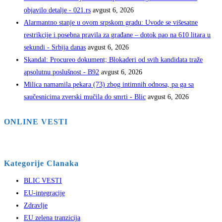
objavilo detalje - 021.rs
avgust 6, 2026
Alarmantno stanje u ovom srpskom gradu: Uvode se višesatne
restrikcije i posebna pravila za građane – dotok pao na 610 litara u
sekundi - Srbija danas
avgust 6, 2026
Skandal: Procureo dokument; Blokaderi od svih kandidata traže
apsolutnu poslušnost - B92
avgust 6, 2026
Milica namamila pekara (73) zbog intimnih odnosa, pa ga sa
saučesnicima zverski mučila do smrti - Blic
avgust 6, 2026
ONLINE VESTI
Kategorije Clanaka
BLIC VESTI
EU-integracije
Zdravlje
EU zelena tranzicija