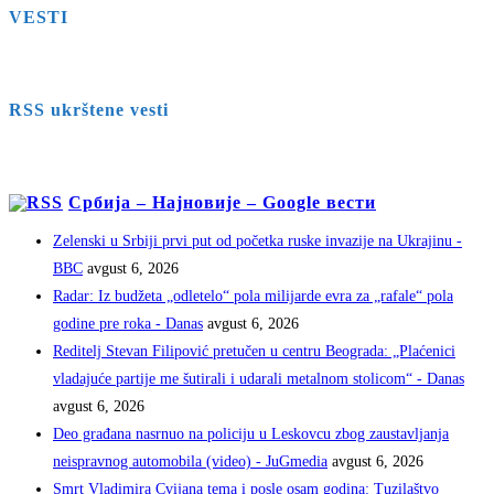
VESTI
RSS ukrštene vesti
Србија – Најновије – Google вести
Zelenski u Srbiji prvi put od početka ruske invazije na Ukrajinu -
BBC
avgust 6, 2026
Radar: Iz budžeta „odletelo“ pola milijarde evra za „rafale“ pola
godine pre roka - Danas
avgust 6, 2026
Reditelj Stevan Filipović pretučen u centru Beograda: „Plaćenici
vladajuće partije me šutirali i udarali metalnom stolicom“ - Danas
avgust 6, 2026
Deo građana nasrnuo na policiju u Leskovcu zbog zaustavljanja
neispravnog automobila (video) - JuGmedia
avgust 6, 2026
Smrt Vladimira Cvijana tema i posle osam godina: Tuzilaštvo