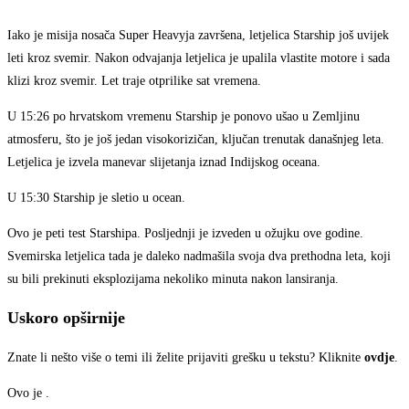
Iako je misija nosača Super Heavyja završena, letjelica Starship još uvijek
leti kroz svemir. Nakon odvajanja letjelica je upalila vlastite motore i sada
klizi kroz svemir. Let traje otprilike sat vremena.
U 15:26 po hrvatskom vremenu Starship je ponovo ušao u Zemljinu
atmosferu, što je još jedan visokorizičan, ključan trenutak današnjeg leta.
Letjelica je izvela manevar slijetanja iznad Indijskog oceana.
U 15:30 Starship je sletio u ocean.
Ovo je peti test Starshipa. Posljednji je izveden u ožujku ove godine.
Svemirska letjelica tada je daleko nadmašila svoja dva prethodna leta, koji
su bili prekinuti eksplozijama nekoliko minuta nakon lansiranja.
Uskoro opširnije
Znate li nešto više o temi ili želite prijaviti grešku u tekstu? Kliknite
ovdje
.
Ovo je
.