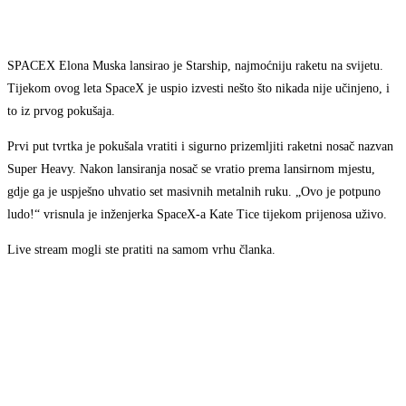
SPACEX Elona Muska lansirao je Starship, najmoćniju raketu na svijetu.
Tijekom ovog leta SpaceX je uspio izvesti nešto što nikada nije učinjeno, i
to iz prvog pokušaja.
Prvi put tvrtka je pokušala vratiti i sigurno prizemljiti raketni nosač nazvan
Super Heavy. Nakon lansiranja nosač se vratio prema lansirnom mjestu,
gdje ga je uspješno uhvatio set masivnih metalnih ruku. „Ovo je potpuno
ludo!“ vrisnula je inženjerka SpaceX-a Kate Tice tijekom prijenosa uživo.
Live stream mogli ste pratiti na samom vrhu članka.