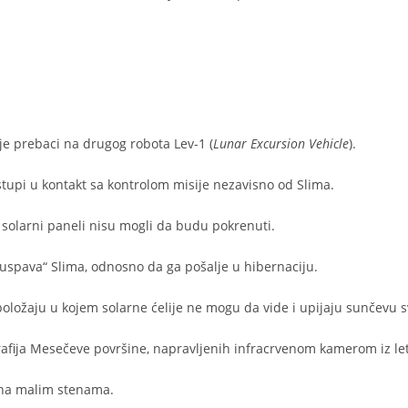
je prebaci na drugog robota Lev-1 (
Lunar Excursion Vehicle
).
tupi u kontakt sa kontrolom misije nezavisno od Slima.
i solarni paneli nisu mogli da budu pokrenuti.
 „uspava“ Slima, odnosno da ga pošalje u hibernaciju.
 položaju u kojem solarne ćelije ne mogu da vide i upijaju sunčevu s
ografija Mesečeve površine, napravljenih infracrvenom kamerom iz let
žena malim stenama.