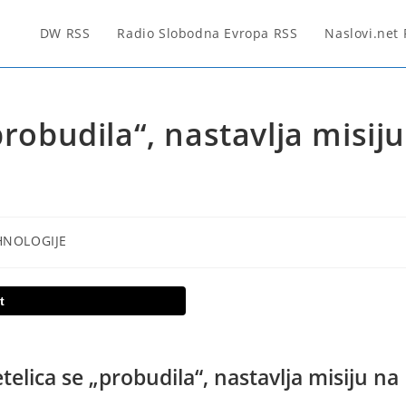
DW RSS
Radio Slobodna Evropa RSS
Naslovi.net
probudila“, nastavlja misij
HNOLOGIJE
t
telica se „probudila“, nastavlja misiju na