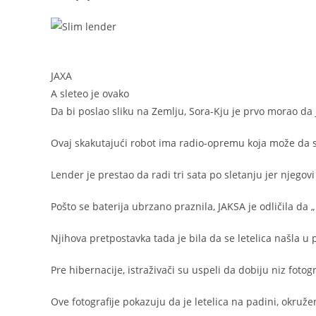
JAXA
A sleteo je ovako
Da bi poslao sliku na Zemlju, Sora-Kju je prvo morao da 
Ovaj skakutajući robot ima radio-opremu koja može da s
Lender je prestao da radi tri sata po sletanju jer njegov
Pošto se baterija ubrzano praznila, JAKSA je odličila da
Njihova pretpostavka tada je bila da se letelica našla u
Pre hibernacije, istraživači su uspeli da dobiju niz fot
Ove fotografije pokazuju da je letelica na padini, okru