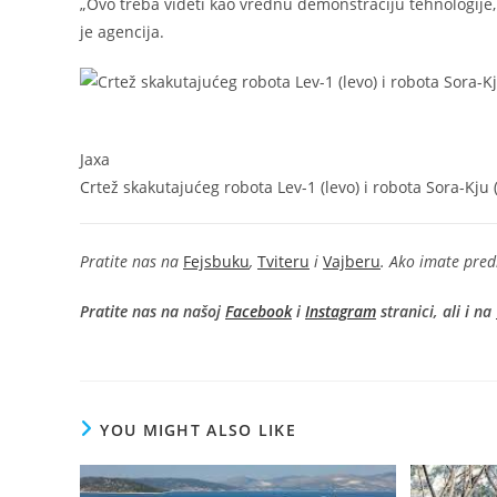
„Ovo treba videti kao vrednu demonstraciju tehnologije
je agencija.
Jaxa
Crtež skakutajućeg robota Lev-1 (levo) i robota Sora-Kju 
Pratite nas na
Fejsbuku
,
Tviteru
i
Vajberu
. Ako imate pred
Pratite nas na našoj
Facebook
i
Instagram
stranici, ali i na
YOU MIGHT ALSO LIKE