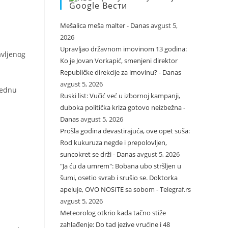
Google Вести
Mešalica meša malter - Danas
avgust 5,
2026
Upravljao državnom imovinom 13 godina:
avljenog
Ko je Jovan Vorkapić, smenjeni direktor
Republičke direkcije za imovinu? - Danas
avgust 5, 2026
jednu
Ruski list: Vučić već u izbornoj kampanji,
duboka politička kriza gotovo neizbežna -
Danas
avgust 5, 2026
Prošla godina devastirajuća, ove opet suša:
Rod kukuruza negde i prepolovljen,
suncokret se drži - Danas
avgust 5, 2026
"Ja ću da umrem": Bobana ubo stršljen u
šumi, osetio svrab i srušio se. Doktorka
apeluje, OVO NOSITE sa sobom - Telegraf.rs
avgust 5, 2026
Meteorolog otkrio kada tačno stiže
zahlađenje: Do tad jezive vrućine i 48