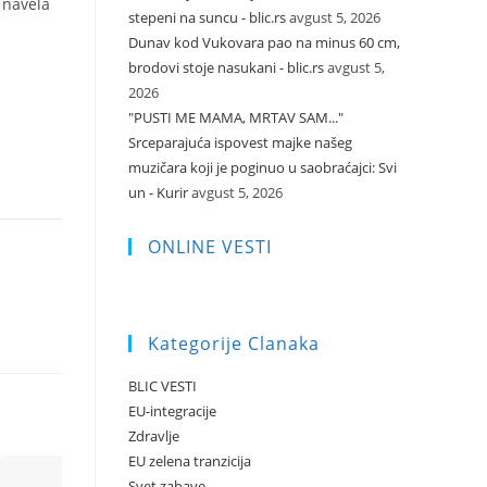
 navela
stepeni na suncu - blic.rs
avgust 5, 2026
Dunav kod Vukovara pao na minus 60 cm,
brodovi stoje nasukani - blic.rs
avgust 5,
2026
"PUSTI ME MAMA, MRTAV SAM..."
Srceparajuća ispovest majke našeg
muzičara koji je poginuo u saobraćajci: Svi
un - Kurir
avgust 5, 2026
ONLINE VESTI
Kategorije Clanaka
BLIC VESTI
EU-integracije
Zdravlje
EU zelena tranzicija
Svet zabave