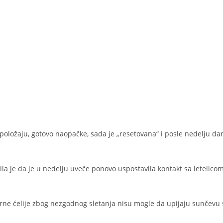
položaju, gotovo naopačke, sada je „resetovana“ i posle nedelju da
ila je da je u nedelju uveče ponovo uspostavila kontakt sa letelicom
rne ćelije zbog nezgodnog sletanja nisu mogle da upijaju sunčevu s