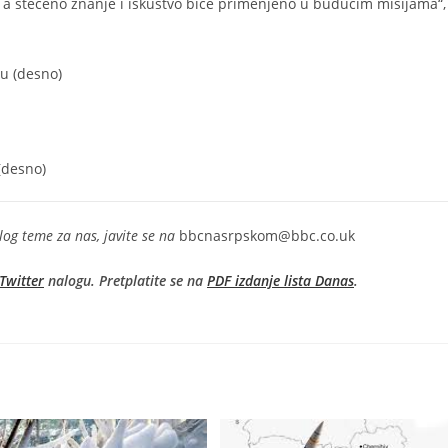
, a stečeno znanje i iskustvo biće primenjeno u budućim misijama“,
(desno)
log teme za nas, javite se na
bbcnasrpskom@bbc.co.uk
Twitter
nalogu. Pretplatite se na
PDF izdanje lista Danas
.