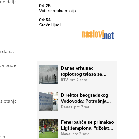
ene dalje
u dana.
 da bude
 sletanja
nja.