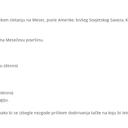
ekom sletanju na Mesec, posle Amerike, bivšeg Sovjetskog Saveza, K
i na Mesečevu površinu.
(desno)
giju.
kako bi se izbegle nezgode prilikom dodirivanja tačke na koju bi let