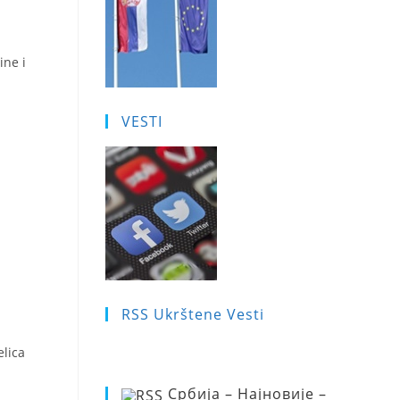
ine i
VESTI
RSS Ukrštene Vesti
elica
Србија – Најновије –