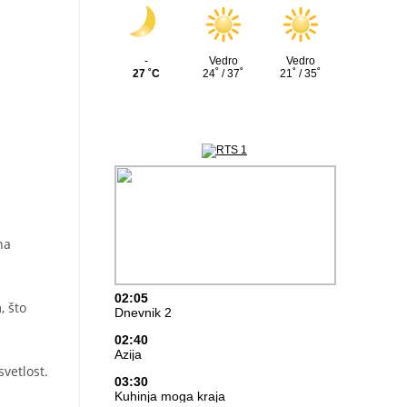
na
, što
vetlost.