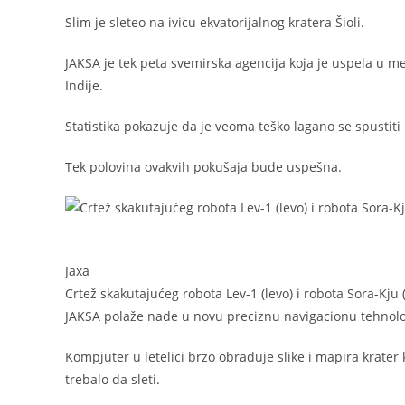
Slim je sleteo na ivicu ekvatorijalnog kratera Šioli.
JAKSA je tek peta svemirska agencija koja je uspela u m
Indije.
Statistika pokazuje da je veoma teško lagano se spustit
Tek polovina ovakvih pokušaja bude uspešna.
Jaxa
Crtež skakutajućeg robota Lev-1 (levo) i robota Sora-Kju 
JAKSA polaže nade u novu preciznu navigacionu tehnolo
Kompjuter u letelici brzo obrađuje slike i mapira krater 
trebalo da sleti.