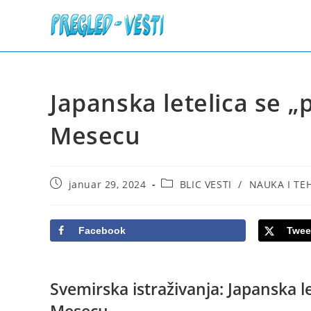
Skip
to
content
Japanska letelica se „
Mesecu
Post
Post
januar 29, 2024
BLIC VESTI
/
NAUKA I TE
published:
category:
Facebook
Twee
Svemirska istraživanja: Japanska le
Mesecu