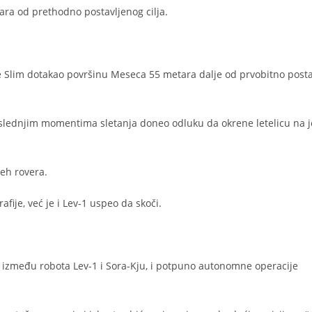
etara od prethodno postavljenog cilja.
e Slim dotakao površinu Meseca 55 metara dalje od prvobitno post
 poslednjim momentima sletanja doneo odluku da okrene letelicu na 
peh rovera.
fije, već je i Lev-1 uspeo da skoči.
a između robota Lev-1 i Sora-Kju, i potpuno autonomne operacije