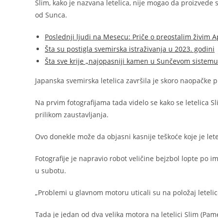
Slim, kako je nazvana letelica, nije mogao da proizvede 
od Sunca.
Poslednji ljudi na Mesecu: Priče o preostalim živim
Šta su postigla svemirska istraživanja u 2023. godini
Šta sve krije „najopasniji kamen u Sunčevom sistemu
Japanska svemirska letelica završila je skoro naopačke 
Na prvim fotografijama tada videlo se kako se letelica S
prilikom zaustavljanja.
Ovo donekle može da objasni kasnije teškoće koje je lete
Fotografije je napravio robot veličine bejzbol lopte po im
u subotu.
„Problemi u glavnom motoru uticali su na položaj letelice
Tada je jedan od dva velika motora na letelici Slim (Pa