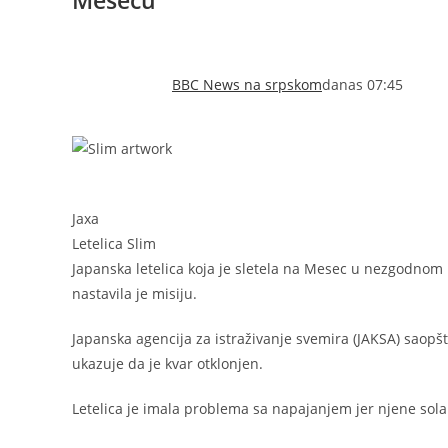
BBC News na srpskom
danas 07:45
Jaxa
Letelica Slim
Japanska letelica koja je sletela na Mesec u nezgodnom 
nastavila je misiju.
Japanska agencija za istraživanje svemira (JAKSA) saopšt
ukazuje da je kvar otklonjen.
Letelica je imala problema sa napajanjem jer njene sola