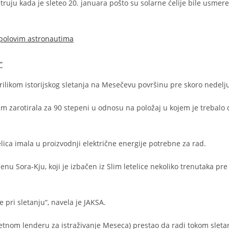
struju kada je sleteo 20. januara pošto su solarne ćelije bile usmer
 Apolovim astronautima
“
prilikom istorijskog sletanja na Mesečevu površinu pre skoro nedelj
lim zarotirala za 90 stepeni u odnosu na položaj u kojem je trebalo
lica imala u proizvodnji električne energije potrebne za rad.
enu Sora-Kju, koji je izbačen iz Slim letelice nekoliko trenutaka pre
 pri sletanju“, navela je JAKSA.
metnom lenderu za istraživanje Meseca) prestao da radi tokom sleta