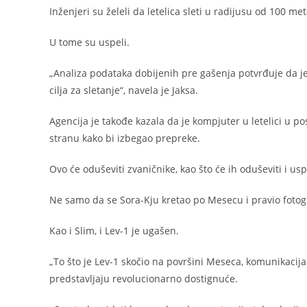
Inženjeri su želeli da letelica sleti u radijusu od 100 m
U tome su uspeli.
„Analiza podataka dobijenih pre gašenja potvrđuje da j
cilja za sletanje“, navela je Jaksa.
Agencija je takođe kazala da je kompjuter u letelici u
stranu kako bi izbegao prepreke.
Ovo će oduševiti zvaničnike, kao što će ih oduševiti i us
Ne samo da se Sora-Kju kretao po Mesecu i pravio fotogra
Kao i Slim, i Lev-1 je ugašen.
„To što je Lev-1 skočio na površini Meseca, komunikacij
predstavljaju revolucionarno dostignuće.