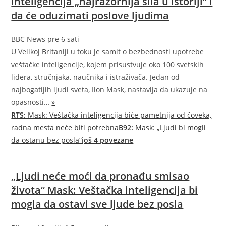
inteligencija „najrazornija sila u istoriji“ i
da će oduzimati poslove ljudima
BBC News
pre 6 sati
U Velikoj Britaniji u toku je samit o bezbednosti upotrebe
veštačke inteligencije, kojem prisustvuje oko 100 svetskih
lidera, stručnjaka, naučnika i istraživača. Jedan od
najbogatijih ljudi sveta, Ilon Mask, nastavlja da ukazuje na
opasnosti…
»
RTS:
Mask: Veštačka inteligencija biće pametnija od čoveka,
radna mesta neće biti potrebna
B92:
Mask: „Ljudi bi mogli
da ostanu bez posla“
još 4 povezane
„Ljudi neće moći da pronađu smisao
života“ Mask: Veštačka inteligencija bi
mogla da ostavi sve ljude bez posla