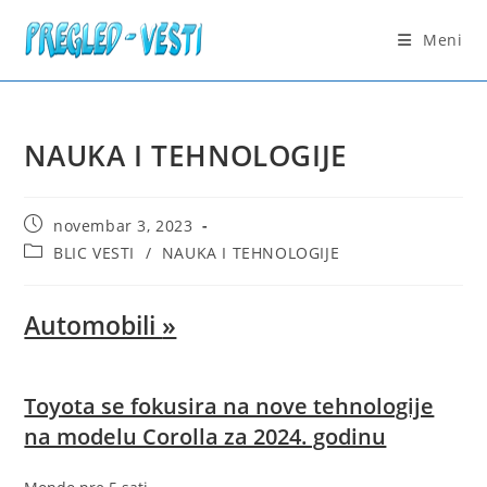
Skip
to
Meni
content
NAUKA I TEHNOLOGIJE
Post
novembar 3, 2023
published:
Post
BLIC VESTI
/
NAUKA I TEHNOLOGIJE
category:
Automobili
»
Toyota se fokusira na nove tehnologije
na modelu Corolla za 2024. godinu