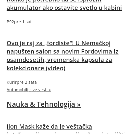
akumulator ako ostavite svetlo u kabini
B92
pre 1 sat
Ovo je raj za „fordiste“! U Nemačkoj
napušten salon sa novim Fordovima iz
osamdesetih, vremenska kapsula za
kolekcionare (video)
Kurir
pre 2 sata
Automobili, sve vesti
»
Nauka & Tehnologija
»
Ilon Mask kaže da je veštačka