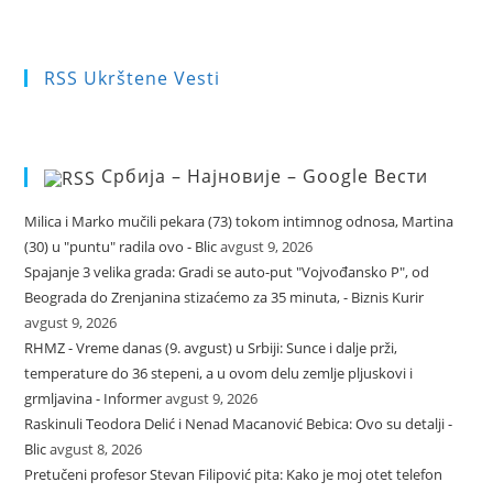
RSS Ukrštene Vesti
Србија – Најновије – Google Вести
Milica i Marko mučili pekara (73) tokom intimnog odnosa, Martina
(30) u "puntu" radila ovo - Blic
avgust 9, 2026
Spajanje 3 velika grada: Gradi se auto-put "Vojvođansko P", od
Beograda do Zrenjanina stizaćemo za 35 minuta, - Biznis Kurir
avgust 9, 2026
RHMZ - Vreme danas (9. avgust) u Srbiji: Sunce i dalje prži,
temperature do 36 stepeni, a u ovom delu zemlje pljuskovi i
grmljavina - Informer
avgust 9, 2026
Raskinuli Teodora Delić i Nenad Macanović Bebica: Ovo su detalji -
Blic
avgust 8, 2026
Pretučeni profesor Stevan Filipović pita: Kako je moj otet telefon