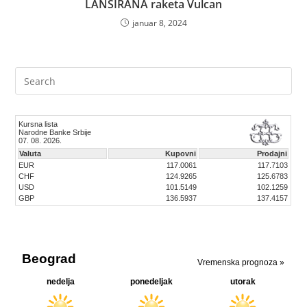
LANSIRANA raketa Vulcan
januar 8, 2024
Pre
Es
to
clo
the
sea
pan