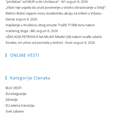
"prošetao" od MUP-a do Uroševca? - N1
avgust 8, 2026
„Vlast nije uspela da uruši poverenje u visoko obrazovanje u Srbiji“:
Rektor Đokić najavio novu studentsku akciju na tribini u Vrbasu -
Danas
avgust 8, 2026
Hapšenje u Kruševcu zbog iznude: Tražili 77.000 evra nakon
vraćenog duga - Blic
avgust 8, 2026
UŽAS KOD PETROVCA NA MLAVI Mladić (26) nakon svađe udario
čoveka, on umro od povreda u bolnici - Kurir
avgust 8, 2026
ONLINE VESTI
Kategorije Clanaka
BLIC VESTI
EU-integracije
Zdravlje
EU zelena tranzicija
Svet zabave