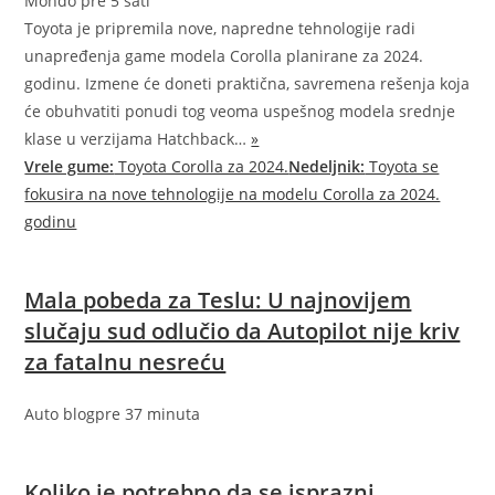
Mondo
pre 5 sati
Toyota je pripremila nove, napredne tehnologije radi
unapređenja game modela Corolla planirane za 2024.
godinu. Izmene će doneti praktična, savremena rešenja koja
će obuhvatiti ponudi tog veoma uspešnog modela srednje
klase u verzijama Hatchback…
»
Vrele gume:
Toyota Corolla za 2024.
Nedeljnik:
Toyota se
fokusira na nove tehnologije na modelu Corolla za 2024.
godinu
Mala pobeda za Teslu: U najnovijem
slučaju sud odlučio da Autopilot nije kriv
za fatalnu nesreću
Auto blog
pre 37 minuta
Koliko je potrebno da se isprazni