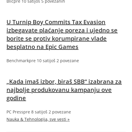
Blic
pre 10 sati
još 5 povezanih
U Turnip Boy Commits Tax Evasion
izbegavate plaćanje poreza i ujedno se
borite se protiv korumpirane vlade
besplatno na Epic Games
Benchmark
pre 10 sati
još 2 povezane
„Kada imaš izbor, biraš SBB“ izabrana za
najbolje produkovanu kampanju ove
godine
PC Press
pre 8 sati
još 2 povezane
Nauka & Tehnologija, sve vesti
»