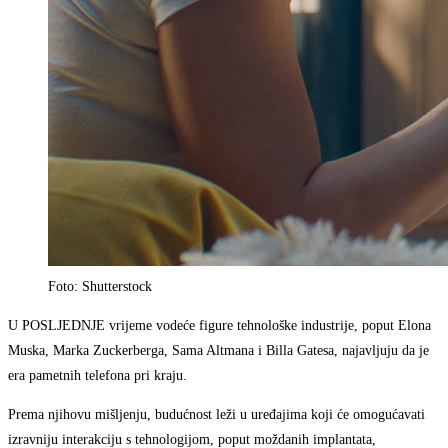
Foto: Shutterstock
U POSLJEDNJE vrijeme vodeće figure tehnološke industrije, poput Elona
Muska, Marka Zuckerberga, Sama Altmana i Billa Gatesa, najavljuju da je
era pametnih telefona pri kraju.
Prema njihovu mišljenju, budućnost leži u uređajima koji će omogućavati
izravniju interakciju s tehnologijom, poput moždanih implantata,