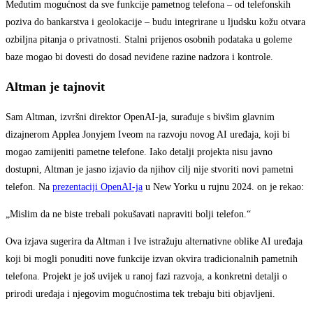
Međutim mogućnost da sve funkcije pametnog telefona – od telefonskih
poziva do bankarstva i geolokacije – budu integrirane u ljudsku kožu otvara
ozbiljna pitanja o privatnosti. Stalni prijenos osobnih podataka u goleme
baze mogao bi dovesti do dosad neviđene razine nadzora i kontrole.
Altman je tajnovit
Sam Altman, izvršni direktor OpenAI-ja, surađuje s bivšim glavnim
dizajnerom Applea Jonyjem Iveom na razvoju novog AI uređaja, koji bi
mogao zamijeniti pametne telefone. Iako detalji projekta nisu javno
dostupni, Altman je jasno izjavio da njihov cilj nije stvoriti novi pametni
telefon. Na
prezentaciji OpenAI-ja
u New Yorku u rujnu 2024. on je rekao:
„Mislim da ne biste trebali pokušavati napraviti bolji telefon.“
Ova izjava sugerira da Altman i Ive istražuju alternativne oblike AI uređaja
koji bi mogli ponuditi nove funkcije izvan okvira tradicionalnih pametnih
telefona. Projekt je još uvijek u ranoj fazi razvoja, a konkretni detalji o
prirodi uređaja i njegovim mogućnostima tek trebaju biti objavljeni.