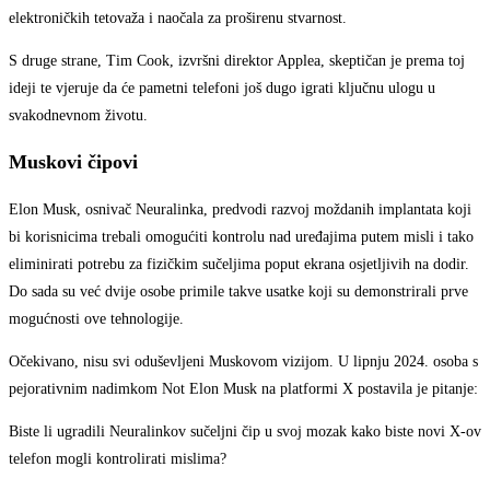
elektroničkih tetovaža i naočala za proširenu stvarnost.
S druge strane, Tim Cook, izvršni direktor Applea, skeptičan je prema toj
ideji te vjeruje da će pametni telefoni još dugo igrati ključnu ulogu u
svakodnevnom životu.
Muskovi čipovi
Elon Musk, osnivač Neuralinka, predvodi razvoj moždanih implantata koji
bi korisnicima trebali omogućiti kontrolu nad uređajima putem misli i tako
eliminirati potrebu za fizičkim sučeljima poput ekrana osjetljivih na dodir.
Do sada su već dvije osobe primile takve usatke koji su demonstrirali prve
mogućnosti ove tehnologije.
Očekivano, nisu svi oduševljeni Muskovom vizijom. U lipnju 2024. osoba s
pejorativnim nadimkom Not Elon Musk na platformi X postavila je pitanje:
Biste li ugradili Neuralinkov sučeljni čip u svoj mozak kako biste novi X-ov
telefon mogli kontrolirati mislima?