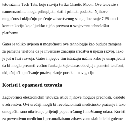
tetovažama Tech Tats, koje razvija tvrtka Chaotic Moon. Ove tetovaže s
nanosenzorima mogu prikupljati, slati i primati podatke. Njihove
mogućnosti uključuju praćenje zdravstvenog stanja, lociranje GPS-om i
komunikaciju koja ljudsko tijelo pretvara u svojevrsnu tehnološku
platformu.
Gates je toliko uvjeren u mogućnosti ove tehnologije kao buduće zamjene
za pametne telefone da je investirao značajna sredstva u njezin razvoj. Iako
je još u fazi razvoja, Gates i njegov tim istražuju načine kako je unaprijediti
da bi mogla preuzeti većinu funkcija koje danas obavljaju pametni telefoni,
uključujući upućivanje poziva, slanje poruka i navigaciju.
Koristi i opasnosti tetovaža
Zagovornici elektroničkih tetovaža ističu njihove moguće prednosti, osobito
u zdravstvu. Ovi uređaji mogli bi revolucionirati medicinsko praćenje i tako
omogućiti rano otkrivanje prijetnji poput srčanog i moždanog udara. Koristi
za preventivnu medicinu i personaliziranu zdravstvenu skrb bile bi goleme.