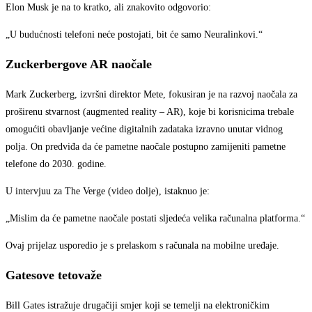
Elon Musk je na to kratko, ali znakovito odgovorio:
„U budućnosti telefoni neće postojati, bit će samo Neuralinkovi.“
Zuckerbergove AR naočale
Mark Zuckerberg, izvršni direktor Mete, fokusiran je na razvoj naočala za
proširenu stvarnost (augmented reality – AR), koje bi korisnicima trebale
omogućiti obavljanje većine digitalnih zadataka izravno unutar vidnog
polja. On predviđa da će pametne naočale postupno zamijeniti pametne
telefone do 2030. godine.
U intervjuu za The Verge (video dolje), istaknuo je:
„Mislim da će pametne naočale postati sljedeća velika računalna platforma.“
Ovaj prijelaz usporedio je s prelaskom s računala na mobilne uređaje.
Gatesove tetovaže
Bill Gates istražuje drugačiji smjer koji se temelji na elektroničkim