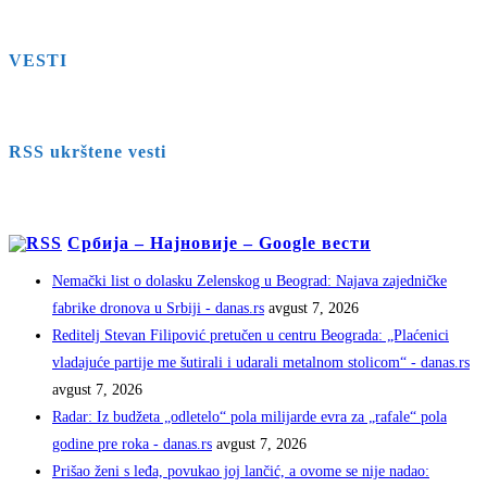
VESTI
RSS ukrštene vesti
Србија – Најновије – Google вести
Nemački list o dolasku Zelenskog u Beograd: Najava zajedničke
fabrike dronova u Srbiji - danas.rs
avgust 7, 2026
Reditelj Stevan Filipović pretučen u centru Beograda: „Plaćenici
vladajuće partije me šutirali i udarali metalnom stolicom“ - danas.rs
avgust 7, 2026
Radar: Iz budžeta „odletelo“ pola milijarde evra za „rafale“ pola
godine pre roka - danas.rs
avgust 7, 2026
Prišao ženi s leđa, povukao joj lančić, a ovome se nije nadao: