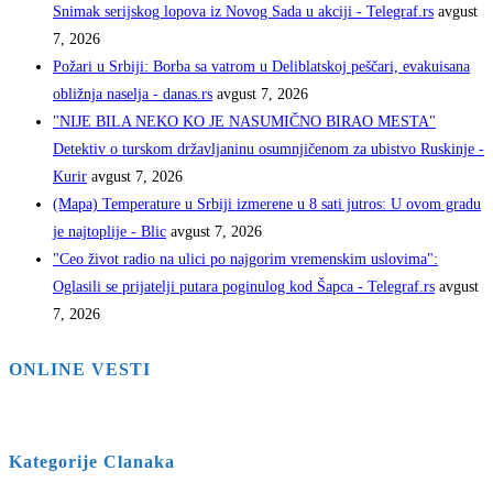
Snimak serijskog lopova iz Novog Sada u akciji - Telegraf.rs
avgust
7, 2026
Požari u Srbiji: Borba sa vatrom u Deliblatskoj peščari, evakuisana
obližnja naselja - danas.rs
avgust 7, 2026
"NIJE BILA NEKO KO JE NASUMIČNO BIRAO MESTA"
Detektiv o turskom državljaninu osumnjičenom za ubistvo Ruskinje -
Kurir
avgust 7, 2026
(Mapa) Temperature u Srbiji izmerene u 8 sati jutros: U ovom gradu
je najtoplije - Blic
avgust 7, 2026
"Ceo život radio na ulici po najgorim vremenskim uslovima":
Oglasili se prijatelji putara poginulog kod Šapca - Telegraf.rs
avgust
7, 2026
ONLINE VESTI
Kategorije Clanaka