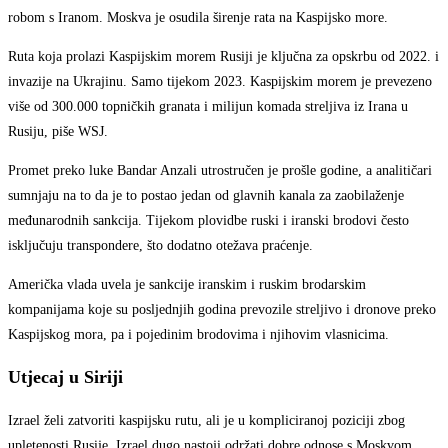
robom s Iranom. Moskva je osudila širenje rata na Kaspijsko more.
Ruta koja prolazi Kaspijskim morem Rusiji je ključna za opskrbu od 2022. i
invazije na Ukrajinu. Samo tijekom 2023. Kaspijskim morem je prevezeno
više od 300.000 topničkih granata i milijun komada streljiva iz Irana u
Rusiju, piše WSJ.
Promet preko luke Bandar Anzali utrostručen je prošle godine, a analitičari
sumnjaju na to da je to postao jedan od glavnih kanala za zaobilaženje
međunarodnih sankcija. Tijekom plovidbe ruski i iranski brodovi često
isključuju transpondere, što dodatno otežava praćenje.
Američka vlada uvela je sankcije iranskim i ruskim brodarskim
kompanijama koje su posljednjih godina prevozile streljivo i dronove preko
Kaspijskog mora, pa i pojedinim brodovima i njihovim vlasnicima.
Utjecaj u Siriji
Izrael želi zatvoriti kaspijsku rutu, ali je u kompliciranoj poziciji zbog
upletenosti Rusije. Izrael dugo nastoji održati dobre odnose s Moskvom,