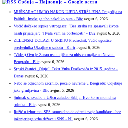
Србија – Најновије – Google вести
MUŠKARAC UMRO NAKON UJEDA STRŠLJENA Tragedija na
Paliluli: Insekt ga ubo nekoliko puta - Blic
avgust 6, 2026
Vučić dočekao srpske vatrogasce: "Bez straha ste spasavali živote
naših prijatelja"; "Hvala vam na borbenosti" - B92
avgust 6, 2026
ZELENSKI DOLAZI U SRBIJU Predsednik Vučić ugostiće
predsednika Ukrajine u subotu - Kurir
avgust 6, 2026
(Video) Ovo je Zoran osumnjičen za ubistvo majke na Novom
Beogradu - Blic
avgust 6, 2026
Srpski časnici „Oluje“: Tekst Vuka Draškovića iz 2015. godine -
Danas
avgust 6, 2026
Nebo se odjednom zacrnilo, počelo nevreme u Beogradu: Odjekuje
jaka grmljavina - Blic
avgust 6, 2026
Snimak sa svadbe u Užicu zaludeo Srbiju: Evo ko su momci sa
snimka - Blic
avgust 6, 2026
Ružić o izborima: SPS samostalno da odredi svoje kandidate - bez
inženjeringa vrha države i SNS - N1
avgust 6, 2026