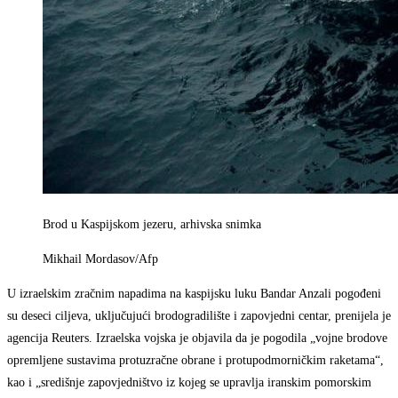
Brod u Kaspijskom jezeru, arhivska snimka
Mikhail Mordasov/Afp
U izraelskim zračnim napadima na kaspijsku luku Bandar Anzali pogođeni
su deseci ciljeva, uključujući brodogradilište i zapovjedni centar, prenijela je
agencija Reuters. Izraelska vojska je objavila da je pogodila „vojne brodove
opremljene sustavima protuzračne obrane i protupodmorničkim raketama“,
kao i „središnje zapovjedništvo iz kojeg se upravlja iranskim pomorskim