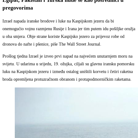
Egipat, Pakistan i Turska nude se kao posrednici u
pregovorima
Izrael napada iranske brodove i luke na Kaspijskom jezeru da bi
onemogućio vojnu razmjenu Rusije i Irana jer tim putem idu pošiljke oružja
u oba smjera. Obje strane koriste Kaspijsko jezero za prijevoz robe od
dronova do nafte i pšenice, piše The Wall Street Journal.
Prošlog tjedna Izrael je izveo prvi napad na najvećem unutarnjem moru na
svijetu. U udarima u srijedu, 19. ožujka, ciljali su glavnu iransku pomorsku
luku na Kaspijskom jezeru i između ostalog uništili korvetu i četiri raketna
broda opremljena protuzračnom obranom i protupodmorničkim raketama.