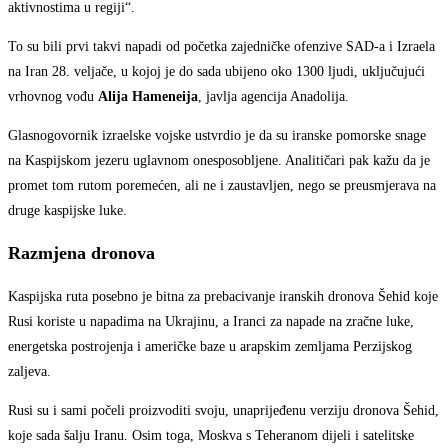
aktivnostima u regiji“.
To su bili prvi takvi napadi od početka zajedničke ofenzive SAD-a i Izraela
na Iran 28. veljače, u kojoj je do sada ubijeno oko 1300 ljudi, uključujući
vrhovnog vođu
Alija Hameneija
, javlja agencija Anadolija.
Glasnogovornik izraelske vojske ustvrdio je da su iranske pomorske snage
na Kaspijskom jezeru uglavnom onesposobljene. Analitičari pak kažu da je
promet tom rutom poremećen, ali ne i zaustavljen, nego se preusmjerava na
druge kaspijske luke.
Razmjena dronova
Kaspijska ruta posebno je bitna za prebacivanje iranskih dronova Šehid koje
Rusi koriste u napadima na Ukrajinu, a Iranci za napade na zračne luke,
energetska postrojenja i američke baze u arapskim zemljama Perzijskog
zaljeva.
Rusi su i sami počeli proizvoditi svoju, unaprijeđenu verziju dronova Šehid,
koje sada šalju Iranu. Osim toga, Moskva s Teheranom dijeli i satelitske