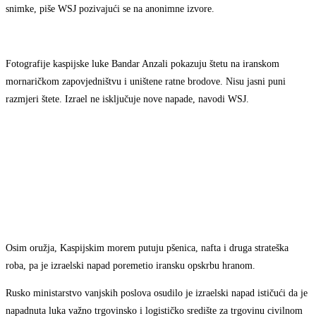
snimke, piše WSJ pozivajući se na anonimne izvore.
Fotografije kaspijske luke Bandar Anzali pokazuju štetu na iranskom
mornaričkom zapovjedništvu i uništene ratne brodove. Nisu jasni puni
razmjeri štete. Izrael ne isključuje nove napade, navodi WSJ.
Osim oružja, Kaspijskim morem putuju pšenica, nafta i druga strateška
roba, pa je izraelski napad poremetio iransku opskrbu hranom.
Rusko ministarstvo vanjskih poslova osudilo je izraelski napad ističući da je
napadnuta luka važno trgovinsko i logističko središte za trgovinu civilnom