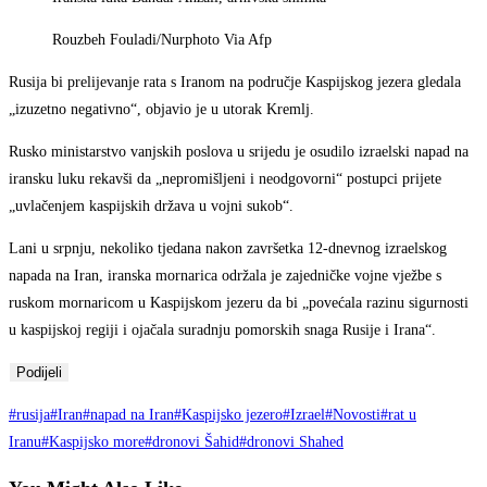
Rouzbeh Fouladi/Nurphoto Via Afp
Rusija bi prelijevanje rata s Iranom na područje Kaspijskog jezera gledala
„izuzetno negativno“, objavio je u utorak Kremlj.
Rusko ministarstvo vanjskih poslova u srijedu je osudilo izraelski napad na
iransku luku rekavši da „nepromišljeni i neodgovorni“ postupci prijete
„uvlačenjem kaspijskih država u vojni sukob“.
Lani u srpnju, nekoliko tjedana nakon završetka 12-dnevnog izraelskog
napada na Iran, iranska mornarica održala je zajedničke vojne vježbe s
ruskom mornaricom u Kaspijskom jezeru da bi „povećala razinu sigurnosti
u kaspijskoj regiji i ojačala suradnju pomorskih snaga Rusije i Irana“.
Podijeli
#rusija
#Iran
#napad na Iran
#Kaspijsko jezero
#Izrael
#Novosti
#rat u
Iranu
#Kaspijsko more
#dronovi Šahid
#dronovi Shahed