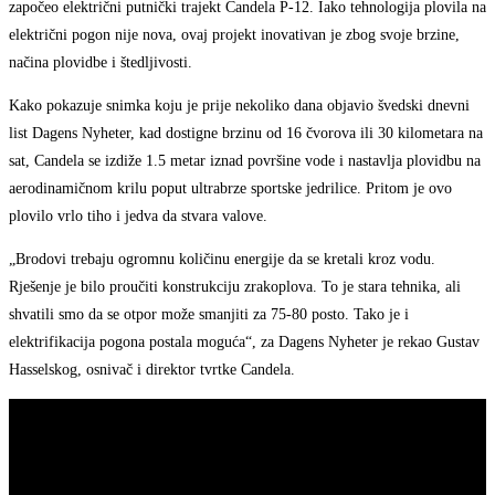
započeo električni putnički trajekt Candela P-12. Iako tehnologija plovila na
električni pogon nije nova, ovaj projekt inovativan je zbog svoje brzine,
načina plovidbe i štedljivosti.
Kako pokazuje snimka koju je prije nekoliko dana objavio švedski dnevni
list Dagens Nyheter, kad dostigne brzinu od 16 čvorova ili 30 kilometara na
sat, Candela se izdiže 1.5 metar iznad površine vode i nastavlja plovidbu na
aerodinamičnom krilu poput ultrabrze sportske jedrilice. Pritom je ovo
plovilo vrlo tiho i jedva da stvara valove.
„Brodovi trebaju ogromnu količinu energije da se kretali kroz vodu.
Rješenje je bilo proučiti konstrukciju zrakoplova. To je stara tehnika, ali
shvatili smo da se otpor može smanjiti za 75-80 posto. Tako je i
elektrifikacija pogona postala moguća“, za Dagens Nyheter je rekao Gustav
Hasselskog, osnivač i direktor tvrtke Candela.