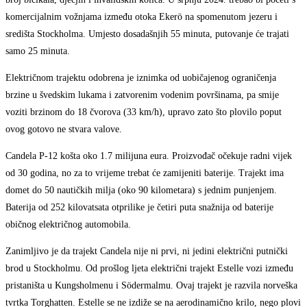
komercijalnim vožnjama između otoka Ekerö na spomenutom jezeru i
središta Stockholma. Umjesto dosadašnjih 55 minuta, putovanje će trajati
samo 25 minuta.
Električnom trajektu odobrena je iznimka od uobičajenog ograničenja
brzine u švedskim lukama i zatvorenim vodenim površinama, pa smije
voziti brzinom do 18 čvorova (33 km/h), upravo zato što plovilo poput
ovog gotovo ne stvara valove.
Candela P-12 košta oko 1.7 milijuna eura. Proizvođač očekuje radni vijek
od 30 godina, no za to vrijeme trebat će zamijeniti baterije. Trajekt ima
domet do 50 nautičkih milja (oko 90 kilometara) s jednim punjenjem.
Baterija od 252 kilovatsata otprilike je četiri puta snažnija od baterije
običnog električnog automobila.
Zanimljivo je da trajekt Candela nije ni prvi, ni jedini električni putnički
brod u Stockholmu. Od prošlog ljeta električni trajekt Estelle vozi između
pristaništa u Kungsholmenu i Södermalmu. Ovaj trajekt je razvila norveška
tvrtka Torghatten. Estelle se ne izdiže se na aerodinamično krilo, nego plovi