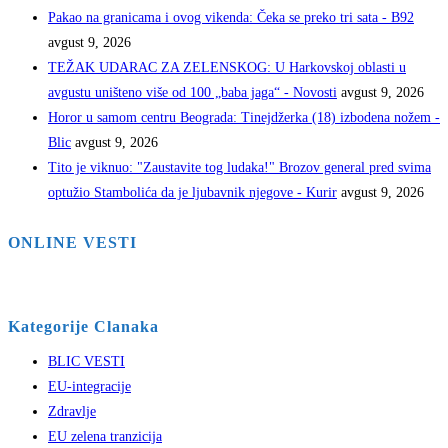
Pakao na granicama i ovog vikenda: Čeka se preko tri sata - B92
avgust 9, 2026
TEŽAK UDARAC ZA ZELENSKOG: U Harkovskoj oblasti u
avgustu uništeno više od 100 „baba jaga“ - Novosti
avgust 9, 2026
Horor u samom centru Beograda: Tinejdžerka (18) izbodena nožem -
Blic
avgust 9, 2026
Tito je viknuo: "Zaustavite tog ludaka!" Brozov general pred svima
optužio Stambolića da je ljubavnik njegove - Kurir
avgust 9, 2026
ONLINE VESTI
Kategorije Clanaka
BLIC VESTI
EU-integracije
Zdravlje
EU zelena tranzicija