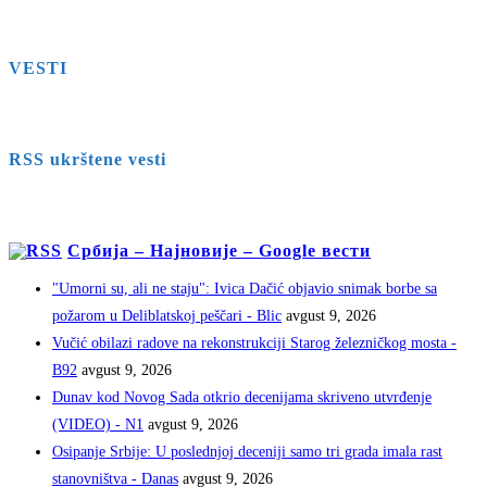
VESTI
RSS ukrštene vesti
Србија – Најновије – Google вести
"Umorni su, ali ne staju": Ivica Dačić objavio snimak borbe sa
požarom u Deliblatskoj peščari - Blic
avgust 9, 2026
Vučić obilazi radove na rekonstrukciji Starog železničkog mosta -
B92
avgust 9, 2026
Dunav kod Novog Sada otkrio decenijama skriveno utvrđenje
(VIDEO) - N1
avgust 9, 2026
Osipanje Srbije: U poslednjoj deceniji samo tri grada imala rast
stanovništva - Danas
avgust 9, 2026