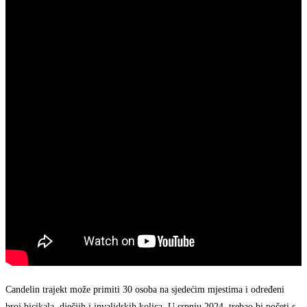
Candelin trajekt može primiti 30 osoba na sjedećim mjestima i određeni
broj bicikala, dječjih i invalidskih kolica. U srpnju 2024. trebao bi početi s