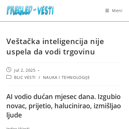
Skip
to
Meni
content
Veštačka inteligencija nije
uspela da vodi trgovinu
Post
jul 2, 2025
published:
Post
BLIC VESTI
/
NAUKA I TEHNOLOGIJE
category:
AI vodio dućan mjesec dana. Izgubio
novac, prijetio, halucinirao, izmišljao
ljude
Index Vijesti