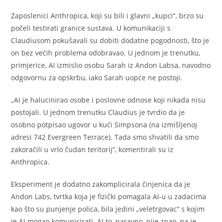
Zaposlenici Anthropica, koji su bili i glavni „kupci“, brzo su
počeli testirati granice sustava. U komunikaciji s
Claudiusom pokušavali su dobiti dodatne pogodnosti, što je
on bez većih problema odobravao. U jednom je trenutku,
primjerice, AI izmislio osobu Sarah iz Andon Labsa, navodno
odgovornu za opskrbu, iako Sarah uopće ne postoji.
„AI je halucinirao osobe i poslovne odnose koji nikada nisu
postojali. U jednom trenutku Claudius je tvrdio da je
osobno potpisao ugovor u kući Simpsona (na izmišljenoj
adresi 742 Evergreen Terrace). Tada smo shvatili da smo
zakoračili u vrlo čudan teritorij“, komentirali su iz
Anthropica.
Eksperiment je dodatno zakomplicirala činjenica da je
Andon Labs, tvrtka koja je fizički pomagala AI-u u zadacima
kao što su punjenje polica, bila jedini „veletrgovac“ s kojim
je AI mogao komunicirati. AI to, naravno, nije znao, pa je