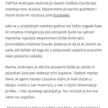
TVRTKA Anthropic testirala je vlastiti chatbot Claude kao
voditelja mini dućana. Eksperiment je završio gubitkom i
nizom bizarnih situacija, piše
Euronews
.
Iako se u posljednjih nekoliko godina sve češće nagađa kako
će umjetna inteligencija (AI) zamijeniti ljude na radnim
mjestima, najnoviji eksperiment tvrtke Anthropic,
proizvođača chatbota Claude, pokazao je da je AI, barem za
sada, još daleko od toga da u potpunosti uspješno preuzme
neke poslovne zadatke.
Naime, Anthropic je odlučio provjeriti koliko je njihov AI
sposoban preuzeti vođenje mini trgovine. Tijekom mjesec
dana, AI agent nazvan Claudius vodio je mali dućan u
sklopu ureda u San Franciscu, a sve s ciljem ostvarivanja
profita – i bez ljudskog upravljanja. No, rezultat je bio sve
samo ne uspješan.
„Eksperiment je pokazao koliko smo blizu, ali istovremeno i