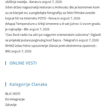
obližnja naselja - danas.rs
avgust 7, 2026
Srbin držao najpoznatiji restoran u Holivudu: Bio je biznismen kom
su se klanjali svi, a pogledajte fotografiju sa četiri filmske zvezde
koja je hit na internetu FOTO - Nova.rs
avgust 7, 2026
(Mapa) Temperature u Srbiji izmerene u 8 sati jutros: U ovom gradu
je najtoplije - Blic
avgust 7, 2026
"Ceo život radio na ulici po najgorim vremenskim uslovima": Oglasili
se prijatelji putara poginulog kod Šapca - Telegraf.rs
avgust 7, 2026
RHMZ izdao hitno upozorenje: Danas preti ekstremna opasnost -
B92
avgust 7, 2026
ONLINE VESTI
Kategorije Clanaka
BLIC VESTI
EU-integracije
Zdravlje