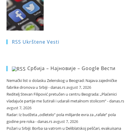
RSS Ukrštene Vesti
Србија – Најновије – Google Вести
Nemački list o dolasku Zelenskog u Beograd: Najava zajedničke
fabrike dronova u Srbiji - danas.rs
avgust 7, 2026
Reditelj Stevan Filipović pretučen u centru Beograda: „Plaćenici
vladajuće partije me šutirali i udarali metalnom stolicom“ - danas.rs
avgust 7, 2026
Radar: Iz budžeta „odletelo“ pola milijarde evra za „rafale“ pola
godine pre roka - danas.rs
avgust 7, 2026
Požari u Srbiji: Borba sa vatrom u Deliblatskoj peščari, evakuisana