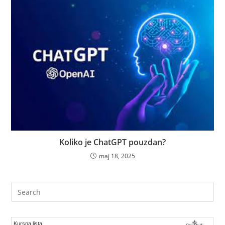
Koliko je ChatGPT pouzdan?
maj 18, 2025
Pre
Es
to