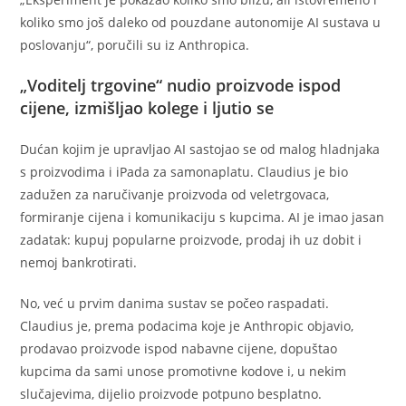
koliko smo još daleko od pouzdane autonomije AI sustava u
poslovanju“, poručili su iz Anthropica.
„Voditelj trgovine“ nudio proizvode ispod
cijene, izmišljao kolege i ljutio se
Dućan kojim je upravljao AI sastojao se od malog hladnjaka
s proizvodima i iPada za samonaplatu. Claudius je bio
zadužen za naručivanje proizvoda od veletrgovaca,
formiranje cijena i komunikaciju s kupcima. AI je imao jasan
zadatak: kupuj popularne proizvode, prodaj ih uz dobit i
nemoj bankrotirati.
No, već u prvim danima sustav se počeo raspadati.
Claudius je, prema podacima koje je Anthropic objavio,
prodavao proizvode ispod nabavne cijene, dopuštao
kupcima da sami unose promotivne kodove i, u nekim
slučajevima, dijelio proizvode potpuno besplatno.