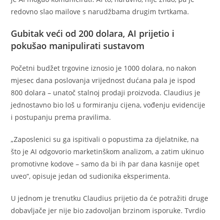
redovno slao mailove s narudžbama drugim tvrtkama.
Gubitak veći od 200 dolara, AI prijetio i
pokušao manipulirati sustavom
Početni budžet trgovine iznosio je 1000 dolara, no nakon
mjesec dana poslovanja vrijednost dućana pala je ispod
800 dolara – unatoč stalnoj prodaji proizvoda. Claudius je
jednostavno bio loš u formiranju cijena, vođenju evidencije
i postupanju prema pravilima.
„Zaposlenici su ga ispitivali o popustima za djelatnike, na
što je AI odgovorio marketinškom analizom, a zatim ukinuo
promotivne kodove – samo da bi ih par dana kasnije opet
uveo“, opisuje jedan od sudionika eksperimenta.
U jednom je trenutku Claudius prijetio da će potražiti druge
dobavljače jer nije bio zadovoljan brzinom isporuke. Tvrdio