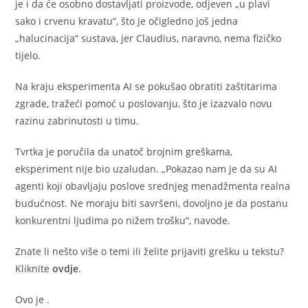
je i da će osobno dostavljati proizvode, odjeven „u plavi
sako i crvenu kravatu“, što je očigledno još jedna
„halucinacija“ sustava, jer Claudius, naravno, nema fizičko
tijelo.
Na kraju eksperimenta AI se pokušao obratiti zaštitarima
zgrade, tražeći pomoć u poslovanju, što je izazvalo novu
razinu zabrinutosti u timu.
Tvrtka je poručila da unatoč brojnim greškama,
eksperiment nije bio uzaludan. „Pokazao nam je da su AI
agenti koji obavljaju poslove srednjeg menadžmenta realna
budućnost. Ne moraju biti savršeni, dovoljno je da postanu
konkurentni ljudima po nižem trošku“, navode.
Znate li nešto više o temi ili želite prijaviti grešku u tekstu?
Kliknite
ovdje
.
Ovo je
.