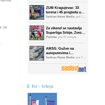
američki
a. Uz
.
EU – Srbija