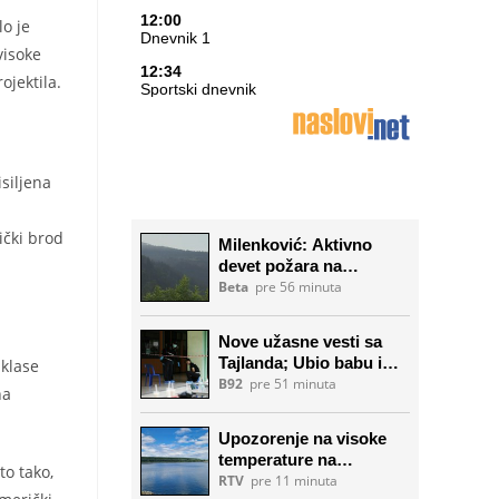
o je
visoke
ojektila.
siljena
ički brod
 klase
na
to tako,