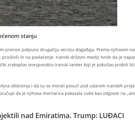
štećenom stanju
nim prenosi potpuno drugačiju verziju događaja. Prema njihovim n
prisilivši ih na povlačenje. Iranski državni mediji tvrde da je napa
čki zrakoplov onesposobio iranski tanker koji je pokušao probiti bl
biljna oštećenja i da su se morali povući pod udarom iranskih projek
 poručuje da je njihova mornarica pokazala zube kao odgovor na „am
jektili nad Emiratima. Trump: LUĐACI