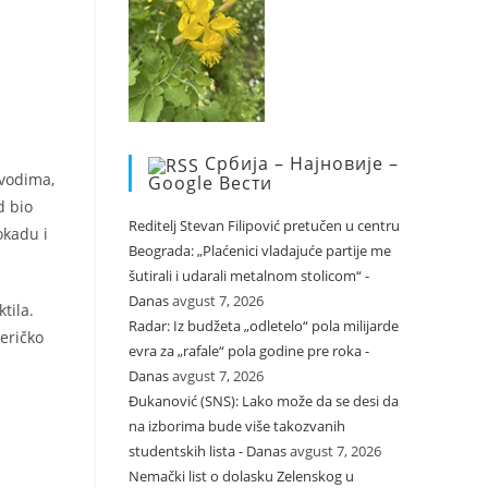
Србија – Најновије –
avodima,
Google Вести
d bio
Reditelj Stevan Filipović pretučen u centru
okadu i
Beograda: „Plaćenici vladajuće partije me
šutirali i udarali metalnom stolicom“ -
Danas
avgust 7, 2026
tila.
Radar: Iz budžeta „odletelo“ pola milijarde
eričko
evra za „rafale“ pola godine pre roka -
Danas
avgust 7, 2026
Đukanović (SNS): Lako može da se desi da
na izborima bude više takozvanih
studentskih lista - Danas
avgust 7, 2026
Nemački list o dolasku Zelenskog u