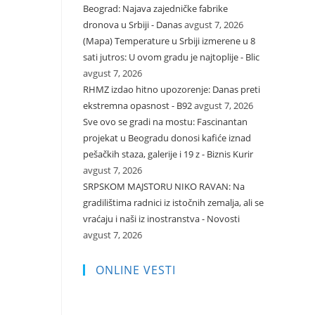
Beograd: Najava zajedničke fabrike
dronova u Srbiji - Danas
avgust 7, 2026
(Mapa) Temperature u Srbiji izmerene u 8
sati jutros: U ovom gradu je najtoplije - Blic
avgust 7, 2026
RHMZ izdao hitno upozorenje: Danas preti
ekstremna opasnost - B92
avgust 7, 2026
Sve ovo se gradi na mostu: Fascinantan
projekat u Beogradu donosi kafiće iznad
pešačkih staza, galerije i 19 z - Biznis Kurir
avgust 7, 2026
SRPSKOM MAJSTORU NIKO RAVAN: Na
gradilištima radnici iz istočnih zemalja, ali se
vraćaju i naši iz inostranstva - Novosti
avgust 7, 2026
ONLINE VESTI