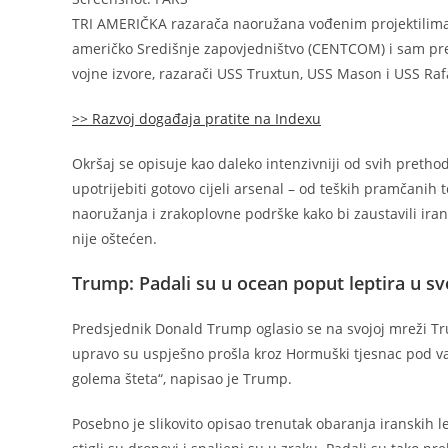
TRI AMERIČKA razarača naoružana vođenim projektilima 
američko Središnje zapovjedništvo (CENTCOM) i sam pred
vojne izvore, razarači USS Truxtun, USS Mason i USS Rafa
>> Razvoj događaja pratite na Indexu
Okršaj se opisuje kao daleko intenzivniji od svih prethod
upotrijebiti gotovo cijeli arsenal – od teških pramčani
naoružanja i zrakoplovne podrške kako bi zaustavili ira
nije oštećen.
Trump: Padali su u ocean poput leptira u svo
Predsjednik Donald Trump oglasio se na svojoj mreži Tru
upravo su uspješno prošla kroz Hormuški tjesnac pod 
golema šteta“, napisao je Trump.
Posebno je slikovito opisao trenutak obaranja iranskih letj