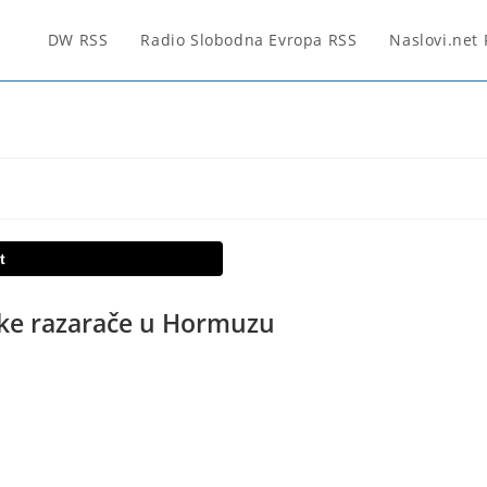
DW RSS
Radio Slobodna Evropa RSS
Naslovi.net
t
čke razarače u Hormuzu