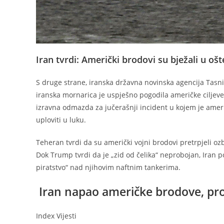
Iran tvrdi: Američki brodovi su bježali u o
S druge strane, iranska državna novinska agencija Tas
iranska mornarica je uspješno pogodila američke ciljeve, 
izravna odmazda za jučerašnji incident u kojem je ameri
uploviti u luku.
Teheran tvrdi da su američki vojni brodovi pretrpjeli oz
Dok Trump tvrdi da je „zid od čelika“ neprobojan, Iran
piratstvo“ nad njihovim naftnim tankerima.
Iran napao američke brodove, pro
Index Vijesti