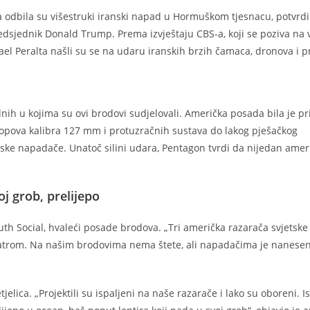
odbila su višestruki iranski napad u Hormuškom tjesnacu, potvrdil
sjednik Donald Trump. Prema izvještaju CBS-a, koji se poziva na 
el Peralta našli su se na udaru iranskih brzih čamaca, dronova i pr
nih u kojima su ovi brodovi sudjelovali. Američka posada bila je pri
h topova kalibra 127 mm i protuzračnih sustava do lakog pješačkog
nske napadače. Unatoč silini udara, Pentagon tvrdi da nijedan amer
j grob, prelijepo
th Social, hvaleći posade brodova. „Tri američka razarača svjetske
vatrom. Na našim brodovima nema štete, ali napadačima je nanese
elica. „Projektili su ispaljeni na naše razarače i lako su oboreni. Is