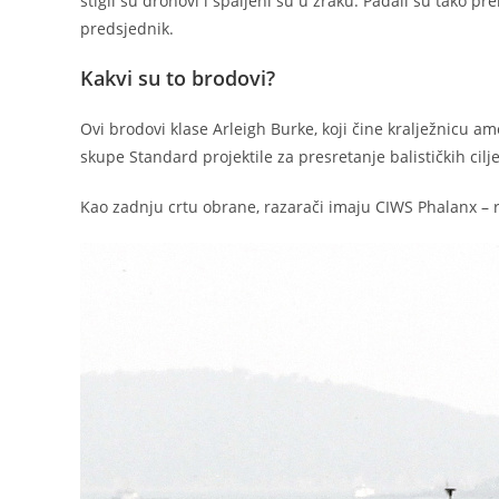
stigli su dronovi i spaljeni su u zraku. Padali su tako pr
predsjednik.
Kakvi su to brodovi?
Ovi brodovi klase Arleigh Burke, koji čine kralježnicu 
skupe Standard projektile za presretanje balističkih cilje
Kao zadnju crtu obrane, razarači imaju CIWS Phalanx – r