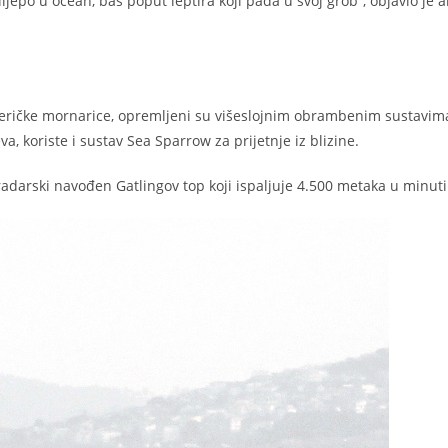
elijepo u ocean, baš poput leptira koji pada u svoj grob“, objavio je 
američke mornarice, opremljeni su višeslojnim obrambenim sustavim
va, koriste i sustav Sea Sparrow za prijetnje iz blizine.
adarski navođen Gatlingov top koji ispaljuje 4.500 metaka u minuti