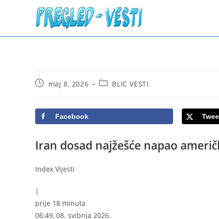
Skip
to
content
Post
Post
maj 8, 2026
BLIC VESTI
published:
category:
Facebook
Twee
Iran dosad najžešće napao ameri
Index Vijesti
|
prije 18 minuta
06:49, 08. svibnja 2026.