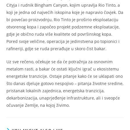
Cityja i rudnik Bingham Canyon, kojim upravlja Rio Tinto, a
koji je jedna od najvećih iskopina koje je napravio čovjek. Da
bi povećao proizvodnju, Rio Tinto je proširio eksploataciju
otvorenog kopa i započeo projekt podzemne eksploatacije,
gdje je obično ruda više kvalitete od površinskog kopa.
Pored svoje veličine, operacija je jedinstvena po topionici i
rafineriji, gdje se ruda prerađuje u skoro čist bakar.
Uz sve rečeno, očekuje se da će potražnja za osnovnim
metalom rasti, a bakar će ostati ključni igrač u ekosistemu
energetske tranzicije. Ostaje pitanje kako će se uklapati ono
što danas djeluje gotovo nespojivo – pitanja životne sredine,
pristanak lokalnih zajednica, energetska tranzicija,
dekarbonizacija, unaprjeđenje infrastrukture, ali i sveopće
očuvanje Zemlje, na kojoj živimo.