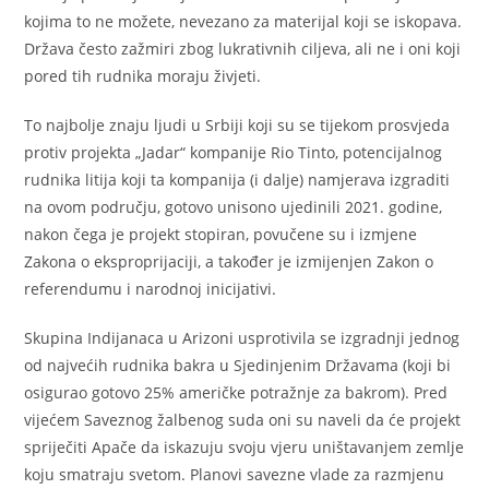
kojima to ne možete, nevezano za materijal koji se iskopava.
Država često zažmiri zbog lukrativnih ciljeva, ali ne i oni koji
pored tih rudnika moraju živjeti.
To najbolje znaju ljudi u Srbiji koji su se tijekom prosvjeda
protiv projekta „Jadar“ kompanije Rio Tinto, potencijalnog
rudnika litija koji ta kompanija (i dalje) namjerava izgraditi
na ovom području, gotovo unisono ujedinili 2021. godine,
nakon čega je projekt stopiran, povučene su i izmjene
Zakona o eksproprijaciji, a također je izmijenjen Zakon o
referendumu i narodnoj inicijativi.
Skupina Indijanaca u Arizoni usprotivila se izgradnji jednog
od najvećih rudnika bakra u Sjedinjenim Državama (koji bi
osigurao gotovo 25% američke potražnje za bakrom). Pred
vijećem Saveznog žalbenog suda oni su naveli da će projekt
spriječiti Apače da iskazuju svoju vjeru uništavanjem zemlje
koju smatraju svetom. Planovi savezne vlade za razmjenu