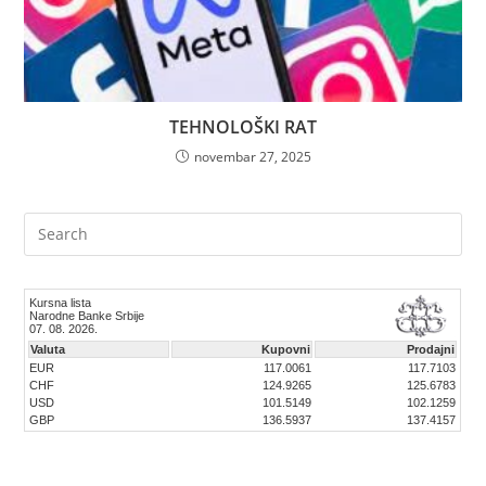
TEHNOLOŠKI RAT
novembar 27, 2025
Pre
Es
to
clo
the
sea
pan