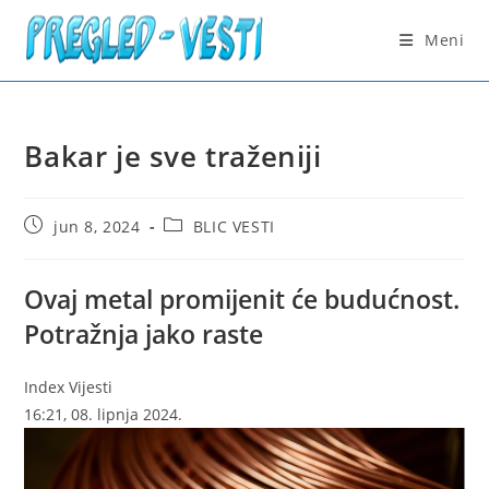
Skip
to
Meni
content
Bakar je sve traženiji
Post
Post
jun 8, 2024
BLIC VESTI
published:
category:
Ovaj metal promijenit će budućnost.
Potražnja jako raste
Index Vijesti
16:21, 08. lipnja 2024.