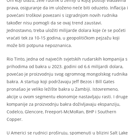
Oni koji ulažu, žele rudnik u zemlji u kojoj postoji vladavina
prava, osiguranje da im uloženo neće biti oduzeto. Inflacija i
povećani troškovi povezani s izgradnjom novih rudnika
također nisu pomogli da se ovaj trend zaustavi.
Jednostavno, treba uložiti milijarde dolara koje će se početi
vraćati tek za 10-15 godina, u geopolitičkom pejzažu koji
može biti potpuna nepoznanica.
Rio Tinto, jedna od najvećih svjetskih rudarskih kompanija s
prihodima od bakra u 2023. godini od 6.6 milijardi dolara,
povećao je proizvodnju svog ogromnog mongolskog rudnika
bakra. A startup koji podržavaju Jeff Bezos i Bill Gates
pronašao je veliko ležište bakra u Zambiji. Istovremeno,
akcije u ovom segmentu ekonomije nastavljaju rasti. I druge
kompanije za proizvodnju bakra doživljavaju ekspanziju,
Codelco, Glencore, Freeport-McMoRan, BHP i Southern
Copper.
U Americi se rudnici proširuju, spomenuti u blizini Salt Lake