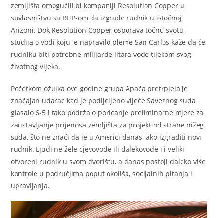
zemljišta omogućili bi kompaniji Resolution Copper u
suvlasništvu sa BHP-om da izgrade rudnik u istočnoj
Arizoni. Dok Resolution Copper osporava točnu svotu,
studija o vodi koju je napravilo pleme San Carlos kaže da će
rudniku biti potrebne milijarde litara vode tijekom svog
životnog vijeka.
Početkom ožujka ove godine grupa Apača pretrpjela je
značajan udarac kad je podijeljeno vijeće Saveznog suda
glasalo 6-5 i tako podržalo poricanje preliminarne mjere za
zaustavljanje prijenosa zemljišta za projekt od strane nižeg
suda, što ne znači da je u Americi danas lako izgraditi novi
rudnik. Ljudi ne žele cjevovode ili dalekovode ili veliki
otvoreni rudnik u svom dvorištu, a danas postoji daleko više
kontrole u područjima poput okoliša, socijalnih pitanja i
upravljanja.