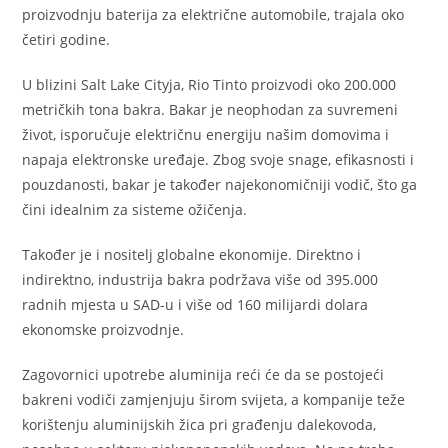
proizvodnju baterija za električne automobile, trajala oko
četiri godine.
U blizini Salt Lake Cityja, Rio Tinto proizvodi oko 200.000
metričkih tona bakra. Bakar je neophodan za suvremeni
život, isporučuje električnu energiju našim domovima i
napaja elektronske uređaje. Zbog svoje snage, efikasnosti i
pouzdanosti, bakar je također najekonomičniji vodič, što ga
čini idealnim za sisteme ožičenja.
Također je i nositelj globalne ekonomije. Direktno i
indirektno, industrija bakra podržava više od 395.000
radnih mjesta u SAD-u i više od 160 milijardi dolara
ekonomske proizvodnje.
Zagovornici upotrebe aluminija reći će da se postojeći
bakreni vodiči zamjenjuju širom svijeta, a kompanije teže
korištenju aluminijskih žica pri građenju dalekovoda,