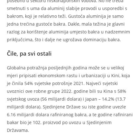
posebno u sektoru niskonaponskih vodova. No ne treba
smetnuti s uma da aluminij slabije provodi u usporedbi s
bakrom, koji je relativno teži. Gustoća aluminija je samo
jedna trećina gustoće bakra. Dakle, mala težina je glavni
razlog za korištenje aluminija umjesto bakra u nadzemnim
priključcima, što i dalje ne ugrožava dominaciju bakra.
Čile, pa svi ostali
Globalna potražnja posljednjih godina može se u velikoj
mjeri pripisati ekonomskom rastu i urbanizaciji u Kini, koja
je činila 54% svjetske potrošnje 2021. Najveći svjetski
uvoznici ove robne grupe 2022. godine bili su Kina s 58%
svjetskog uvoza (56 milijardi dolara) i Japan – 14.2% (13.7
milijardi dolara). Sjedinjene Države su iste godine uvezle
6.16 milijardi dolara rafiniranog bakra, a te godine rafinirani
bakar bio je 102. proizvod po uvozu u Sjedinjenim
Državama.