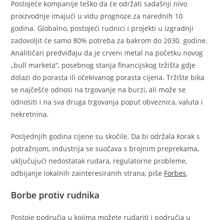
Postojeće kompanije teško da će održati sadašnji nivo
proizvodnje imajući u vidu prognoze za narednih 10
godina. Globalno, postojeći rudnici i projekti u izgradnji
zadovoljit će samo 80% potreba za bakrom do 2030. godine.
Analitičari predviđaju da je crveni metal na početku novog
„bull marketa“, posebnog stanja financijskog tržišta gdje
dolazi do porasta ili očekivanog porasta cijena. Tržište bika
se najčešće odnosi na trgovanje na burzi, ali može se
odnositi i na sva druga trgovanja poput obveznica, valuta i
nekretnina.
Posljednjih godina cijene su skočile. Da bi održala korak s
potražnjom, industrija se suočava s brojnim preprekama,
uključujući nedostatak rudara, regulatorne probleme,
odbijanje lokalnih zainteresiranih strana, piše
Forbes
.
Borbe protiv rudnika
Postoje područja u kojima možete rudariti i područja u