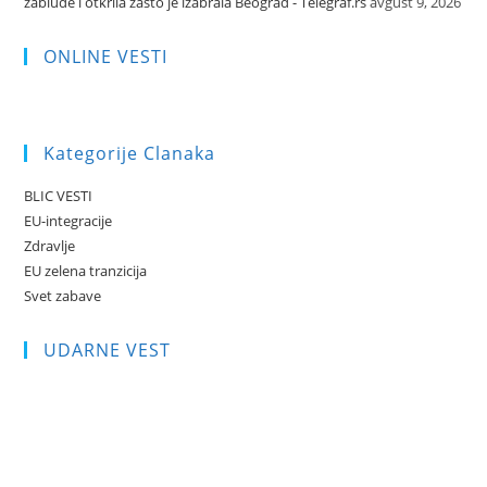
zablude i otkrila zašto je izabrala Beograd - Telegraf.rs
avgust 9, 2026
ONLINE VESTI
Kategorije Clanaka
BLIC VESTI
EU-integracije
Zdravlje
EU zelena tranzicija
Svet zabave
UDARNE VEST