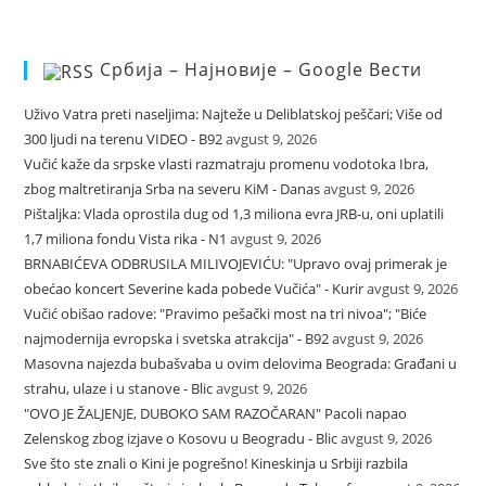
Србија – Најновије – Google Вести
Uživo Vatra preti naseljima: Najteže u Deliblatskoj peščari; Više od
300 ljudi na terenu VIDEO - B92
avgust 9, 2026
Vučić kaže da srpske vlasti razmatraju promenu vodotoka Ibra,
zbog maltretiranja Srba na severu KiM - Danas
avgust 9, 2026
Pištaljka: Vlada oprostila dug od 1,3 miliona evra JRB-u, oni uplatili
1,7 miliona fondu Vista rika - N1
avgust 9, 2026
BRNABIĆEVA ODBRUSILA MILIVOJEVIĆU: "Upravo ovaj primerak je
obećao koncert Severine kada pobede Vučića" - Kurir
avgust 9, 2026
Vučić obišao radove: "Pravimo pešački most na tri nivoa"; "Biće
najmodernija evropska i svetska atrakcija" - B92
avgust 9, 2026
Masovna najezda bubašvaba u ovim delovima Beograda: Građani u
strahu, ulaze i u stanove - Blic
avgust 9, 2026
"OVO JE ŽALJENJE, DUBOKO SAM RAZOČARAN" Pacoli napao
Zelenskog zbog izjave o Kosovu u Beogradu - Blic
avgust 9, 2026
Sve što ste znali o Kini je pogrešno! Kineskinja u Srbiji razbila