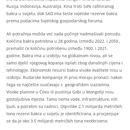
Rusija, Indonezija, Australija. Kina troši 54% rafiniranog
bakra u svijetu, dok SAD ima šeste svjetske rezerve bakra
prema podacima Svjetskog gospodarskog foruma.
Ali potražnja možda već sada počinje nadmašivati ponudu.
Količina bakra potrebna u 28 godina, između 2022. i 2050.,
premašit će količinu potrošenu između 1900. i 2021.
godine. Bakra ima u izobilju na globalnom nivou, ali se
samo djelić njegovog kopanja isplati zbog današnjih cijena i
tehnologije. Ekonomski resursi bakra visoke kvalitete nisu u
izobilju. Rudarske kompanije ih prvo moraju pronaći, nakon
čega se najčešće suočavaju s geografskim izazovima.
Visoke planine u Čileu ili pustinja Gobi u Mongoliji nisu
gostoljubiva mjesta. Tamo nema vode, infrastrukture, niti
ljudi, a potrebni su radnici. Otprilike 2.1 milijarda metričkih
tona rezervi bakra u svijetu je identificirana, a procjenjuje
se da je oko 3.5 milijardi metričkih tona neotkriveno.