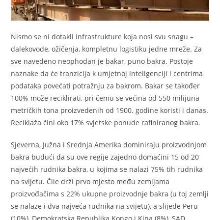
Nismo se ni dotakli infrastrukture koja nosi svu snagu –
dalekovode, ožičenja, kompletnu logistiku jedne mreže. Za
sve navedeno neophodan je bakar, puno bakra. Postoje
naznake da će tranzicija k umjetnoj inteligenciji i centrima
podataka povećati potražnju za bakrom. Bakar se također
100% može reciklirati, pri čemu se većina od 550 milijuna
metričkih tona proizvedenih od 1900. godine koristi i danas.
Reciklaža čini oko 17% svjetske ponude rafiniranog bakra.
Sjeverna, Južna i Srednja Amerika dominiraju proizvodnjom
bakra budući da su ove regije zajedno domaćini 15 od 20
najvećih rudnika bakra, u kojima se nalazi 75% tih rudnika
na svijetu. Čile drži prvo mjesto među zemljama
proizvođačima s 22% ukupne proizvodnje bakra (u toj zemlji
se nalaze i dva najveća rudnika na svijetu), a slijede Peru
(10%), Demokratska Republika Kongo i Kina (8%), SAD,