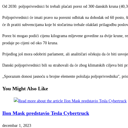
Od 2030. poljoprivrednici bi trebali plaćati porez od 300 danskih kruna (40,3
Poljoprivrednici će imati pravo na porezni odbitak na dohodak od 60 posto, 
će ih pratiti subvencijama koje bi stočarima trebale olakšati prilagodbu poslo
Porez bi mogao podići cijenu kilograma mljevene govedine za dvije krune, r
prodaje po cijeni od oko 70 kruna.
Prijedlog još mora odobriti parlament, ali analitičari očekuju da će biti usvoje
Danski poljoprivrednici bili su strahovali da će zbog klimatskih ciljeva biti pr
„Sporazum donosi jasnoću u brojne elemente položaja poljoprivrednika“, prio
You Might Also Like
Ilon Mask predstavio Tesla Cybertruck
decembar 1, 2023