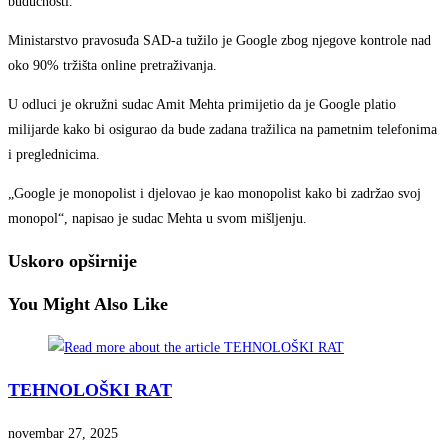
budućnosti.
Ministarstvo pravosuđa SAD-a tužilo je Google zbog njegove kontrole nad
oko 90% tržišta online pretraživanja.
U odluci je okružni sudac Amit Mehta primijetio da je Google platio
milijarde kako bi osigurao da bude zadana tražilica na pametnim telefonima
i preglednicima.
„Google je monopolist i djelovao je kao monopolist kako bi zadržao svoj
monopol“, napisao je sudac Mehta u svom mišljenju.
Uskoro opširnije
You Might Also Like
TEHNOLOŠKI RAT
novembar 27, 2025