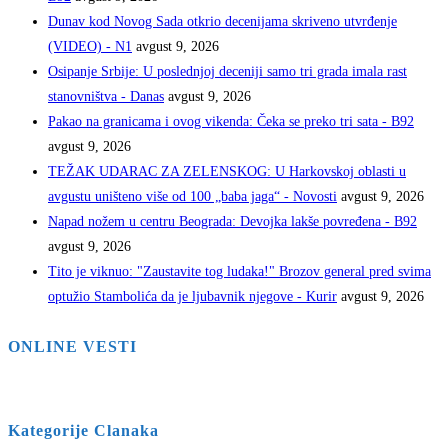
Dunav kod Novog Sada otkrio decenijama skriveno utvrđenje
(VIDEO) - N1
avgust 9, 2026
Osipanje Srbije: U poslednjoj deceniji samo tri grada imala rast
stanovništva - Danas
avgust 9, 2026
Pakao na granicama i ovog vikenda: Čeka se preko tri sata - B92
avgust 9, 2026
TEŽAK UDARAC ZA ZELENSKOG: U Harkovskoj oblasti u
avgustu uništeno više od 100 „baba jaga“ - Novosti
avgust 9, 2026
Napad nožem u centru Beograda: Devojka lakše povređena - B92
avgust 9, 2026
Tito je viknuo: "Zaustavite tog ludaka!" Brozov general pred svima
optužio Stambolića da je ljubavnik njegove - Kurir
avgust 9, 2026
ONLINE VESTI
Kategorije Clanaka