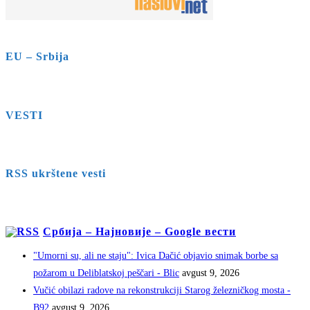
EU – Srbija
VESTI
RSS ukrštene vesti
Србија – Најновије – Google вести
"Umorni su, ali ne staju": Ivica Dačić objavio snimak borbe sa
požarom u Deliblatskoj peščari - Blic
avgust 9, 2026
Vučić obilazi radove na rekonstrukciji Starog železničkog mosta -
B92
avgust 9, 2026