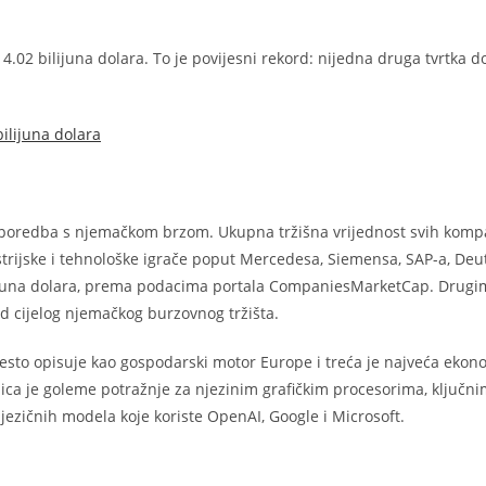
 4.02 bilijuna dolara. To je povijesni rekord: nijedna druga tvrtka d
bilijuna dolara
usporedba s njemačkom brzom. Ukupna tržišna vrijednost svih komp
ustrijske i tehnološke igrače poput Mercedesa, Siemensa, SAP-a, De
lijuna dolara, prema podacima portala CompaniesMarketCap. Drugi
 od cijelog njemačkog burzovnog tržišta.
sto opisuje kao gospodarski motor Europe i treća je najveća ekon
edica je goleme potražnje za njezinim grafičkim procesorima, ključni
 jezičnih modela koje koriste OpenAI, Google i Microsoft.