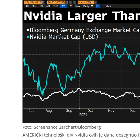
Foto: Screenshot Barchart/Bloomberg
AMERIČKI tehnološki div Nvidia ovih je dana dosegnuo trž