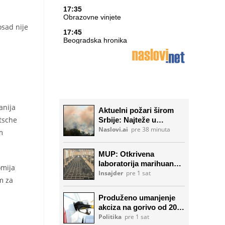
osad nije
anija
utsche
m
omija
m za