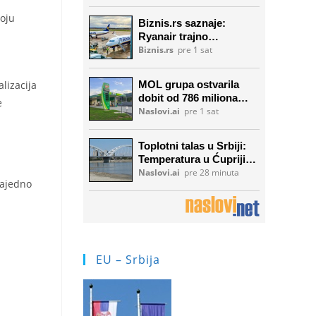
voju
lizacija
e
zajedno
EU – Srbija