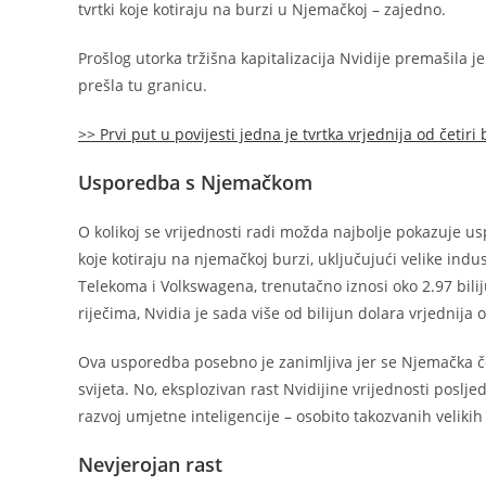
tvrtki koje kotiraju na burzi u Njemačkoj – zajedno.
Prošlog utorka tržišna kapitalizacija Nvidije premašila je
prešla tu granicu.
>> Prvi put u povijesti jedna je tvrtka vrjednija od četiri 
Usporedba s Njemačkom
O kolikoj se vrijednosti radi možda najbolje pokazuje 
koje kotiraju na njemačkoj burzi, uključujući velike ind
Telekoma i Volkswagena, trenutačno iznosi oko 2.97 bi
riječima, Nvidia je sada više od bilijun dolara vrjednija
Ova usporedba posebno je zanimljiva jer se Njemačka če
svijeta. No, eksplozivan rast Nvidijine vrijednosti poslj
razvoj umjetne inteligencije – osobito takozvanih velikih
Nevjerojan rast