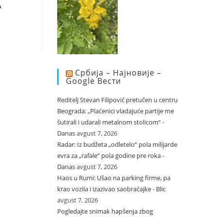
A
Србија – Најновије –
Google Вести
Reditelj Stevan Filipović pretučen u centru
Beograda: „Plaćenici vladajuće partije me
šutirali i udarali metalnom stolicom“ -
Danas
avgust 7, 2026
Radar: Iz budžeta „odletelo“ pola milijarde
evra za „rafale“ pola godine pre roka -
Danas
avgust 7, 2026
Haos u Rumi: Ušao na parking firme, pa
krao vozila i izazivao saobraćajke - Blic
avgust 7, 2026
Pogledajte snimak hapšenja zbog