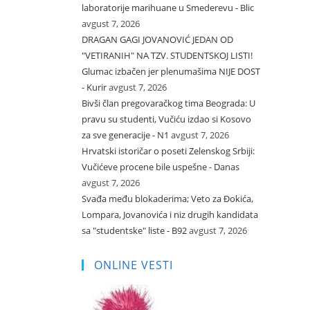
laboratorije marihuane u Smederevu - Blic
avgust 7, 2026
DRAGAN GAGI JOVANOVIĆ JEDAN OD
"VETIRANIH" NA TZV. STUDENTSKOJ LISTI!
Glumac izbačen jer plenumašima NIJE DOST
- Kurir
avgust 7, 2026
Bivši član pregovaračkog tima Beograda: U
pravu su studenti, Vučiću izdao si Kosovo
za sve generacije - N1
avgust 7, 2026
Hrvatski istoričar o poseti Zelenskog Srbiji:
Vučićeve procene bile uspešne - Danas
avgust 7, 2026
Svađa među blokaderima; Veto za Đokića,
Lompara, Jovanovića i niz drugih kandidata
sa "studentske" liste - B92
avgust 7, 2026
ONLINE VESTI