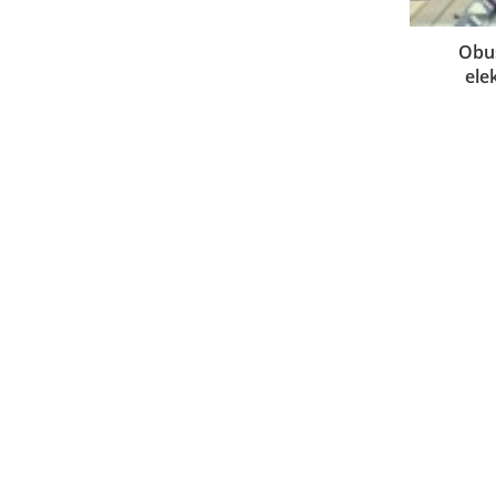
Obus
ele