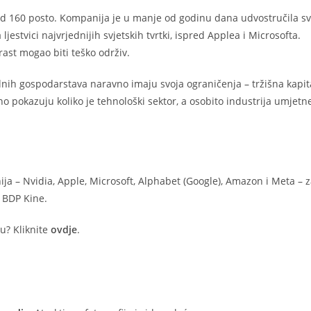
 od 160 posto. Kompanija je u manje od godinu dana udvostručila s
estvici najvrjednijih svjetskih tvrtki, ispred Applea i Microsofta.
ast mogao biti teško održiv.
lnih gospodarstava naravno imaju svoja ograničenja – tržišna kapita
sno pokazuju koliko je tehnološki sektor, a osobito industrija umjetn
ja – Nvidia, Apple, Microsoft, Alphabet (Google), Amazon i Meta – 
i BDP Kine.
tu? Kliknite
ovdje
.