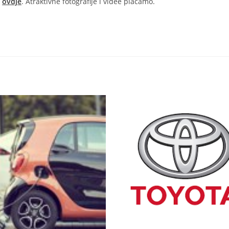
m
ovdje
. Atraktivne fotografije i videe plaćamo.