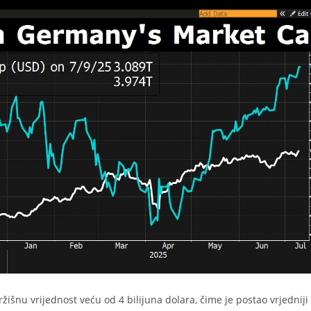
išnu vrijednost veću od 4 bilijuna dolara, čime je postao vrjedniji