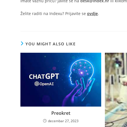
Imate važnu priču? Javite se na
desk@index.hr
ili kliko
Želite raditi na Indexu? Prijavite se
ovdje
.
YOU MIGHT ALSO LIKE
Preokret
decembar 27, 2023