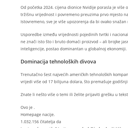
Od početka 2024. cijena dionice Nvidije porasla je više
tržišnu vrijednost i povremeno preuzima prvo mjesto na lj
Istovremeno, sve je više upozorenja da bi ovako snažan r
Usporedbe između vrijednosti pojedinih tvrtki i naciona
ne znači isto što i bruto domaći proizvod – ali brojke ja
inteligencije, postao dominantan u globalnoj ekonomiji.
Dominacija tehnoloških divova
Trenutačno šest najvećih američkih tehnoloških kompani
vrijedi više od 17 bilijuna dolara, što premašuje godišnj
Znate li nešto više o temi ili želite prijaviti grešku u teks
Ovo je
.
Homepage nacije.
1.032.156 čitatelja da