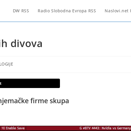
DW RSS
Radio Slobodna Evropa RSS
Naslovi.net
ih divova
LOGIJE
t
e njemačke firme skupa