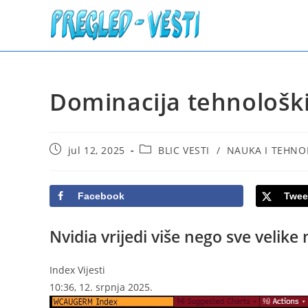
Skip
to
content
Dominacija tehnološk
Post
Post
jul 12, 2025
BLIC VESTI
/
NAUKA I TEHNO
published:
category:
Facebook
Twee
Nvidia vrijedi više nego sve velik
Index Vijesti
10:36, 12. srpnja 2025.