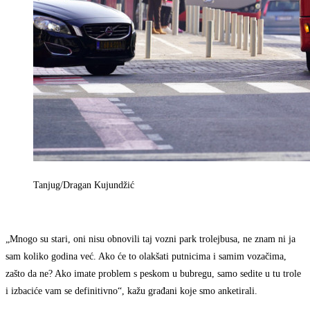
Tanjug/Dragan Kujundžić
„Mnogo su stari, oni nisu obnovili taj vozni park trolejbusa, ne znam ni ja
sam koliko godina već. Ako će to olakšati putnicima i samim vozačima,
zašto da ne? Ako imate problem s peskom u bubregu, samo sedite u tu trole
i izbaciće vam se definitivno“, kažu građani koje smo anketirali.