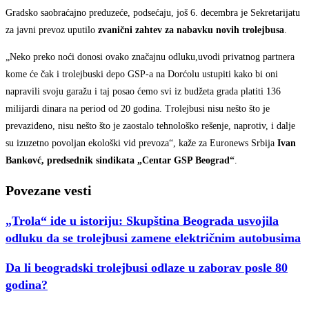
Gradsko saobraćajno preduzeće, podsećaju, još 6. decembra je Sekretarijatu
za javni prevoz uputilo
zvanični zahtev za nabavku novih trolejbusa
.
„Neko preko noći donosi ovako značajnu odluku,uvodi privatnog partnera
kome će čak i trolejbuski depo GSP-a na Dorćolu ustupiti kako bi oni
napravili svoju garažu i taj posao ćemo svi iz budžeta grada platiti 136
milijardi dinara na period od 20 godina. Trolejbusi nisu nešto što je
prevaziđeno, nisu nešto što je zaostalo tehnološko rešenje, naprotiv, i dalje
su izuzetno povoljan ekološki vid prevoza“, kaže za Euronews Srbija
Ivan
Bankovć, predsednik sindikata „Centar GSP Beograd“
.
Povezane vesti
„Trola“ ide u istoriju: Skupština Beograda usvojila
odluku da se trolejbusi zamene električnim autobusima
Da li beogradski trolejbusi odlaze u zaborav posle 80
godina?