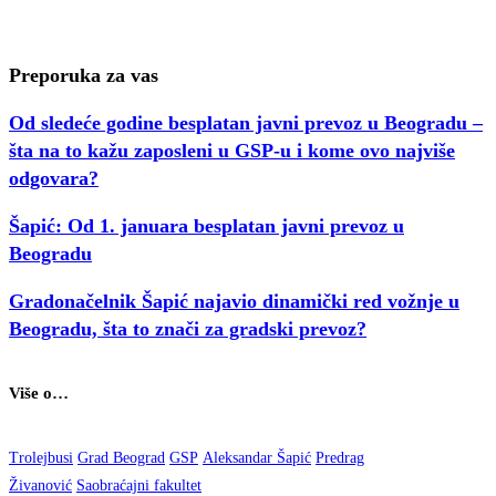
Preporuka za vas
Od sledeće godine besplatan javni prevoz u Beogradu –
šta na to kažu zaposleni u GSP-u i kome ovo najviše
odgovara?
Šapić: Od 1. januara besplatan javni prevoz u
Beogradu
Gradonačelnik Šapić najavio dinamički red vožnje u
Beogradu, šta to znači za gradski prevoz?
Više o…
Trolejbusi
Grad Beograd
GSP
Aleksandar Šapić
Predrag
Živanović
Saobraćajni fakultet