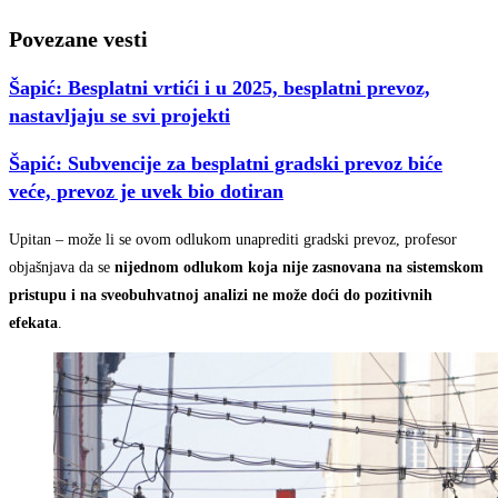
Povezane vesti
Šapić: Besplatni vrtići i u 2025, besplatni prevoz,
nastavljaju se svi projekti
Šapić: Subvencije za besplatni gradski prevoz biće
veće, prevoz je uvek bio dotiran
Upitan – može li se ovom odlukom unaprediti gradski prevoz, profesor
objašnjava da se
nijednom odlukom koja nije zasnovana na sistemskom
pristupu i na sveobuhvatnoj analizi ne može doći do pozitivnih
efekata
.