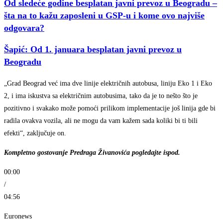
Od sledeće godine besplatan javni prevoz u Beogradu –
šta na to kažu zaposleni u GSP-u i kome ovo najviše
odgovara?
Šapić: Od 1. januara besplatan javni prevoz u
Beogradu
„Grad Beograd već ima dve linije električnih autobusa, liniju Eko 1 i Eko
2, i ima iskustva sa električnim autobusima, tako da je to nešto što je
pozitivno i svakako može pomoći prilikom implementacije još linija gde bi
radila ovakva vozila, ali ne mogu da vam kažem sada koliki bi ti bili
efekti“, zaključuje on.
Kompletno gostovanje Predraga Živanovića pogledajte ispod.
00:00
/
04:56
Euronews