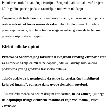
Popularne „trole“ imaju dugu istoriju u Beogradu, ali isto tako već krajem
60-ih godina počelo je da se razmišlja o njihovom ukidanju.
Činjenica je da trolejbusi nisu u savršenom stanju, ali kako su nam upućeni
rekli –
infrastrukturna mreža itekako dobro funkcioniše
. Uz dobro
planiranje, navode, bilo bi potrebno svega nekoliko godina da trolejbusi
ponovo zasijaju starim sjajem.
Efekti odluke upitni
Profesor sa Saobraćajnog fakulteta u Beogradu Predrag Živanović
kaže
za Euronews Srbija da mu se ne dopada „odluka ukidanja bilo kakvog
podsistema javnog gradskog transporta putnika“.
Takođe dodaje da je
neophodno da se ide ka „električnoj mobilnosti
koju već imamo“, odnosno da se uvode električni autobusi
.
„Ali strateški možda na nekim drugim koridorima,
ne da zamenjuju nego
da dopunjuju usluge električne mobilnosti koje već imamo
„, ističe
Živanović.