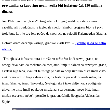
prevozniku za kupovinu novih vozila biti isplaćeno čak 136 miliona
dinara.
Jun 1947. godine. „Rane“ Beograda iz Drugog svetskog rata još nisu
zacelile, ali i budućnost je izgledala svetlo. Simbol progresa bio je i prvi
trolejbus, koji je tog leta počeo da saobraća na relaciji Kalemegdan-Slavija.
Gotovo osam decenija kasnije, gradske vlasti kažu –
„
vreme je da se nebo
otvori
„.
„Trolejbuska infrastruktura i mreža su nešto što koči razvoj grada, ne
omogućava nam da možemo da menjamo linije u skladu sa razvojem grada,
estetski nije lepa, kvalitet te usluge je daleko bolji ukoliko biste imali čisto
električno vozilo koje i danas ima, da biste za početak otvorili nebo, pa
iznad Slavije, iznad Takovske, Svetogorske i tako dalje, kada podignete
glavu, ne biste imali paukovu mrežu za Spajdermena, nego biste imali
možda otvoreno nebo“, poručio je gradonačelnik Beograda Aleksandar
Šapić.