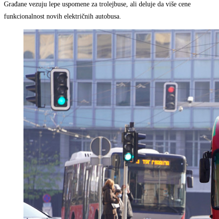
Građane vezuju lepe uspomene za trolejbuse, ali deluje da više cene
funkcionalnost novih električnih autobusa.