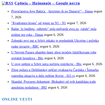
Србија – Најновије – Google вести
Proročanstva Jove Bakića: „Jurićemo ih po Dunavu!“ - Danas
avgust
7, 2026
"Kvadratura kruga" od jeseni na N1 - N1
avgust 7, 2026
Radar: Iz budžeta „odletelo“ pola milijarde evra za „rafale“ pola
godine pre roka - Danas
avgust 6, 2026
Zelenski prvi put u Srbiji otkako je predsednik Ukrajine i početka
ruske invazije - BBC
avgust 6, 2026
U Novom Pazaru uhapšen šaner zbog prodaje falsifikovane robe
svetskih brendova - Blic
avgust 6, 2026
U ovoj opštini u Srbiji sutra počinju restrikcije - Blic
avgust 6, 2026
Zbog požara u Deliblatskoj peščari evakuacija Čardaka i Šumarka,
vanredna situacija u delu opštine Kovin - 021.rs
avgust 6, 2026
Skandal: Procureo dokument; Blokaderi od svih kandidata traže
apsolutnu poslušnost - B92
avgust 6, 2026
ONLINE VESTI