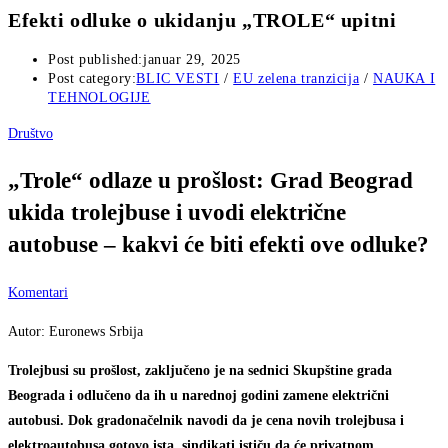
Efekti odluke o ukidanju „TROLE“ upitni
Post published:
januar 29, 2025
Post category:
BLIC VESTI
/
EU zelena tranzicija
/
NAUKA I
TEHNOLOGIJE
Društvo
„Trole“ odlaze u prošlost: Grad Beograd
ukida trolejbuse i uvodi električne
autobuse – kakvi će biti efekti ove odluke?
Komentari
Autor:
Euronews Srbija
Trolejbusi su prošlost, zaključeno je na sednici Skupštine grada
Beograda i odlučeno da ih u narednoj godini zamene električni
autobusi. Dok gradonačelnik navodi da je cena novih trolejbusa i
elektroautobusa gotovo ista, sindikati ističu da će privatnom