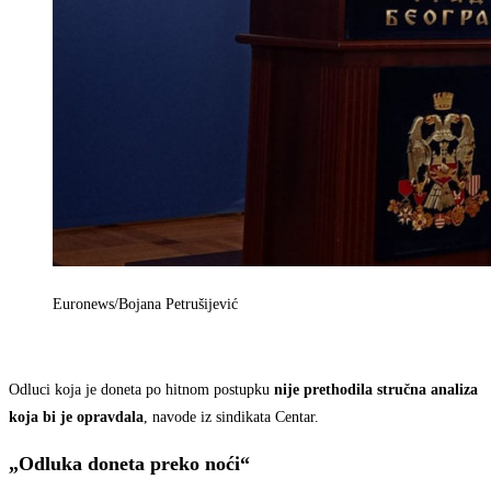
Euronews/Bojana Petrušijević
Odluci koja je doneta po hitnom postupku
nije prethodila stručna analiza
koja bi je opravdala
, navode iz sindikata Centar.
„Odluka doneta preko noći“