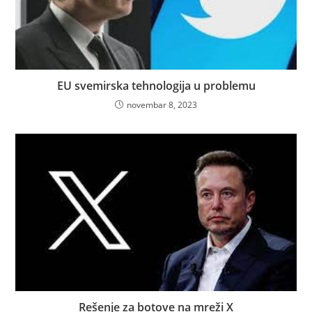
EU svemirska tehnologija u problemu
novembar 8, 2023
Rešenje za botove na mreži X