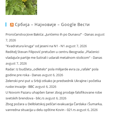
Србија – Најновије – Google Вести
Proročanstva Jove Bakića: „Jurićemo ih po Dunavu!“ - Danas
avgust
7, 2026
"Kvadratura kruga" od jeseni na N1 - N1
avgust 7, 2026
Reditelj Stevan Filipović pretučen u centru Beograda: „Plaćenici
vladajuće partije me šutirali i udarali metalnom stolicom“ - Danas
avgust 7, 2026
Radar: Iz budžeta „odletelo“ pola milijarde evra za „rafale“ pola
godine pre roka - Danas
avgust 6, 2026
Zelenski prvi put u Srbiji otkako je predsednik Ukrajine i početka
ruske invazije - BBC
avgust 6, 2026
U Novom Pazaru uhapšen šaner zbog prodaje falsifikovane robe
svetskih brendova - blic.rs
avgust 6, 2026
Zbog požara u Deliblatskoj peščari evakuacija Čardaka i Šumarka,
vanredna situacija u delu opštine Kovin - 021.rs
avgust 6, 2026