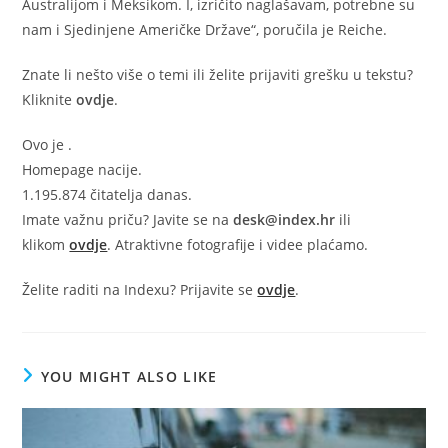
Australijom i Meksikom. I, izričito naglašavam, potrebne su
nam i Sjedinjene Američke Države“, poručila je Reiche.
Znate li nešto više o temi ili želite prijaviti grešku u tekstu?
Kliknite
ovdje
.
Ovo je
.
Homepage nacije.
1.195.874 čitatelja danas.
Imate važnu priču? Javite se na
desk@index.hr
ili
klikom
ovdje
. Atraktivne fotografije i videe plaćamo.
Želite raditi na Indexu? Prijavite se
ovdje
.
YOU MIGHT ALSO LIKE