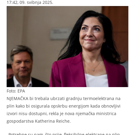
17:42, 09. svibnja 2025.
Foto: EPA
NJEMAČKA bi trebala ubrzati gradnju termoelektrana na
plin kako bi osigurala opskrbu energijom kada obnovljivi
izvori nisu dostupni, rekla je nova njemačka ministrica
gospodarstva Katherina Reiche.
„Potrebne su nam, što prije, fleksibilne elektrane na plin