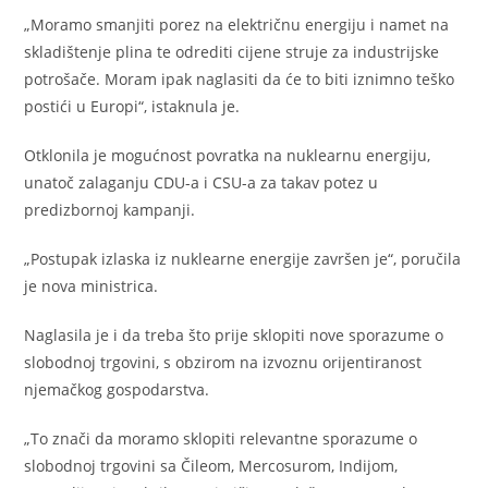
„Moramo smanjiti porez na električnu energiju i namet na
skladištenje plina te odrediti cijene struje za industrijske
potrošače. Moram ipak naglasiti da će to biti iznimno teško
postići u Europi“, istaknula je.
Otklonila je mogućnost povratka na nuklearnu energiju,
unatoč zalaganju CDU-a i CSU-a za takav potez u
predizbornoj kampanji.
„Postupak izlaska iz nuklearne energije završen je“, poručila
je nova ministrica.
Naglasila je i da treba što prije sklopiti nove sporazume o
slobodnoj trgovini, s obzirom na izvoznu orijentiranost
njemačkog gospodarstva.
„To znači da moramo sklopiti relevantne sporazume o
slobodnoj trgovini sa Čileom, Mercosurom, Indijom,