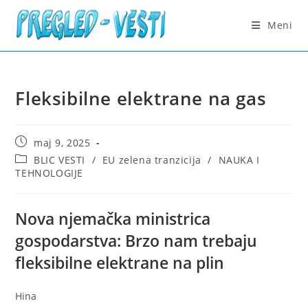
Skip
to
Meni
content
Fleksibilne elektrane na gas
Post
maj 9, 2025
published:
Post
BLIC VESTI
/
EU zelena tranzicija
/
NAUKA I
category:
TEHNOLOGIJE
Nova njemačka ministrica
gospodarstva: Brzo nam trebaju
fleksibilne elektrane na plin
Hina