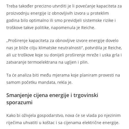
Treba također precizno utvrditi je li povećanje kapaciteta za
proizvodnju energije iz obnovljivih izvora u proteklim
godina bilo optimalno ili smo previdjeli sistemske rizike i
troškove takve politike, napomenula je Reiche.
„Proširenje kapaciteta za obnovljive izvore energije dovelo
nas je bliže cilju klimatske neutralnosti“, potvrdila je Reiche,
ali uz troškove koje su donijeli proširenje mreže i uska grla i
zatvaranje termoelektrana na ugljen i plin.
Ta će analiza biti među mjerama koje planiram provesti na
samom početku mandata, rekla je.
Smanjenje cijena energije i trgovinski
sporazumi
Kako bi oživjela gospodarstvo, nova će se vlada po njezinim
riječima uhvatiti u koštac i sa cijenama električne energije.