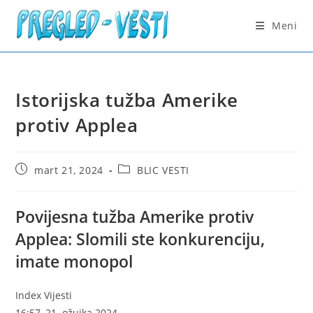
Skip
to
Meni
content
Istorijska tužba Amerike
protiv Applea
Post
Post
mart 21, 2024
BLIC VESTI
published:
category:
Povijesna tužba Amerike protiv
Applea: Slomili ste konkurenciju,
imate monopol
Index Vijesti
16:57, 21. ožujka 2024.