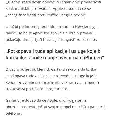
„gušenje rasta novih aplikacija i smanjenje privlačnosti
konkurentskih proizvoda“. Apple navodi da će se
„energično“ boriti protiv tužbe i negira tvrdnje.
U tužbi podnesenoj federalnom sudu u New Jerseyju,
navodi se da je Apple koristio „niz fluidnih pravila“ u
pokušaju da „spriječi inovacije“ i „uguši“ konkurente.
„Potkopavali tuđe aplikacije i usluge koje bi
korisnike učinile manje ovisnima o iPhoneu“
Državni odvjetnik Merrick Garland rekao je da tvrtka
„potkopava tuđe aplikacije, proizvode i usluge koje bi
korisnike učinile manje ovisnim o iPhoneu… i smanjile
troškove za potrošače i programere“.
Garland je dodao da će Apple, ukoliko ga se ne
obuzda, nastaviti „jačati svoj monopol na tržištu pametnih
telefona“.