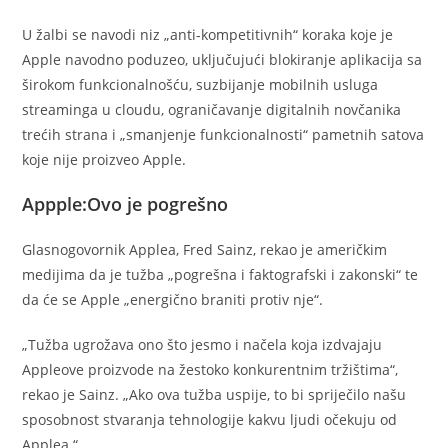
U žalbi se navodi niz „anti-kompetitivnih“ koraka koje je
Apple navodno poduzeo, uključujući blokiranje aplikacija sa
širokom funkcionalnošću, suzbijanje mobilnih usluga
streaminga u cloudu, ograničavanje digitalnih novčanika
trećih strana i „smanjenje funkcionalnosti“ pametnih satova
koje nije proizveo Apple.
Appple:Ovo je pogrešno
Glasnogovornik Applea, Fred Sainz, rekao je američkim
medijima da je tužba „pogrešna i faktografski i zakonski“ te
da će se Apple „energično braniti protiv nje“.
„Tužba ugrožava ono što jesmo i načela koja izdvajaju
Appleove proizvode na žestoko konkurentnim tržištima“,
rekao je Sainz. „Ako ova tužba uspije, to bi spriječilo našu
sposobnost stvaranja tehnologije kakvu ljudi očekuju od
Applea.“