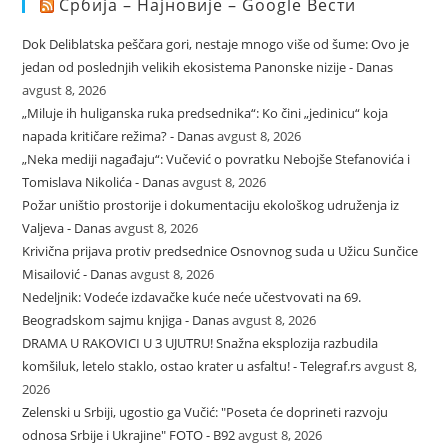
Србија – Најновије – Google Вести
Dok Deliblatska peščara gori, nestaje mnogo više od šume: Ovo je
jedan od poslednjih velikih ekosistema Panonske nizije - Danas
avgust 8, 2026
„Miluje ih huliganska ruka predsednika“: Ko čini „jedinicu“ koja
napada kritičare režima? - Danas
avgust 8, 2026
„Neka mediji nagađaju“: Vučević o povratku Nebojše Stefanovića i
Tomislava Nikolića - Danas
avgust 8, 2026
Požar uništio prostorije i dokumentaciju ekološkog udruženja iz
Valjeva - Danas
avgust 8, 2026
Krivična prijava protiv predsednice Osnovnog suda u Užicu Sunčice
Misailović - Danas
avgust 8, 2026
Nedeljnik: Vodeće izdavačke kuće neće učestvovati na 69.
Beogradskom sajmu knjiga - Danas
avgust 8, 2026
DRAMA U RAKOVICI U 3 UJUTRU! Snažna eksplozija razbudila
komšiluk, letelo staklo, ostao krater u asfaltu! - Telegraf.rs
avgust 8,
2026
Zelenski u Srbiji, ugostio ga Vučić: "Poseta će doprineti razvoju
odnosa Srbije i Ukrajine" FOTO - B92
avgust 8, 2026