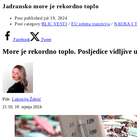
Jadransko more je rekordno toplo
Post published:
jul 19, 2024
Post category:
BLIC VESTI
/
EU zelena tranzicija
/
NAUKA I 
Facebook
Tweet
More je rekordno toplo. Posljedice vidljive u
Piše:
Lukrecija Žderić
21:10, 18. srpnja 2024.