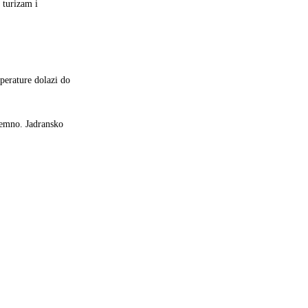
 turizam i
mperature dolazi do
zemno. Jadransko