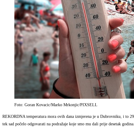
Foto: Goran Kovacic/Marko Mrkonjic/PIXSELL
REKORDNA temperatura mora ovih dana izmjerena je u Dubrovniku, i to 29.7 Ce
tek sad počelo odgovarati na podražaje koje smo mu dali prije desetak godina