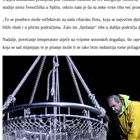
studije mora Sveučilišta u Splitu, otkrio nam je da su neke vrste riba već pro
„To se posebice može reflektirati na našu ribarsku flotu, koja se najvećim dj
bliže obali i u plićim područjima. Zato im „bježanje“ ribe u dublja područja
Nadalje, povećanje temperature utječe na vrijeme sezonskih događaja, što opet
koja se sad mijenjaju te je pitanje može li se tako brzo industrija tome prilago