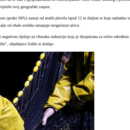
mijenile svoj geografski raspon.
elom (preko 94%) sastoji od malih plovila ispod 12 m duljine te koja sukladno t
 dalje od obale uvelike smanjuje mogućnost ulova.
 negativno djeluje na ribarsku industriju koja je dizajnirana za točno određena
diti“, objašnjava Soldo te dodaje: