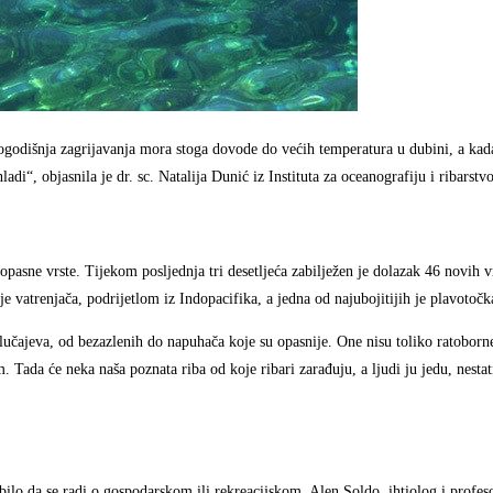
ogodišnja zagrijavanja mora stoga dovode do većih temperatura u dubini, a kada
adi“, objasnila je dr. sc. Natalija Dunić iz Instituta za oceanografiju i ribarstvo
pasne vrste. Tijekom posljednja tri desetljeća zabilježen je dolazak 46 novih v
je vatrenjača, podrijetlom iz Indopacifika, a jedna od najubojitijih je plavotočk
slučajeva, od bezazlenih do napuhača koje su opasnije. One nisu toliko ratobo
 Tada će neka naša poznata riba od koje ribari zarađuju, a ljudi ju jedu, nestat
ilo da se radi o gospodarskom ili rekreacijskom. Alen Soldo, ihtiolog i profes