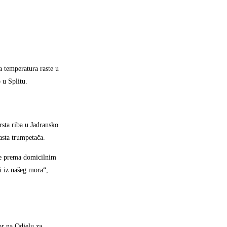
 temperatura raste u
 u Splitu.
rsta riba u Jadransko
asta trumpetača.
rne prema domicilnim
i iz našeg mora“,
or na Odjelu za