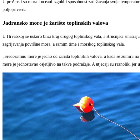
U prošlosti su mora i oceani izgubili sposobnost zadržavanja svoje temperature
poljoprivreda.
Jadransko more je žarište toplinskih valova
U Hrvatskoj se uskoro bliži kraj drugog toplinskog vala, a stručnjaci smatraj
zagrijavanja površine mora, a samim time i morskog toplinskog vala.
„Sredozemno more je jedno od žarišta toplinskih valova, a kada se zumira na 
more je jednostavno osjetljivo na takve podražaje. A utjecaji su raznoliki jer