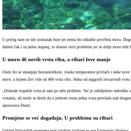
U prilog nam ne ide izostanak bure jer nema što ohladiti površinu mora. Dug
dubini čak i za jedan stupanj, to donosi veće probleme jer se dolje more teže hl
U moru 46 novih vrsta riba, a ribari love manje
Osim što se smanjuje bioraznolikost, visoke temperature privlače i neke nove o
more, u kojem živi više od 460 vrsta riba. Jedna od najgorih invazivnih vrsta 
„Dolazak tropskih vrsta je sam po sebi problem. Već je zabilježeno nekoliko 
vrstama, ali može se desiti da u jednom trenu jedna vrsta prevlada nad drugom.
upozorava Dunić.
Promjene se već događaju. U problemu su ribari
Uslijed klimatskih promjena pod visokim rizikom su sve kategorije ribolova, b