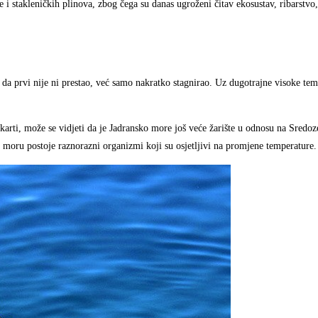
 i stakleničkih plinova, zbog čega su danas ugroženi čitav ekosustav, ribarstvo,
u da prvi nije ni prestao, već samo nakratko stagnirao. Uz dugotrajne visoke te
karti, može se vidjeti da je Jadransko more još veće žarište u odnosu na Sredo
 u moru postoje raznorazni organizmi koji su osjetljivi na promjene temperature.