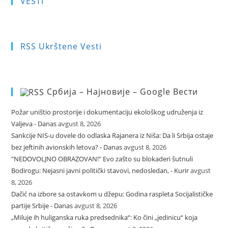
VESTI
RSS Ukrštene Vesti
Србија – Најновије – Google Вести
Požar uništio prostorije i dokumentaciju ekološkog udruženja iz
Valjeva - Danas
avgust 8, 2026
Sankcije NIS-u dovele do odlaska Rajanera iz Niša: Da li Srbija ostaje
bez jeftinih avionskih letova? - Danas
avgust 8, 2026
"NEDOVOLJNO OBRAZOVAN!" Evo zašto su blokaderi šutnuli
Bodirogu: Nejasni javni politički stavovi, nedosledan, - Kurir
avgust
8, 2026
Dačić na izbore sa ostavkom u džepu: Godina raspleta Socijalističke
partije Srbije - Danas
avgust 8, 2026
„Miluje ih huliganska ruka predsednika“: Ko čini „jedinicu“ koja