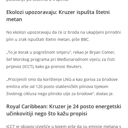
Ekolozi upozoravaju: Kruzer ispušta štetni
metan
No ekolozi upozoravaju da će iz broda na ukapljeni prirodni
plin u zrak ispuštati štetni metan, piše BBC.
„To je korak u pogrešnom smjeru“, rekao je Bryan Comer,
šef Morskog programa pri Međunarodnom vijeću za čisti
prijevoz (ICCT), kako ga prenosi Reuters.
„Procijenili smo da korištenje LNG-a kao goriva za brodove
emitira više od 120 posto stakleničkih plinova tijekom
životnog ciklusa nego plinsko ulje za brodove“, dodao je.
Royal Caribbean: Kruzer je 24 posto energetski
učinkovitiji nego što kažu propisi
ICCT je objavio izvješće u kojem piše da su emisije metana s