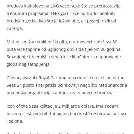
brodova koji plove na LNG veće nego što se pretpostavlja
trenutnim propisima. LNG gori čišće od tradicionalnih
brodskih goriva kao što je loživo ulje, ali postoji rizik od
curenja.
Metan, snažan staklenički plin, u atmosferi zadržava 80
puta više topline od ugljičnog dioksida tijekom 20 godina.
Smanjenje tih emisija smatra se ključnim za usporavanje
globalnog zatopljenja.
Glasnogovornik Royal Caribbeana rekao je da je Icon of the
Seas 24 posto energetski učinkovitiji nego što Međunarodna
pomorska organizacija zahtijeva za moderne brodove.
Icon of the Seas koštao je 2 milijarde dolara, ima sedam
bazena, šest vodenih tobogana i preko 40 restorana, barova
i salona.