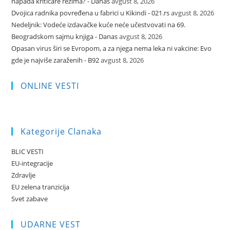
napada kritičare režima? - Danas
avgust 8, 2026
Dvojica radnika povređena u fabrici u Kikindi - 021.rs
avgust 8, 2026
Nedeljnik: Vodeće izdavačke kuće neće učestvovati na 69.
Beogradskom sajmu knjiga - Danas
avgust 8, 2026
Opasan virus širi se Evropom, a za njega nema leka ni vakcine: Evo
gde je najviše zaraženih - B92
avgust 8, 2026
ONLINE VESTI
Kategorije Clanaka
BLIC VESTI
EU-integracije
Zdravlje
EU zelena tranzicija
Svet zabave
UDARNE VEST