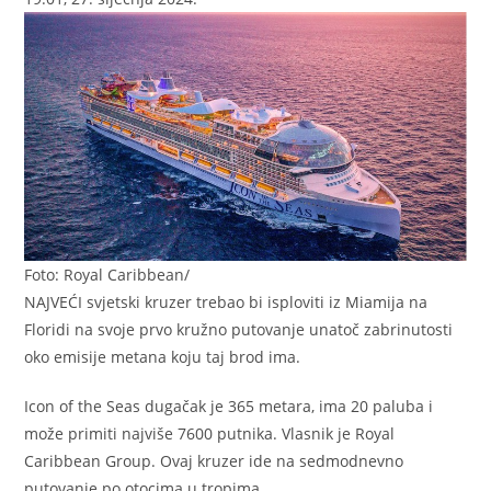
Foto: Royal Caribbean/
NAJVEĆI svjetski kruzer trebao bi isploviti iz Miamija na
Floridi na svoje prvo kružno putovanje unatoč zabrinutosti
oko emisije metana koju taj brod ima.
Icon of the Seas dugačak je 365 metara, ima 20 paluba i
može primiti najviše 7600 putnika. Vlasnik je Royal
Caribbean Group. Ovaj kruzer ide na sedmodnevno
putovanje po otocima u tropima.