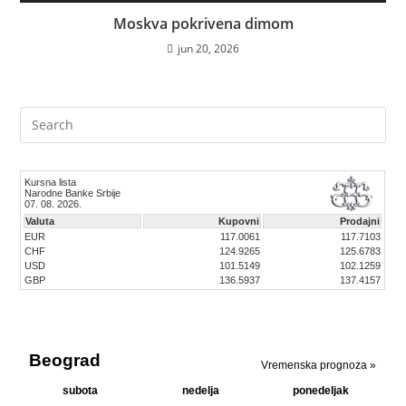
Moskva pokrivena dimom
jun 20, 2026
Pre
Es
to
clo
the
sea
pan