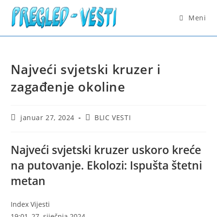
Skip
to
Meni
content
Najveći svjetski kruzer i
zagađenje okoline
Post
Post
januar 27, 2024
BLIC VESTI
published:
category:
Najveći svjetski kruzer uskoro kreće
na putovanje. Ekolozi: Ispušta štetni
metan
Index Vijesti
19:01, 27. siječnja 2024.