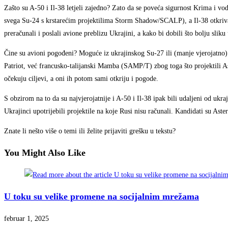
Zašto su A-50 i Il-38 letjeli zajedno? Zato da se poveća sigurnost Krima i vod
svega Su-24 s krstarećim projektilima Storm Shadow/SCALP), a Il-38 otkrivat
preračunali i poslali avione preblizu Ukrajini, a kako bi dobili što bolju sliku 
Čine su avioni pogođeni? Moguće iz ukrajinskog Su-27 ili (manje vjerojatno
Patriot, već francusko-talijanski Mamba (SAMP/T) zbog toga što projektili A
očekuju ciljevi, a oni ih potom sami otkriju i pogode.
S obzirom na to da su najvjerojatnije i A-50 i Il-38 ipak bili udaljeni od ukr
Ukrajinci upotrijebili projektile na koje Rusi nisu računali. Kandidati su Aste
Znate li nešto više o temi ili želite prijaviti grešku u tekstu?
You Might Also Like
U toku su velike promene na socijalnim mrežama
februar 1, 2025