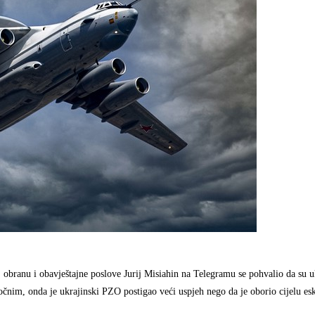
branu i obavještajne poslove Jurij Misiahin na Telegramu se pohvalio da su u
očnim, onda je ukrajinski PZO postigao veći uspjeh nego da je oborio cijelu es