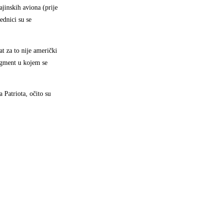
ajinskih aviona (prije
ednici su se
t za to nije američki
egment u kojem se
 Patriota, očito su