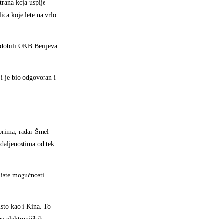
trana koja uspije
ica koje lete na vrlo
 dobili OKB Berijeva
i je bio odgovoran i
vorima, radar Šmel
udaljenostima od tek
 iste mogućnosti
isto kao i Kina. To
z elektroničkih