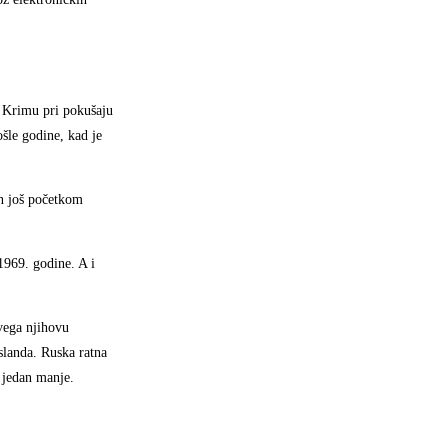
a Krimu pri pokušaju
ošle godine, kad je
en još početkom
1969. godine. A i
svega njihovu
slanda. Ruska ratna
o jedan manje.