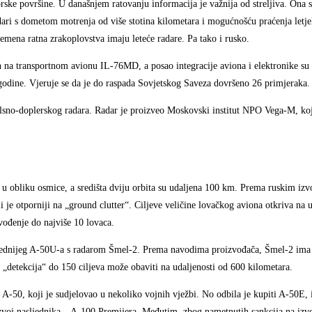
ske površine. U današnjem ratovanju informacija je važnija od streljiva. Ona s
dari s dometom motrenja od više stotina kilometara i mogućnošću praćenja letjel
remena ratna zrakoplovstva imaju leteće radare. Pa tako i rusko.
 na transportnom avionu IL-76MD, a posao integracije aviona i elektronike su
godine. Vjeruje se da je do raspada Sovjetskog Saveza dovršeno 26 primjeraka.
lsno-doplerskog radara. Radar je proizveo Moskovski institut NPO Vega-M, koj
a u obliku osmice, a središta dviju orbita su udaljena 100 km. Prema ruskim iz
e otporniji na „ground clutter“. Ciljeve veličine lovačkog aviona otkriva na 
ođenje do najviše 10 lovaca.
aprednijeg A-50U-a s radarom Šmel-2. Prema navodima proizvođača, Šmel-2 ima
„detekcija“ do 150 ciljeva može obaviti na udaljenosti od 600 kilometara.
 A-50, koji je sudjelovao u nekoliko vojnih vježbi. No odbila je kupiti A-50E, 
zvoj nasljednika – A-100 Premijera. Međutim, zbog nametnutih sankcija na izvo