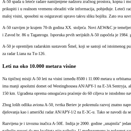
A-50 spada u leteće radare namijenjene nadzoru zračnog prostora, kopna i mor
prikupiti i u realnom vremenu obraditi više informacija, pobjeđuje. Leteći ra
maloj visini, sposobni su osiguravati upravo takvu sliku bojišta. Zato sva suv
A-50 razvijen je krajem 70-ih godina XX. stoljeća. Novi AEW&C je temeljen
i Zavod br. 86 u Taganrogu. Isporuka prvih serijskih A-50 započela je 1984. 
A-50 je opremljen radarskim sustavom Šmel, koji se sastoji od istoimenog pu
za radar Liana na Tu-126.
Leti na oko 10.000 metara visine
Na tipičnoj misiji A-50 leti na visini između 8500 i 11.000 metara u orbitam
ima manji apsolutni domet od Westinghousea AN/APY-1 na E-3A Sentryja, ali j
150 km. Ugrađena oprema omogućava praćenje do 60 ciljeva te istodobno nav
Zbog loših odlika aviona A-50, tvrtka Beriev je pokrenula razvoj znatno n
djelovanja kao i američki radar AN/APY-1/2 na E-3C-u. Tako se navodi da se 
Razvijena je i izvozna inačica A-50E. Indija je 2000. godine „unajmila“ jedan
najbolje govori da mu kvaliteta nije najbolja. U međuvremenu je pokrenut ra