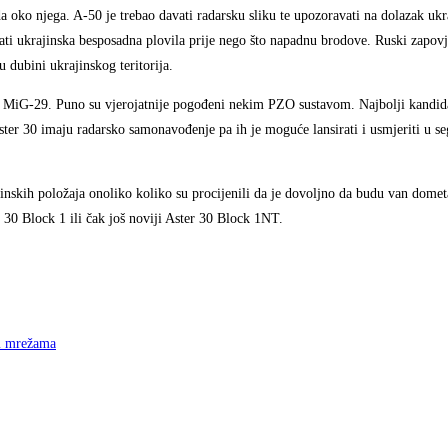
a oko njega. A-50 je trebao davati radarsku sliku te upozoravati na dolazak ukr
i ukrajinska besposadna plovila prije nego što napadnu brodove. Ruski zapovj
u dubini ukrajinskog teritorija.
) MiG-29. Puno su vjerojatnije pogođeni nekim PZO sustavom. Najbolji kandida
ster 30 imaju radarsko samonavođenje pa ih je moguće lansirati i usmjeriti u s
ajinskih položaja onoliko koliko su procijenili da je dovoljno da budu van dometa
r 30 Block 1 ili čak još noviji Aster 30 Block 1NT.