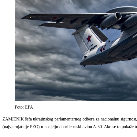
Foto: EPA
ZAMJENIK šefa ukrajinskog parlamentarnog odbora za nacionalnu sigurnost, o
(najvjerojatnije PZO) u nedjelju oborile ruski avion A-50. Ako se to pokaže t