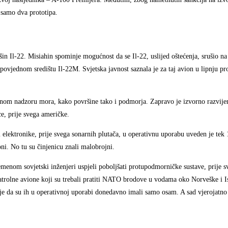
 samo dva prototipa.
in Il-22. Misiahin spominje mogućnost da se Il-22, uslijed oštećenja, srušio n
zapovjednom središtu Il-22M. Svjetska javnost saznala je za taj avion u lipnju pr
njenom nadzoru mora, kako površine tako i podmorja. Zapravo je izvorno razvij
ce, prije svega američke.
lektronike, prije svega sonarnih plutača, u operativnu uporabu uveden je tek 
ni. No tu su činjenicu znali malobrojni.
emenom sovjetski inženjeri uspjeli poboljšati protupodmorničke sustave, prije 
atrolne avione koji su trebali pratiti NATO brodove u vodama oko Norveške i I
ca je da su ih u operativnoj uporabi donedavno imali samo osam. A sad vjerojatn