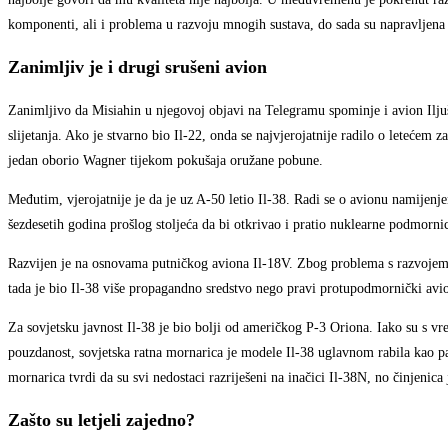
komponenti, ali i problema u razvoju mnogih sustava, do sada su napravljena
Zanimljiv je i drugi srušeni avion
Zanimljivo da Misiahin u njegovoj objavi na Telegramu spominje i avion Iljuš
slijetanja. Ako je stvarno bio Il-22, onda se najvjerojatnije radilo o letećem 
jedan oborio Wagner tijekom pokušaja oružane pobune.
Međutim, vjerojatnije je da je uz A-50 letio Il-38. Radi se o avionu namije
šezdesetih godina prošlog stoljeća da bi otkrivao i pratio nuklearne podmorni
Razvijen je na osnovama putničkog aviona Il-18V. Zbog problema s razvojem e
tada je bio Il-38 više propagandno sredstvo nego pravi protupodmornički avio
Za sovjetsku javnost Il-38 je bio bolji od američkog P-3 Oriona. Iako su s vr
pouzdanost, sovjetska ratna mornarica je modele Il-38 uglavnom rabila kao p
mornarica tvrdi da su svi nedostaci razriješeni na inačici Il-38N, no činjeni
Zašto su letjeli zajedno?