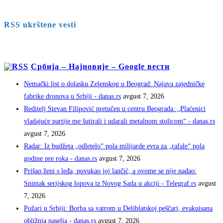
RSS ukrštene vesti
Србија – Најновије – Google вести
Nemački list o dolasku Zelenskog u Beograd: Najava zajedničke
fabrike dronova u Srbiji - danas.rs
avgust 7, 2026
Reditelj Stevan Filipović pretučen u centru Beograda: „Plaćenici
vladajuće partije me šutirali i udarali metalnom stolicom“ - danas.rs
avgust 7, 2026
Radar: Iz budžeta „odletelo“ pola milijarde evra za „rafale“ pola
godine pre roka - danas.rs
avgust 7, 2026
Prišao ženi s leđa, povukao joj lančić, a ovome se nije nadao:
Snimak serijskog lopova iz Novog Sada u akciji - Telegraf.rs
avgust
7, 2026
Požari u Srbiji: Borba sa vatrom u Deliblatskoj peščari, evakuisana
obližnja naselja - danas.rs
avgust 7, 2026