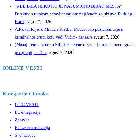
"NIJE BILA NEKO KO JE NASUMIČNO BIRAO MESTA"
Detektiv o turskom državljaninu osumnjičenom za ubistvo Ruskinje -
Kurir
avgust 7, 2026
Advokat Rajić o Miliću i Kričku: Međusobno pozicioniranje u
kriminalnoj grupi koju vodi Vučić - danas.rs
avgust 7, 2026
(Mapa) Temperature u Srbiji izmerene u 8 sati jutros: U ovom gradu
je najtoplije - Blic
avgust 7, 2026
ONLINE VESTI
Kategorije Clanaka
BLIC VESTI
EU-integracije
Zdravlje
EU zelena tranzicija
Svet zabave