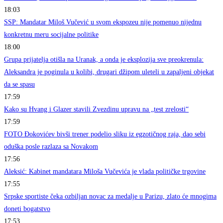
18:03
SSP: Mandatar Miloš Vučević u svom ekspozeu nije pomenuo nijednu
konkretnu meru socijalne politike
18:00
Grupa prijatelja otišla na Uranak, a onda je eksplozija sve preokrenula:
Aleksandra je poginula u kolibi, drugari džipom uleteli u zapaljeni objekat
da se spasu
17:59
Kako su Hvang i Glazer stavili Zvezdinu upravu na „test zrelosti“
17:59
FOTO Đokovićev bivši trener podelio sliku iz egzotičnog raja, dao sebi
oduška posle razlaza sa Novakom
17:56
Aleksić: Kabinet mandatara Miloša Vučevića je vlada političke trgovine
17:55
Srpske sportiste čeka ozbiljan novac za medalje u Parizu, zlato će mnogima
doneti bogatstvo
17:53