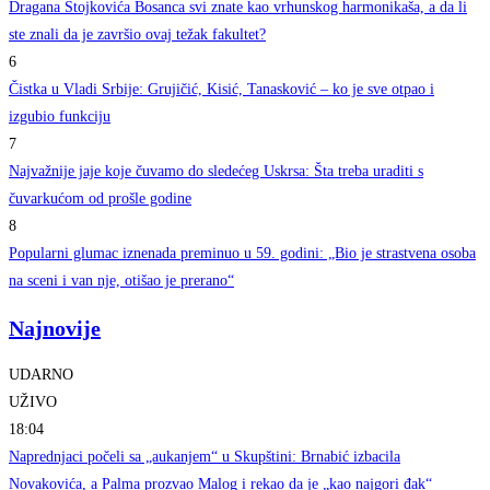
Dragana Stojkovića Bosanca svi znate kao vrhunskog harmonikaša, a da li
ste znali da je završio ovaj težak fakultet?
6
Čistka u Vladi Srbije: Grujičić, Kisić, Tanasković – ko je sve otpao i
izgubio funkciju
7
Najvažnije jaje koje čuvamo do sledećeg Uskrsa: Šta treba uraditi s
čuvarkućom od prošle godine
8
Popularni glumac iznenada preminuo u 59. godini: „Bio je strastvena osoba
na sceni i van nje, otišao je prerano“
Najnovije
UDARNO
UŽIVO
18:04
Naprednjaci počeli sa „aukanjem“ u Skupštini: Brnabić izbacila
Novakovića, a Palma prozvao Malog i rekao da je „kao najgori đak“