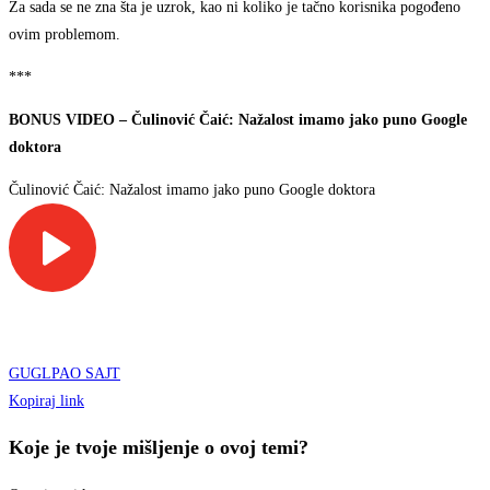
Za sada se ne zna šta je uzrok, kao ni koliko je tačno korisnika pogođeno
ovim problemom.
***
BONUS VIDEO – Čulinović Čaić: Nažalost imamo jako puno Google
doktora
Čulinović Čaić: Nažalost imamo jako puno Google doktora
GUGL
PAO SAJT
Kopiraj link
Koje je tvoje mišljenje o ovoj temi?