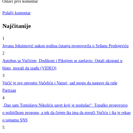
Ostavi prvi komentar
Pošalji komentar
Najčitanije
1
Jovana Joksimović nakon godina ćutanja progovorila o Srđanu Predojeviću
2
Autobus sa Vučićem, Dodikom i Piksijem se zaglavio: Ostali ukopani u
blatu, morali da izađu (VIDEO)
3
Vučić je sve oprostio Vučeliću i Vazuri, sad mogu da nastave da ruše
Partizan
4
„Dao sam Tomislavu Nikoliću savet koji je poslušao“: Topalko progovorio
o političkom progonu, a tek da čujete šta ima da poruči Vučiću i šta je rekao
o tajnama SNS
5