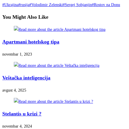
#Ukrajina
#rusija
#Volodimir Zelenski
#Sergej Sobjanjin
#Rostov na Donu
You Might Also Like
Apartmani hotelskog tipa
novembar 1, 2023
Veštačka inteligencija
avgust 4, 2025
Stelantis u krizi ?
novembar 4, 2024