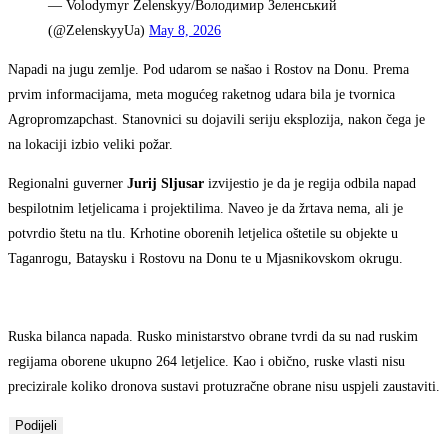
— Volodymyr Zelenskyy/Володимир Зеленський
(@ZelenskyyUa)
May 8, 2026
Napadi na jugu zemlje. Pod udarom se našao i Rostov na Donu. Prema
prvim informacijama, meta mogućeg raketnog udara bila je tvornica
Agropromzapchast. Stanovnici su dojavili seriju eksplozija, nakon čega je
na lokaciji izbio veliki požar.
Regionalni guverner
Jurij
Sljusar
izvijestio je da je regija odbila napad
bespilotnim letjelicama i projektilima. Naveo je da žrtava nema, ali je
potvrdio štetu na tlu. Krhotine oborenih letjelica oštetile su objekte u
Taganrogu, Bataysku i Rostovu na Donu te u Mjasnikovskom okrugu.
Ruska bilanca napada. Rusko ministarstvo obrane tvrdi da su nad ruskim
regijama oborene ukupno 264 letjelice. Kao i obično, ruske vlasti nisu
precizirale koliko dronova sustavi protuzračne obrane nisu uspjeli zaustaviti.
Podijeli