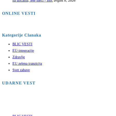
na ulicama, lete meci - Blic
avgust 8, 2026
ONLINE VESTI
Kategorije Clanaka
BLIC VESTI
EU-integracije
Zdravlje
EU zelena tranzicija
Svet zabave
UDARNE VEST