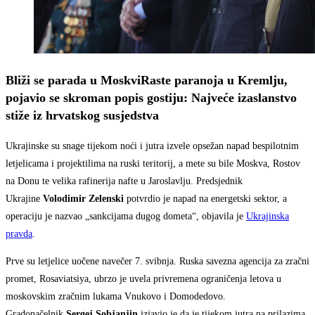
Bliži se parada u Moskvi
Raste paranoja u Kremlju,
pojavio se skroman popis gostiju: Najveće izaslanstvo
stiže iz hrvatskog susjedstva
Ukrajinske su snage tijekom noći i jutra izvele opsežan napad bespilotnim
letjelicama i projektilima na ruski teritorij, a mete su bile Moskva, Rostov
na Donu te velika rafinerija nafte u Jaroslavlju. Predsjednik
Ukrajine
Volodimir Zelenski
potvrdio je napad na energetski sektor, a
operaciju je nazvao „sankcijama dugog dometa“, objavila je
Ukrajinska
pravda
.
Prve su letjelice uočene navečer 7. svibnja. Ruska savezna agencija za zračni
promet, Rosaviatsiya, ubrzo je uvela privremena ograničenja letova u
moskovskim zračnim lukama Vnukovo i Domodedovo.
Gradonačelnik
Sergej Sobjanjin
izjavio je da je tijekom jutra na prilazima