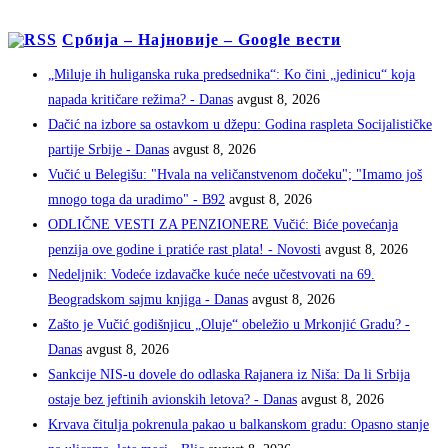
Србија – Најновије – Google вести
„Miluje ih huliganska ruka predsednika“: Ko čini „jedinicu“ koja
napada kritičare režima? - Danas
avgust 8, 2026
Dačić na izbore sa ostavkom u džepu: Godina raspleta Socijalističke
partije Srbije - Danas
avgust 8, 2026
Vučić u Belegišu: "Hvala na veličanstvenom dočeku"; "Imamo još
mnogo toga da uradimo" - B92
avgust 8, 2026
ODLIČNE VESTI ZA PENZIONERE Vučić: Biće povećanja
penzija ove godine i pratiće rast plata! - Novosti
avgust 8, 2026
Nedeljnik: Vodeće izdavačke kuće neće učestvovati na 69.
Beogradskom sajmu knjiga - Danas
avgust 8, 2026
Zašto je Vučić godišnjicu „Oluje“ obeležio u Mrkonjić Gradu? -
Danas
avgust 8, 2026
Sankcije NIS-u dovele do odlaska Rajanera iz Niša: Da li Srbija
ostaje bez jeftinih avionskih letova? - Danas
avgust 8, 2026
Krvava čitulja pokrenula pakao u balkanskom gradu: Opasno stanje