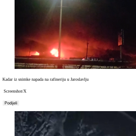
Kadar iz snimke napada na rafineriju u Jaroslavlju
Screenshot/X
Podijeli