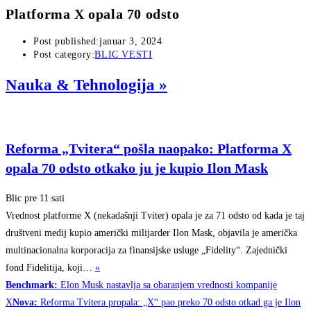
Platforma X opala 70 odsto
Post published:
januar 3, 2024
Post category:
BLIC VESTI
Nauka & Tehnologija
»
Reforma „Tvitera“ pošla naopako: Platforma X
opala 70 odsto otkako ju je kupio Ilon Mask
Blic
pre 11 sati
Vrednost platforme X (nekadašnji Tviter) opala je za 71 odsto od kada je taj
društveni medij kupio američki milijarder Ilon Mask, objavila je američka
multinacionalna korporacija za finansijske usluge „Fidelity“. Zajednički
fond Fidelitija, koji…
»
Benchmark:
Elon Musk nastavlja sa obaranjem vrednosti kompanije
X
Nova:
Reforma Tvitera propala: „X“ pao preko 70 odsto otkad ga je Ilon