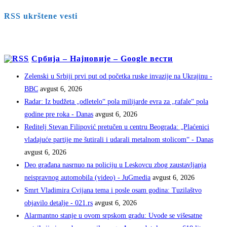
RSS ukrštene vesti
Србија – Најновије – Google вести
Zelenski u Srbiji prvi put od početka ruske invazije na Ukrajinu -
BBC
avgust 6, 2026
Radar: Iz budžeta „odletelo“ pola milijarde evra za „rafale“ pola
godine pre roka - Danas
avgust 6, 2026
Reditelj Stevan Filipović pretučen u centru Beograda: „Plaćenici
vladajuće partije me šutirali i udarali metalnom stolicom“ - Danas
avgust 6, 2026
Deo građana nasrnuo na policiju u Leskovcu zbog zaustavljanja
neispravnog automobila (video) - JuGmedia
avgust 6, 2026
Smrt Vladimira Cvijana tema i posle osam godina: Tuzilaštvo
objavilo detalje - 021.rs
avgust 6, 2026
Alarmantno stanje u ovom srpskom gradu: Uvode se višesatne