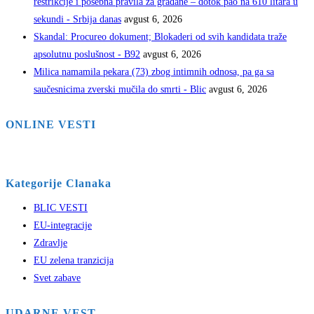
restrikcije i posebna pravila za građane – dotok pao na 610 litara u
sekundi - Srbija danas
avgust 6, 2026
Skandal: Procureo dokument; Blokaderi od svih kandidata traže
apsolutnu poslušnost - B92
avgust 6, 2026
Milica namamila pekara (73) zbog intimnih odnosa, pa ga sa
saučesnicima zverski mučila do smrti - Blic
avgust 6, 2026
ONLINE VESTI
Kategorije Clanaka
BLIC VESTI
EU-integracije
Zdravlje
EU zelena tranzicija
Svet zabave
UDARNE VEST