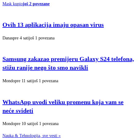
Mask kupio
još 2 povezane
Ovih 13 aplikacija imaju opasan virus
Danas
pre 4 sati
još 1 povezana
Samsung zakazao premijeru Galaxy S24 telefona,
stižu ranije nego što smo navikli
Mondo
pre 11 sati
još 1 povezana
WhatsApp uvodi veliku promenu koja vam se
neće svideti
Mondo
pre 10 sati
još 1 povezana
Nauka & Tehnologija, sve vesti
»