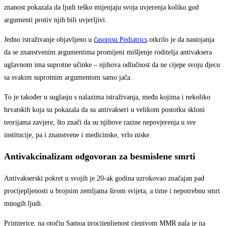
znanost pokazala da ljudi teško mijenjaju svoja uvjerenja koliko god
argumenti protiv njih bili uvjerljivi.
Jedno istraživanje objavljeno u
časopisu Pediatrics
otkrilo je da nastojanja
da se znanstvenim argumentima promijeni mišljenje roditelja antivaksera
uglavnom ima suprotne učinke – njihova odlučnost da ne cijepe svoju djecu
sa svakim suprotnim argumentom samo jača.
To je također u suglasju s nalazima istraživanja, među kojima i nekoliko
hrvatskih koja su pokazala da su antivakseri u velikom postotku skloni
teorijama zavjere, što znači da su njihove razine nepovjerenja u sve
institucije, pa i znanstvene i medicinske, vrlo niske.
Antivakcinalizam odgovoran za besmislene smrti
Antivakserski pokret u svojih je 20-ak godina uzrokovao značajan pad
procijepljenosti u brojnim zemljama širom svijeta, a time i nepotrebnu smrt
mnogih ljudi.
Primjerice, na otočju Samoa procijepljenost cjepivom MMR pala je na