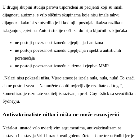
U drugoj skupini studija parova uspoređeni su pacijenti koji su imali
dijagnozu autizma, s vrlo sličnim skupinama koje nisu imale takvu
dijagnozu kako bi se utvrdilo je li kod njih postojala ikakva razlika u
izlaganju cjepivima. Autori studije došli su do triju ključnih zaključaka:
ne postoji povezanost između cijepljenja i autizma
ne postoji povezanost između cijepljenja i spektra autističnih
poremećaja
ne postoji povezanost između autizma i cjepiva MMR
„Nalazi nisu pokazali ništa. Vjerojatnost je ispala nula, nula, nula! To znači
da ne postoji veza… Ne možete dobiti uvjerljivije rezultate od toga“,
komentirao je rezultate voditelj istraživanja prof. Guy Eslick sa sveučilišta u
Sydneyju.
Antivakcinaliste nitko i ništa ne može razuvjeriti
Nažalost, unatoč vrlo uvjerljivim argumentima, antivakcinalizam se
nastavio i nastavlja širiti i uzrokovati goleme štete. To ne treba čuditi jer je