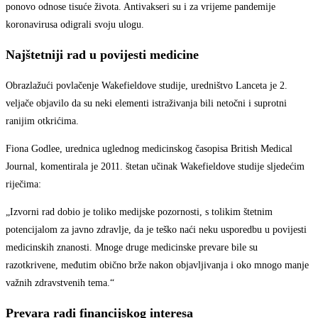
ponovo odnose tisuće života. Antivakseri su i za vrijeme pandemije
koronavirusa odigrali svoju ulogu.
Najštetniji rad u povijesti medicine
Obrazlažući povlačenje Wakefieldove studije, uredništvo Lanceta je 2.
veljače objavilo da su neki elementi istraživanja bili netočni i suprotni
ranijim otkrićima.
Fiona Godlee, urednica uglednog medicinskog časopisa British Medical
Journal, komentirala je 2011. štetan učinak Wakefieldove studije sljedećim
riječima:
„Izvorni rad dobio je toliko medijske pozornosti, s tolikim štetnim
potencijalom za javno zdravlje, da je teško naći neku usporedbu u povijesti
medicinskih znanosti. Mnoge druge medicinske prevare bile su
razotkrivene, međutim obično brže nakon objavljivanja i oko mnogo manje
važnih zdravstvenih tema.“
Prevara radi financijskog interesa