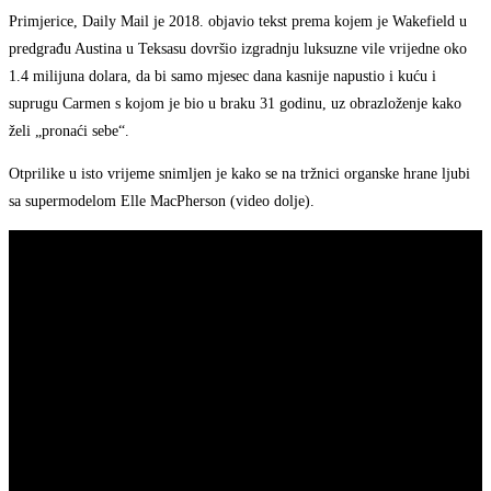
Primjerice, Daily Mail je 2018. objavio tekst prema kojem je Wakefield u
predgrađu Austina u Teksasu dovršio izgradnju luksuzne vile vrijedne oko
1.4 milijuna dolara, da bi samo mjesec dana kasnije napustio i kuću i
suprugu Carmen s kojom je bio u braku 31 godinu, uz obrazloženje kako
želi „pronaći sebe“.
Otprilike u isto vrijeme snimljen je kako se na tržnici organske hrane ljubi
sa supermodelom Elle MacPherson (video dolje).