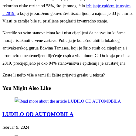
rekordno niske razine od 58%, što je omogućilo
izbijanje epidemije ospica
u 2019.
u kojoj je zaraženo gotovo šest tisuća ljudi, a najmanje 83 je umrlo.
Vlasti te zemlje bile su prisiljene proglasiti izvanredno stanje.
Naredile su svim stanovnicima koji nisu cijepljeni da na svojim kućama
moraju istaknuti crvene zastave. Policija je konačno uhitila lokalnog
antivakserskog gurua Edwina Tamasea, koji je širio strah od cijepljenja i
promovirao neutemeljeno liječenje ospica vitaminom C. Do kraja prosinca
2019. procijepljeno je oko 94% stanovništva i epidemija je zaustavljena.
Znate li nešto više o temi ili želite prijaviti grešku u tekstu?
You Might Also Like
LUDILO OD AUTOMOBILA
februar 9, 2024