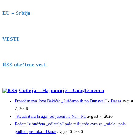
EU – Srbija
VESTI
RSS ukrštene vesti
Србија – Најновије – Google вести
Proročanstva Jove Bakića: „Jurićemo ih po Dunavu!“ - Danas
avgust
7, 2026
"Kvadratura kruga" od jeseni na N1 - N1
avgust 7, 2026
Radar: Iz budžeta „odletelo“ pola milijarde evra za „rafale“ pola
godine pre roka - Danas
avgust 6, 2026