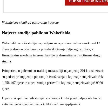
Wakefieldov cjenik za gostovanja i govore
Najveće studije pobile su Wakefielda
Wakefieldova loša studija napravljena na apsurdno malom uzorku od 12
djece podrobno odabrane za potrebe dobivanja željenog rezultata, s
financijskim sukobom interesa, kasnije je demantirana u stotinama drugih
studija.
Primjerice, u golemoj australskoj metastudiji objavljenoj 2014. analizirani
su podaci prikupljeni u pet ranijih istraživanja u kojima je sudjelovalo čak
1.256.407 djece te u pet “studija parova“ u kojima je sudjelovalo još 9920
djece.
U prvoj skupini velikih studija istraženo je koliki je udio djece obolio od
autizma među cijepljenima, a koliki među necijepljenima.