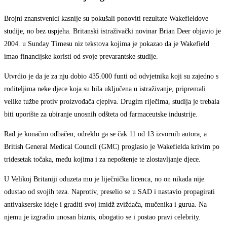
Brojni znanstvenici kasnije su pokušali ponoviti rezultate Wakefieldove
studije, no bez uspjeha. Britanski istraživački novinar Brian Deer objavio je
2004. u Sunday Timesu niz tekstova kojima je pokazao da je Wakefield
imao financijske koristi od svoje prevarantske studije.
Utvrdio je da je za nju dobio 435.000 funti od odvjetnika koji su zajedno s
roditeljima neke djece koja su bila uključena u istraživanje, pripremali
velike tužbe protiv proizvođača cjepiva. Drugim riječima, studija je trebala
biti uporište za ubiranje unosnih odšteta od farmaceutske industrije.
Rad je konačno odbačen, odreklo ga se čak 11 od 13 izvornih autora, a
British General Medical Council (GMC) proglasio je Wakefielda krivim po
tridesetak točaka, među kojima i za nepoštenje te zlostavljanje djece.
U Velikoj Britaniji oduzeta mu je liječnička licenca, no on nikada nije
odustao od svojih teza. Naprotiv, preselio se u SAD i nastavio propagirati
antivakserske ideje i graditi svoj imidž zviždača, mučenika i gurua. Na
njemu je izgradio unosan biznis, obogatio se i postao pravi celebrity.