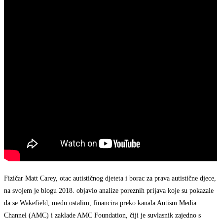
Fizičar Matt Carey, otac autističnog djeteta i borac za prava autistične djece,
na svojem je blogu 2018. objavio analize poreznih prijava koje su pokazale
da se Wakefield, među ostalim, financira preko kanala Autism Media
Channel (AMC) i zaklade AMC Foundation, čiji je suvlasnik zajedno s