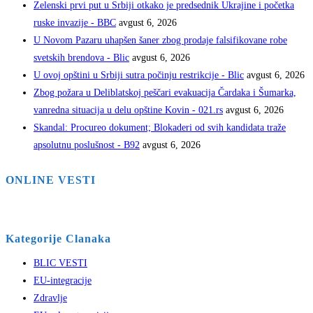
Zelenski prvi put u Srbiji otkako je predsednik Ukrajine i početka
ruske invazije - BBC
avgust 6, 2026
U Novom Pazaru uhapšen šaner zbog prodaje falsifikovane robe
svetskih brendova - Blic
avgust 6, 2026
U ovoj opštini u Srbiji sutra počinju restrikcije - Blic
avgust 6, 2026
Zbog požara u Deliblatskoj peščari evakuacija Čardaka i Šumarka,
vanredna situacija u delu opštine Kovin - 021.rs
avgust 6, 2026
Skandal: Procureo dokument; Blokaderi od svih kandidata traže
apsolutnu poslušnost - B92
avgust 6, 2026
ONLINE VESTI
Kategorije Clanaka
BLIC VESTI
EU-integracije
Zdravlje