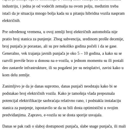
industriju, i jedna je od vodećih zemalja na ovom polju, međutim treba
istaći da je situacija mnogo bolja kada su u pitanju hibridna vozila naspram
električnih.
Pre određenog vremena, u ovoj zemlji broj električnih automobila nije
pratio broj stanica za punjenje. Zbog subvencija, sredinom prošle decenije,
broj punjača je porastao, ali su pre nekoliko godina počeli i da se gase.
Generalno, vek trajanja javnih punjača je oko 5 – 10 godina, a kako su se
razvili previše brzo u donosu na e-vozila, u jednom momentu su ili postali
deo zastarele infrastrukture, ili su pogašeni jer su neisplativi, zavisi kako u
kom delu zemlje.
Zanimljivo je da je danas suprotno, danas punjači neodstaju kako bi se
podstakao broj električnih vozila. Kako je tamošnja vlada prepoznala
potencijal elektrifikacije saobraćaja relativno rano, i podstakla instalaciju
stanica za punjenje, ispostavilo se da su bili dosta optimistični u svojim
predviđanjima. Zapravo, e-vozila su se dosta sporije usvajala.
Danas se pak radi o slaboj dostupnosti punjača, slabe snage punjača, ili mali