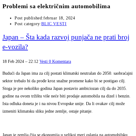
Problemi sa električnim automobilima
Post published:
februar 18, 2024
Post category:
BLIC VESTI
Japan – Šta kada razvoj punjača ne prati broj
e-vozila?
18 Feb 2024 – 22:12
Vesti
0 Komentara
Budući da Japan ima za cilj postati klimatski neutralan do 2050. saobraćajni
sektor trebalo bi da prođe kroz snažne promene kako bi se postigao cilj.
Stoga je pre nekoliko godina Japan postavio ambiciozan cilj da do 2035.
godine na ovom tržištu više neće biti prodaje automobila na dizel i benzin.
Ista odluka doneta je i na nivou Evropske unije. Da li ovakav cilj može
izmeniti klimatsku sliku jedne zemlje, ostaje pitanje.
Japan je zemlja čija se ekonomija u velikoj meri oslanja na automobilsku