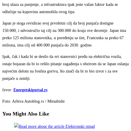
broj ulaza za punjenje, a infrastruktura ipak jeste važan faktor kada se
odlučuje na kupovinu automobila ovog tipa.
Japan je stoga revidirao svoj prvobitni cilj da broj punjača dostigne
150.000, i udvostručio taj cilj na 300.000 do kraja ove decenije. Japan ima
preko 125 miliona stanovnika, u poređenju sa tim, Francuska sa preko 67
miliona, ima cilj od 400.000 punjača do 2030. godine.
Ipak, čak i kada bi se desilo da svi stanovnici pređu na električna vozila,
ostaje bojazan da bi to rešilo pitanje zagađenja s obzirom da se Japan oslanja
najvećim delom na fosilna goriva, što znači da bi to bio izvor i za sve
punjače u zemlji.
Izvor:
Energetskiportal.rs
Foto: Arhiva Autoblog.rs / Mitsubishi
You Might Also Like