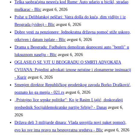
Teška saobraćajna nesreća kod Rume: Auto udario u bicikl, stradao
muškarac - Blic
avgust 6, 2026
Požar u Deliblatskoj peščari: Vatra došla do kuća, dim vidljiv i iz
Beograda (video) - Blic
avgust 6, 2026
Dobre vesti za penzionere: Jednokratna državna pomoć stiže uskoro,
otkriven i datum isplate - Blic
avgust 6, 2026
Drama u Beogradu: Fudbaleru demoliran skupoceni auto "bentli" u
luksuznom naselju - Blic
avgust 6, 2026
OGLASILO SE VJT U BEOGRADU O SMRTI ADVOKATA
CVIJANA: Pojedini advokati iznose neistine i zlonamerne insinuacij
- Kurir
avgust 6, 2026
Smenjen direktor Republičkog geodetskog zavoda Borko Drašković,
poznato ko ga menja - 021.rs
avgust 6, 2026
„Pristojno lice srpske politike“: Ko je Rasim Ljajić, doskorašnji
predsednik Socijaldemokratske partije Srbije? - Danas
avgust 6,
2026
Država deli 3 milijarde dinara: Vlada usvojila novi paket pomoći,
evo ko sve ima pravo na bespovratna sredstva - Blic
avgust 6, 2026