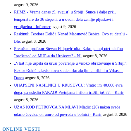
avgust 9, 2026
RHMZ - Vreme danas (9. avgust) u Srbiji: Sunce i dalje prži,
temperature do 36 stepeni, a u ovom delu zemlje pljuskovi i
grmljavina - Informer
avgust 9, 2026
Raskinuli Teodora Delić i Nenad Macanović Bebica: Ovo su detalji -
Blic
avgust 8, 2026
Pretučeni profesor Stevan Filipović pita: Kako je moj otet telefon
"prošetao" od MUP-a do Uroševca? - N1
avgust 8, 2026
„Vlast nije uspela da uruši poverenje u visoko obrazovanje u Srbiji“:
Rektor Đokić najavio novu studentsku akciju na tribini u Vrbasu -
Danas
avgust 8, 2026
UHAPŠENI NASILNICI U KRUŠEVCU: Vratio im 40.000 evra
duga, pa usledio PAKAO! Pretnjama i silom tražili još 77. - Kurir
avgust 8, 2026
UŽAS KOD PETROVCA NA MLAVI Mladić (26) nakon svađe
udario čoveka, on umro od povreda u bolnici - Kurir
avgust 8, 2026
ONLINE VESTI