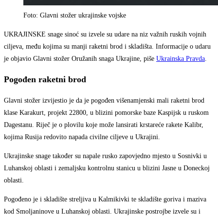
Foto: Glavni stožer ukrajinske vojske
UKRAJINSKE snage sinoć su izvele su udare na niz važnih ruskih vojnih
ciljeva, među kojima su manji raketni brod i skladišta. Informacije o udaru
je objavio Glavni stožer Oružanih snaga Ukrajine, piše
Ukrainska Pravda
.
Pogođen raketni brod
Glavni stožer izvijestio je da je pogođen višenamjenski mali raketni brod
klase Karakurt, projekt 22800, u blizini pomorske baze Kaspijsk u ruskom
Dagestanu. Riječ je o plovilu koje može lansirati krstareće rakete Kalibr,
kojima Rusija redovito napada civilne ciljeve u Ukrajini.
Ukrajinske snage također su napale rusko zapovjedno mjesto u Sosnivki u
Luhanskoj oblasti i zemaljsku kontrolnu stanicu u blizini Jasne u Doneckoj
oblasti.
Pogođeno je i skladište streljiva u Kalmikivki te skladište goriva i maziva
kod Smoljaninove u Luhanskoj oblasti. Ukrajinske postrojbe izvele su i