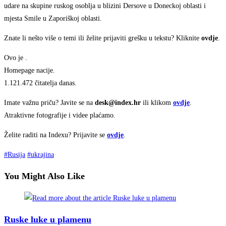
udare na skupine ruskog osoblja u blizini Dersove u Doneckoj oblasti i
mjesta Smile u Zaporiškoj oblasti.
Znate li nešto više o temi ili želite prijaviti grešku u tekstu? Kliknite
ovdje
.
Ovo je
.
Homepage nacije.
1.121.472
čitatelja danas.
Imate važnu priču? Javite se na
desk@index.hr
ili klikom
ovdje
.
Atraktivne fotografije i videe plaćamo.
Želite raditi na Indexu? Prijavite se
ovdje
.
#
Rusija
#
ukrajina
You Might Also Like
Ruske luke u plamenu