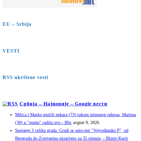
EU – Srbija
VESTI
RSS ukrštene vesti
Србија – Најновије – Google вести
Milica i Marko mučili pekara (73) tokom intimnog odnosa, Martina
(30) u "puntu" radila ovo - Blic
avgust 9, 2026
Spajanje 3 velika grada: Gradi se auto-put "Vojvođansko P", od
Beograda do Zrenjanina stizaćemo za 35 minuta, - Biznis Kurir