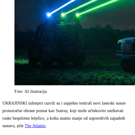
Foto: AI ilustracija
UKRAJINSKI inženjeri razvili su i uspješno testirali novi laserski sustav
protuzračne obrane poznat kao Sunray, koji može učinkovito uništavati
ruske bespilotne letjelice, a košta znatno manje od usporedivih zapadnih
sustava, piše
The Atlantic
.