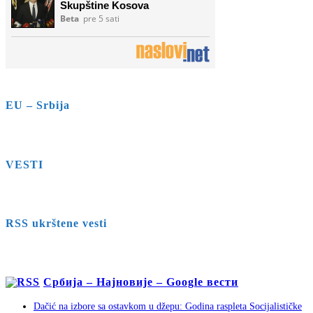
EU – Srbija
VESTI
RSS ukrštene vesti
Србија – Најновије – Google вести
Dačić na izbore sa ostavkom u džepu: Godina raspleta Socijalističke