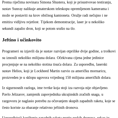
Prema riječima novinara Simona Shustera, koji je prisustvovao testiranju,
sustav Sunray nalikuje amaterskom teleskopu opremljenom kamerama i
može se postaviti na krov običnog kamioneta. Oružje radi nečujno i ne
emitira vidljivu svjetlost. Tijekom demonstracije, laser je u nekoliko
sekundi zapalio dron, koji se potom srušio na tlo.
Jeftino i učinkovito
Programeri su izjavili da je sustav razvijan otprilike dvije godine, a troškovi
su iznosili nekoliko milijuna dolara. Očekivana cijena jedne jedinice
procjenjuje se na nekoliko stotina tisuća dolara. Za usporedbu, laserski
sustav Helios, koji je Lockheed Martin razvio za američku mornaricu,
proizveden je u sklopu ugovora vrijednog 150 milijuna američkih dolara.
Iz sigurnosnih razloga, ime tvrtke koja stoji iza razvoja nije objavljeno.
Pavlo Jelizarov, zamjenik zapovjednika ukrajinskih zračnih snaga, u
razgovoru je naglasio potrebu za očuvanjem skupih zapadnih raketa, koje se
često koriste za obaranje relativno jeftinih dronova.
Uspoređujući korištenje zapadnih raketa protiv ruskih dronova, rekao je: