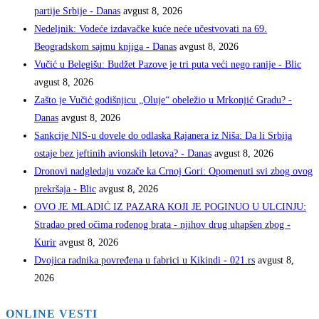
partije Srbije - Danas
avgust 8, 2026
Nedeljnik: Vodeće izdavačke kuće neće učestvovati na 69.
Beogradskom sajmu knjiga - Danas
avgust 8, 2026
Vučić u Belegišu: Budžet Pazove je tri puta veći nego ranije - Blic
avgust 8, 2026
Zašto je Vučić godišnjicu „Oluje“ obeležio u Mrkonjić Gradu? -
Danas
avgust 8, 2026
Sankcije NIS-u dovele do odlaska Rajanera iz Niša: Da li Srbija
ostaje bez jeftinih avionskih letova? - Danas
avgust 8, 2026
Dronovi nadgledaju vozače ka Crnoj Gori: Opomenuti svi zbog ovog
prekršaja - Blic
avgust 8, 2026
OVO JE MLADIĆ IZ PAZARA KOJI JE POGINUO U ULCINJU:
Stradao pred očima rođenog brata - njihov drug uhapšen zbog -
Kurir
avgust 8, 2026
Dvojica radnika povređena u fabrici u Kikindi - 021.rs
avgust 8,
2026
ONLINE VESTI