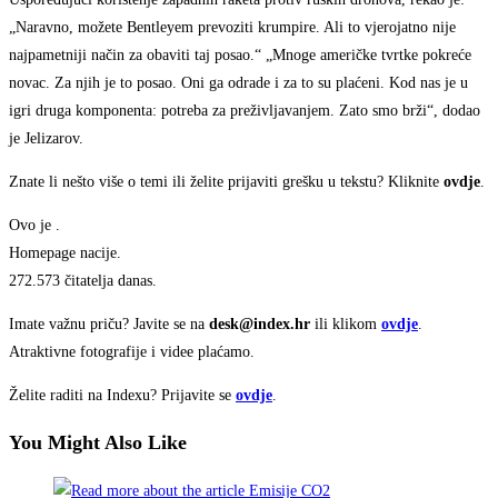
„Naravno, možete Bentleyem prevoziti krumpire. Ali to vjerojatno nije
najpametniji način za obaviti taj posao.“ „Mnoge američke tvrtke pokreće
novac. Za njih je to posao. Oni ga odrade i za to su plaćeni. Kod nas je u
igri druga komponenta: potreba za preživljavanjem. Zato smo brži“, dodao
je Jelizarov.
Znate li nešto više o temi ili želite prijaviti grešku u tekstu? Kliknite
ovdje
.
Ovo je
.
Homepage nacije.
272.573
čitatelja danas.
Imate važnu priču? Javite se na
desk@index.hr
ili klikom
ovdje
.
Atraktivne fotografije i videe plaćamo.
Želite raditi na Indexu? Prijavite se
ovdje
.
You Might Also Like