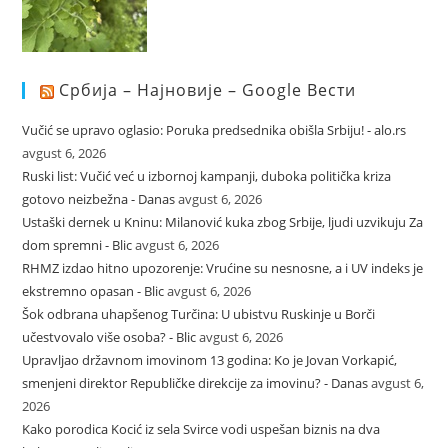
Србија – Најновије – Google Вести
Vučić se upravo oglasio: Poruka predsednika obišla Srbiju! - alo.rs
avgust 6, 2026
Ruski list: Vučić već u izbornoj kampanji, duboka politička kriza
gotovo neizbežna - Danas
avgust 6, 2026
Ustaški dernek u Kninu: Milanović kuka zbog Srbije, ljudi uzvikuju Za
dom spremni - Blic
avgust 6, 2026
RHMZ izdao hitno upozorenje: Vrućine su nesnosne, a i UV indeks je
ekstremno opasan - Blic
avgust 6, 2026
Šok odbrana uhapšenog Turčina: U ubistvu Ruskinje u Borči
učestvovalo više osoba? - Blic
avgust 6, 2026
Upravljao državnom imovinom 13 godina: Ko je Jovan Vorkapić,
smenjeni direktor Republičke direkcije za imovinu? - Danas
avgust 6,
2026
Kako porodica Kocić iz sela Svirce vodi uspešan biznis na dva