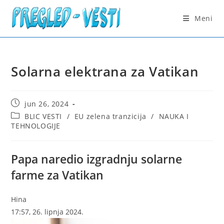
Skip
to
Meni
content
Solarna elektrana za Vatikan
Post
jun 26, 2024
published:
Post
BLIC VESTI
/
EU zelena tranzicija
/
NAUKA I
category:
TEHNOLOGIJE
Papa naredio izgradnju solarne
farme za Vatikan
Hina
17:57, 26. lipnja 2024.