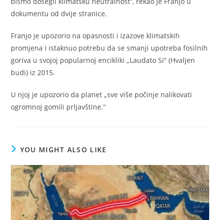
bismo dosegli klimatsku neutralnost“, rekao je Franjo u
dokumentu od dvije stranice.
Franjo je upozorio na opasnosti i izazove klimatskih
promjena i istaknuo potrebu da se smanji upotreba fosilnih
goriva u svojoj popularnoj encikliki „Laudato Si“ (Hvaljen
budi) iz 2015.
U njoj je upozorio da planet „sve više počinje nalikovati
ogromnoj gomili prljavštine.“
YOU MIGHT ALSO LIKE