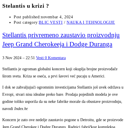
Stelantis u krizi ?
Post published:
novembar 4, 2024
Post category:
BLIC VESTI
/
NAUKA I TEHNOLOGIJE
Stellantis privremeno zaustavio proizvodnju
Jeep Grand Cherokeeja i Dodge Duranga
3 Nov 2024 – 22:51
Vesti
0 Komentara
Stellantis je ogroman globalni koncern koji okuplja brojne proizvođače
širom sveta. Kriza se oseća, a prvi šavovi već pucaju u Americi.
I dok se zahvaljujući ogromnim investicijama Stellantis još uvek održava u
Evropi, stvari nisu idealne preko bare. Prodaja pojedinih modela je ove
godine toliko usporila da su neke fabrike morale da obustave proizvodnju,
navodi
Index.hr.
Koncern je zato ove nedelje zaustavio pogone u Detroitu, gde se proizvode
Jeep Grand Cherokee i Dodge Durango. Radnici fabričkog kompleksa