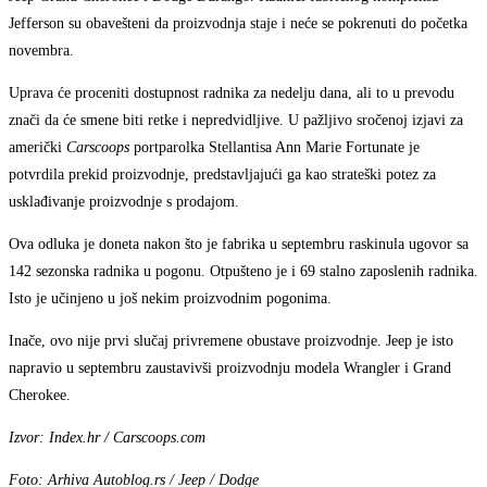
Jefferson su obavešteni da proizvodnja staje i neće se pokrenuti do početka
novembra.
Uprava će proceniti dostupnost radnika za nedelju dana, ali to u prevodu
znači da će smene biti retke i nepredvidljive. U pažljivo sročenoj izjavi za
američki
Carscoops
portparolka Stellantisa Ann Marie Fortunate je
potvrdila prekid proizvodnje, predstavljajući ga kao strateški potez za
usklađivanje proizvodnje s prodajom.
Ova odluka je doneta nakon što je fabrika u septembru raskinula ugovor sa
142 sezonska radnika u pogonu. Otpušteno je i 69 stalno zaposlenih radnika.
Isto je učinjeno u još nekim proizvodnim pogonima.
Inače, ovo nije prvi slučaj privremene obustave proizvodnje. Jeep je isto
napravio u septembru zaustavivši proizvodnju modela Wrangler i Grand
Cherokee.
Izvor: Index.hr / Carscoops.com
Foto: Arhiva Autoblog.rs / Jeep / Dodge