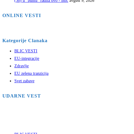
(30) u "puntu" radila ovo - Blic
avgust 9, 2026
ONLINE VESTI
Kategorije Clanaka
BLIC VESTI
EU-integracije
Zdravlje
EU zelena tranzicija
Svet zabave
UDARNE VEST