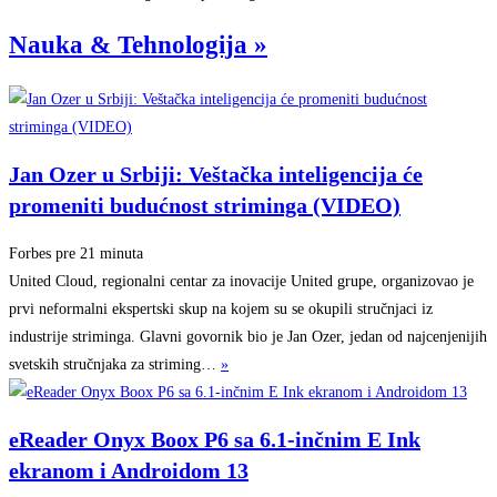
Nauka & Tehnologija
»
Jan Ozer u Srbiji: Veštačka inteligencija će
promeniti budućnost striminga (VIDEO)
Forbes
pre 21 minuta
United Cloud, regionalni centar za inovacije United grupe, organizovao je
prvi neformalni ekspertski skup na kojem su se okupili stručnjaci iz
industrije striminga. Glavni govornik bio je Jan Ozer, jedan od najcenjenijih
svetskih stručnjaka za striming…
»
eReader Onyx Boox P6 sa 6.1-inčnim E Ink
ekranom i Androidom 13