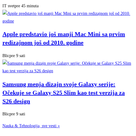
IT svet
pre 45 minuta
Apple predstavio još manji Mac Mini sa prvim
redizajnom još od 2010. godine
Blic
pre 9 sati
Samsung menja dizajn svoje Galaxy serije:
Očekuje se Galaxy S25 Slim kao test verzija za
S26 design
Blic
pre 9 sati
Nauka & Tehnologija, sve vesti
»