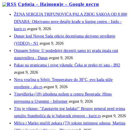
Србија – Најновије – Google вести
ŽENA SERGEJA TRIFUNOVIĆA PALA ZBOG SAKOA OD 8.000
DINARA: Otkrivamo nove detalje krađe u šoping centru - Isido -
kurir.rs
avgust 9, 2026
Dunav kod Novog Sada otkrio decenijama skriveno utvrđenje
(VIDEO) - N1
avgust 9, 2026
Osipanje Srbije: U poslednjoj deceniji samo tri grada imala rast
stanovništva - Danas
avgust 9, 2026
Pakao na granicama i ovog vikenda: Čeka se preko tri sata - B92
avgust 9, 2026
Nova vrućina u Srbiji: Temperature do 38°C, evo kada stiže
osveženje - alo.rs
avgust 9, 2026
Tinejdžerka (18) izbodena nožem u centru Beograda: Hitno
prevezena u Urgentni - Informer
avgust 9, 2026
Tito je viknuo: "Zaustavite tog ludaka!" Brozov general pred svima
optužio Stambolića da je ljubavnik njegove - kurir.rs
avgust 9, 2026
Milica i Marko mučili pekara (73) tokom intimnog odnosa, Martina