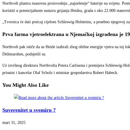
Northvolt planira masovnu proizvodnju „najzelenije“ baterije na svijetu. Postr
koristiti u potencijalnom sustavu grijanja Heidea, grada s oko 22.000 stanovni
„Tvornica će dati poticaj cijelom Schleswig-Holsteinu, a posebno njegovoj z
Prva farma vjetroelektrana u Njemačkoj izgrađena je 19
Northvolt pak ističe da su Heide izabrali zbog obilne energije vjetra na toj 
Dithmarshen, podsjetili su.
Uz izvršnog direktora Northvolta Petera Carlssona i premijera Schleswig-Hols
prisutni i kancelar Olaf Scholz i ministar gospodarstva Robert Habeck.
You Might Also Like
Suverenitet u svemiru ?
mart 31, 2025