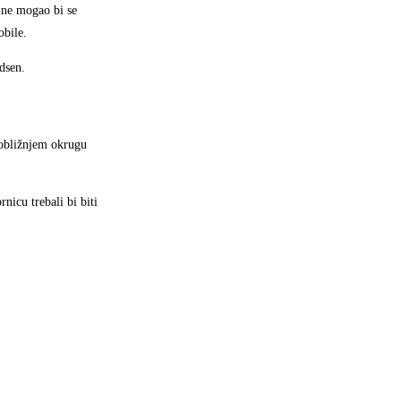
line mogao bi se
obile.
dsen.
u obližnjem okrugu
icu trebali bi biti