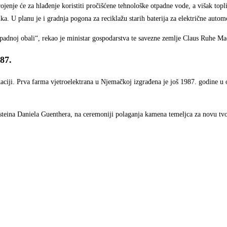
ojenje će za hlađenje koristiti pročišćene tehnološke otpadne vode, a višak top
ka. U planu je i gradnja pogona za reciklažu starih baterija za električne autom
apadnoj obali“, rekao je ministar gospodarstva te savezne zemlje Claus Ruhe Ma
87.
lokaciji. Prva farma vjetroelektrana u Njemačkoj izgrađena je još 1987. godine 
teina Daniela Guenthera, na ceremoniji polaganja kamena temeljca za novu tvorn