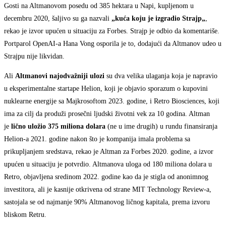
Gosti na Altmanovom posedu od 385 hektara u Napi, kupljenom u
decembru 2020, šaljivo su ga nazvali
„kuća koju je izgradio Str
ajp
„
,
rekao je izvor upućen u situaciju za Forbes. Strajp je odbio da komentariše.
Portparol OpenAI-a Hana Vong osporila je to, dodajući da Altmanov udeo u
Strajpu nije likvidan.
Ali
Altmanovi najodvažniji ulozi
su dva velika ulaganja koja je napravio
u eksperimentalne startape Helion, koji je objavio sporazum o kupovini
nuklearne energije sa Majkrosoftom 2023. godine, i Retro Biosciences, koji
ima za cilj da produži prosečni ljudski životni vek za 10 godina. Altman
je
lično uložio 375 miliona dolara
(ne u ime drugih) u rundu finansiranja
Helion-a 2021. godine nakon što je kompanija imala problema sa
prikupljanjem sredstava, rekao je Altman za Forbes 2020. godine, a izvor
upućen u situaciju je potvrdio. Altmanova uloga od 180 miliona dolara u
Retro, objavljena sredinom 2022. godine kao da je stigla od anonimnog
investitora, ali je kasnije otkrivena od strane MIT Technology Review-a,
sastojala se od najmanje 90% Altmanovog ličnog kapitala, prema izvoru
bliskom Retru.