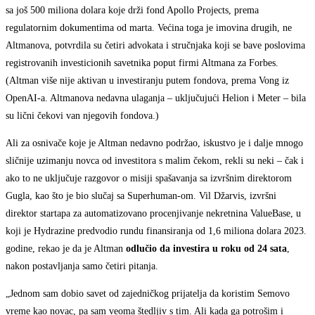
sa još 500 miliona dolara koje drži fond Apollo Projects, prema
regulatornim dokumentima od marta. Većina toga je imovina drugih, ne
Altmanova, potvrdila su četiri advokata i stručnjaka koji se bave poslovima
registrovanih investicionih savetnika poput firmi Altmana za Forbes.
(Altman više nije aktivan u investiranju putem fondova, prema Vong iz
OpenAI-a. Altmanova nedavna ulaganja – uključujući Helion i Meter – bila
su lični čekovi van njegovih fondova.)
Ali za osnivače koje je Altman nedavno podržao, iskustvo je i dalje mnogo
sličnije uzimanju novca od investitora s malim čekom, rekli su neki – čak i
ako to ne uključuje razgovor o misiji spašavanja sa izvršnim direktorom
Gugla, kao što je bio slučaj sa Superhuman-om. Vil Džarvis, izvršni
direktor startapa za automatizovano procenjivanje nekretnina ValueBase, u
koji je Hydrazine predvodio rundu finansiranja od 1,6 miliona dolara 2023.
godine, rekao je da je Altman
odlučio da investira u roku od 24 sata
,
nakon postavljanja samo četiri pitanja.
„Jednom sam dobio savet od zajedničkog prijatelja da koristim Semovo
vreme kao novac, pa sam veoma štedljiv s tim. Ali kada ga potrošim i