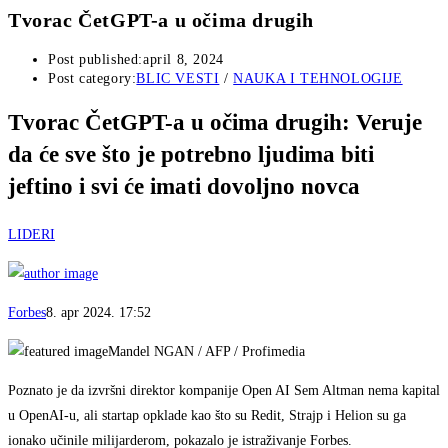
Tvorac ČetGPT-a u očima drugih
Post published:
april 8, 2024
Post category:
BLIC VESTI
/
NAUKA I TEHNOLOGIJE
Tvorac ČetGPT-a u očima drugih: Veruje
da će sve što je potrebno ljudima biti
jeftino i svi će imati dovoljno novca
LIDERI
Forbes
8. apr 2024. 17:52
Mandel NGAN / AFP / Profimedia
Poznato je da izvršni direktor kompanije Open AI Sem Altman nema kapital
u OpenAI-u, ali startap opklade kao što su Redit, Strajp i Helion su ga
ionako učinile milijarderom, pokazalo je istraživanje Forbes.