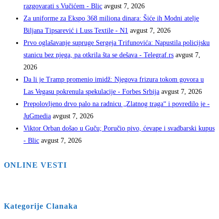
razgovarati s Vučićem - Blic
avgust 7, 2026
Za uniforme za Ekspo 368 miliona dinara: Šiće ih Modni atelje
Biljana Tipsarević i Luss Textile - N1
avgust 7, 2026
Prvo oglašavanje supruge Sergeja Trifunovića: Napustila policijsku
stanicu bez njega, pa otkrila šta se dešava - Telegraf.rs
avgust 7,
2026
Da li je Tramp promenio imidž: Njegova frizura tokom govora u
Las Vegasu pokrenula spekulacije - Forbes Srbija
avgust 7, 2026
Prepolovljeno drvo palo na radnicu „Zlatnog traga“ i povredilo je -
JuGmedia
avgust 7, 2026
Viktor Orban došao u Guču; Poručio pivo, ćevape i svadbarski kupus
- Blic
avgust 7, 2026
ONLINE VESTI
Kategorije Clanaka