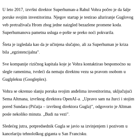
U leto 2017, izvršni direktor Superhuman-a Rahul Vohra počeo je da šalje
poruke svojim investitorima. Njegov startap je testirao ažuriranje Guglovog
veb pretraživača Hrom zbog jedne naizgled bezazlene promene koda.
Superhumanova pametna usluga e-pošte se preko noći pokvarila.
Šteta je izgledala kao da je učinjena slučajno, ali za Superhuman je kriza
bila „egzistencijalna“.
Sve kompanije rizičnog kapitala koje je Vohra kontaktirao bespomoćno su
slegle ramenima, tvrdeći da nemaju direktnu vezu sa pravom osobom u
Guglpleksu (Googleplex).
Vohra se okrenuo slanju poruka svojim anđelima investitorima, uključujući
Sema Altmana, izvršnog direktora OpenAI-a. „Upravo sam na žurci i stojim
pored Sundara (Pičaija – izvršnog direktora Gugla)“, odgovorio je Altman
posle nekoliko minuta. „Budi na vezi“.
Sledećeg jutra, potpredsednik Gugla se javio sa izvinjenjem i pozivom u
kancelariju tehnološkog giganta u San Francisku.