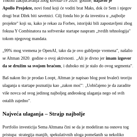
Tokom zaključavanja zbog kovida-19 2020. godine,
najavio je
Apollo
P
rojekte,
novi fond koji će voditi brat Maks, dok će Sem i njegov
drugi brat Džek biti savetnici. Cilj fonda bio je da investira u „najbolje
projekte“ koji su, kako je rekao za Forbes, istorijski bili zapostavljeni zbog
fokusa Y Combinatora na softverske startape naspram „tvrdih tehnologija“
tokom njegovog mandata.
„99% mog vremena je OpenAI, tako da je ovo gubljenje vremena“, našalio
se Altman 2020. godine o ovoj aktivnosti. „Ali je divno jer
imam izgovor
da se družim sa svoj
o
m braćom
, i duboko mi je stalo do ovog segmenta“.
Baš nakon što je prodao Loopt, Altman je napisao blog post hvaleći teoriju
ulaganja u startape poznatiju kao „zakon moć“: „Uobičajeno je da zaradite
više novca od svog jedinog najboljeg anđeoskog ulaganja nego od svih
ostalih zajedno“.
Najveća ulaganja – Strajp najbolje
Portfolio investicija Sema Altmana čini se da je modeliran na osnovu tog
pristupa: strategija manjih, spekulativnih uloga pomešanih sa nekoliko