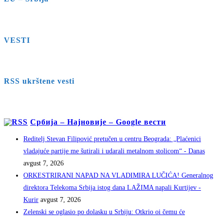
VESTI
RSS ukrštene vesti
Србија – Најновије – Google вести
Reditelj Stevan Filipović pretučen u centru Beograda: „Plaćenici
vladajuće partije me šutirali i udarali metalnom stolicom“ - Danas
avgust 7, 2026
ORKESTRIRANI NAPAD NA VLADIMIRA LUČIĆA! Generalnog
direktora Telekoma Srbija istog dana LAŽIMA napali Kurtijev -
Kurir
avgust 7, 2026
Zelenski se oglasio po dolasku u Srbiju: Otkrio oi čemu će