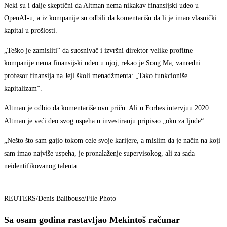
Neki su i dalje skeptični da Altman nema nikakav finansijski udeo u
OpenAI-u, a iz kompanije su odbili da komentarišu da li je imao vlasnički
kapital u prošlosti.
„Teško je zamisliti“ da suosnivač i izvršni direktor velike profitne
kompanije nema finansijski udeo u njoj, rekao je Song Ma, vanredni
profesor finansija na Jejl školi menadžmenta: „Tako funkcioniše
kapitalizam”.
Altman je odbio da komentariše ovu priču. Ali u Forbes intervjuu 2020.
Altman je veći deo svog uspeha u investiranju pripisao „oku za ljude“.
„Nešto što sam gajio tokom cele svoje karijere, a mislim da je način na koji
sam imao najviše uspeha, je pronalaženje supervisokog, ali za sada
neidentifikovanog talenta.
REUTERS/Denis Balibouse/File Photo
Sa osam godina rastavljao Mekintoš računar