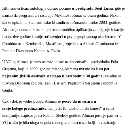
Altmanova lična mitologija obično počinje
u predgrađu Sent Luisa
, gde je
naučio da programira i rastavlja Mekintoš računar sa osam godina. Nakon
što se upisao na Stenford kako bi studirao računarske nauke 2003. godine,
Altman je odustao kako bi pokrenuo mobilnu aplikaciju za deljenje lokacije
Loopt dve godine kasnije, učestvujući u prvoj grupi startap akceleratora Y
Combinator u Kembridžu, Masačusets, zajedno sa Aleksis Ohanianom iz
Redita i Džastinom Kanom iz Tviča.
U YC-u, Altman je brzo ostavio utisak na koosnivača i predsednika Pola
Grejema, koji je 2009. godine mladog Altmana uvrstio na listu
pet
najzanimljivijih osnivača start
a
pa
u
prethodnih 30 godina
, zajedno sa
Stivom Džobsom iz Epla, kao i Larijem Pejdžom i Sergejem Brinom iz
Gugla.
Čak i dok je vodio Loopt, Altman je
počeo da investira u
svoj
e
kolege
preduzetnike
. On je 2010. uložio „male iznose“ u četiri
kompanije, napisao je na Reditu. Sledeće godine, Altman postaje partner u
YC-u, što je bila uloga sa pola radnog vremena u selekciji, investiranju i