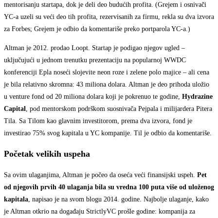
mentorisanju startapa, dok je deli deo budućih profita. (Grejem i osnivači
YC-a uzeli su veći deo tih profita, rezervisanih za firmu, rekla su dva izvora
za Forbes; Grejem je odbio da komentariše preko portparola YC-a.)
Altman je 2012. prodao Loopt. Startap je podigao njegov ugled –
uključujući u jednom trenutku prezentaciju na popularnoj WWDC
konferenciji Epla noseći slojevite neon roze i zelene polo majice – ali cena
je bila relativno skromna: 43 miliona dolara. Altman je deo prihoda uložio
u venture fond od 20 miliona dolara koji je pokrenuo te godine,
Hydrazine
Capital
, pod mentorskom podrškom suosnivača Pejpala i milijardera Pitera
Tila. Sa Tilom kao glavnim investitorom, prema dva izvora, fond je
investirao 75% svog kapitala u YC kompanije. Til je odbio da komentariše.
Početak velikih uspeha
Sa ovim ulaganjima, Altman je počeo da oseća veći finansijski uspeh.
Pet
od njegovih prvih 40 ulaganja bila su vredna 100 puta više od uloženog
kapitala
, napisao je na svom blogu 2014. godine. Najbolje ulaganje, kako
je Altman otkrio na događaju StrictlyVC prošle godine: kompanija za