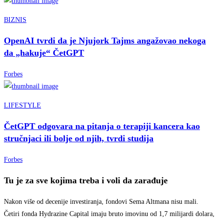
BIZNIS
OpenAI tvrdi da je Njujork Tajms angažovao nekoga
da „hakuje“ ČetGPT
Forbes
LIFESTYLE
ČetGPT odgovara na pitanja o terapiji kancera kao
stručnjaci ili bolje od njih, tvrdi studija
Forbes
Tu je za sve kojima treba i voli da zarađuje
Nakon više od decenije investiranja, fondovi Sema Altmana nisu mali.
Četiri fonda Hydrazine Capital imaju bruto imovinu od 1,7 milijardi dolara,