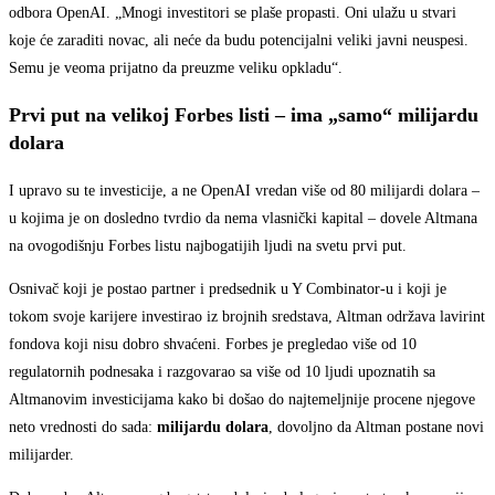
odbora OpenAI. „Mnogi investitori se plaše propasti. Oni ulažu u stvari
koje će zaraditi novac, ali neće da budu potencijalni veliki javni neuspesi.
Semu je veoma prijatno da preuzme veliku opkladu“.
Prvi put na velikoj Forbes listi – ima „samo“ milijardu
dolara
I upravo su te investicije, a ne OpenAI vredan više od 80 milijardi dolara –
u kojima je on dosledno tvrdio da nema vlasnički kapital – dovele Altmana
na ovogodišnju Forbes listu najbogatijih ljudi na svetu prvi put.
Osnivač koji je postao partner i predsednik u Y Combinator-u i koji je
tokom svoje karijere investirao iz brojnih sredstava, Altman održava lavirint
fondova koji nisu dobro shvaćeni. Forbes je pregledao više od 10
regulatornih podnesaka i razgovarao sa više od 10 ljudi upoznatih sa
Altmanovim investicijama kako bi došao do najtemeljnije procene njegove
neto vrednosti do sada:
milijardu dolara
, dovoljno da Altman postane novi
milijarder.