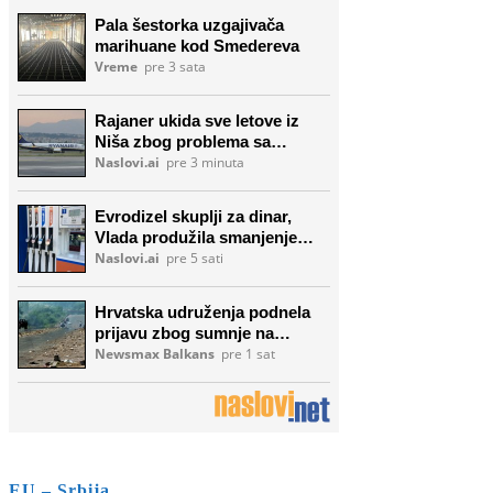
EU – Srbija