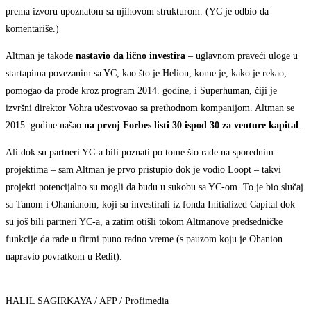
prema izvoru upoznatom sa njihovom strukturom. (YC je odbio da
komentariše.)
Altman je takođe
nastavio da lično investira
– uglavnom praveći uloge u
startapima povezanim sa YC, kao što je Helion, kome je, kako je rekao,
pomogao da prođe kroz program 2014. godine, i Superhuman, čiji je
izvršni direktor Vohra učestvovao sa prethodnom kompanijom. Altman se
2015. godine našao
na prvoj
Forbes
listi 30 ispod 30 za venture kapital
.
Ali dok su partneri YC-a bili poznati po tome što rade na sporednim
projektima – sam Altman je prvo pristupio dok je vodio Loopt – takvi
projekti potencijalno su mogli da budu u sukobu sa YC-om. To je bio slučaj
sa Tanom i Ohanianom, koji su investirali iz fonda Initialized Capital dok
su još bili partneri YC-a, a zatim otišli tokom Altmanove predsedničke
funkcije da rade u firmi puno radno vreme (s pauzom koju je Ohanion
napravio povratkom u Redit).
HALIL SAGIRKAYA / AFP / Profimedia