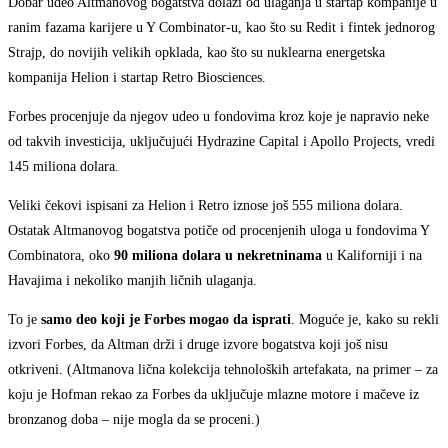
Dobar udeo Altmanovog bogatstva dolazi od ulaganja u startap kompanije u
ranim fazama karijere u Y Combinator-u, kao što su Redit i fintek jednorog
Strajp, do novijih velikih opklada, kao što su nuklearna energetska
kompanija Helion i startap Retro Biosciences.
Forbes procenjuje da njegov udeo u fondovima kroz koje je napravio neke
od takvih investicija, uključujući Hydrazine Capital i Apollo Projects, vredi
145 miliona dolara.
Veliki čekovi ispisani za Helion i Retro iznose još 555 miliona dolara.
Ostatak Altmanovog bogatstva potiče od procenjenih uloga u fondovima Y
Combinatora, oko
90 miliona dolara
u
nekretnina
ma
u Kaliforniji i na
Havajima i nekoliko manjih ličnih ulaganja.
To je
samo deo koji je Forbes mogao da isprati
. Moguće je, kako su rekli
izvori Forbes, da Altman drži i druge izvore bogatstva koji još nisu
otkriveni. (Altmanova lična kolekcija tehnoloških artefakata, na primer – za
koju je Hofman rekao za Forbes da uključuje mlazne motore i mačeve iz
bronzanog doba – nije mogla da se proceni.)