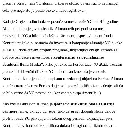
plaćanja Strajp, rani YC alumni u koji je uložio putem ručno napisanog
čeka pre nego što je posao bio zvanično registrovan.
Kada je Grejem odlučio da se povuče sa mesta vođe YC-a 2014. godine,
Altman je bio njegov naslednik. Altmanovih pet godina na mestu
predsednika YC-a bilo je obeleženo širenjem, uspostavljanjem fonda
Kontinuitet kako bi nastavio da investira u kompanije alumnije YC-a kako
su rasle, i dodavanjem brojnih programa, uključujući onlajn kurseve za
buduće osnivače i investitore, i
konferenciju za pronalaženje
„budućih
I
lona M
a
ska“
, kako je rekao za Forbes tada. (U 2023, trenutni
predsednik i izvršni direktor YC-a Geri Tan iznenada je zatvorio
Kontinuitet, kako je detaljno opisano u nedavnoj objavi na Forbes. Altman
je u februaru rekao za Forbes da je ovaj potez bio lično iznenađenje, ali da
je bilo važno da YC nastavi da „konstantno eksperimentiše“.)
Kao izvršni direktor, Altman je
ujednačio
strukturu plata za starije
partnere
firme, uključujući sebe, tako da su svi dobijali slične delove
profita fonda YC prikupljenih tokom ovog perioda, uključujući prvi
Kontinuitetov fond od 700 miliona dolara i drugi od milijardu dolara,