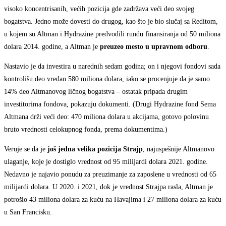
visoko koncentrisanih, većih pozicija gde zadržava veći deo svojeg
bogatstva. Jedno može dovesti do drugog, kao što je bio slučaj sa Reditom,
u kojem su Altman i Hydrazine predvodili rundu finansiranja od 50 miliona
dolara 2014. godine, a Altman je
preuzeo mesto u upravnom odboru
.
Nastavio je da investira u narednih sedam godina; on i njegovi fondovi sada
kontrolišu deo vredan 580 miliona dolara, iako se procenjuje da je samo
14% deo Altmanovog ličnog bogatstva – ostatak pripada drugim
investitorima fondova, pokazuju dokumenti. (Drugi Hydrazine fond Sema
Altmana drži veći deo: 470 miliona dolara u akcijama, gotovo polovinu
bruto vrednosti celokupnog fonda, prema dokumentima.)
Veruje se da je
još jedna velika pozicija Str
ajp
, najuspešnije Altmanovo
ulaganje, koje je dostiglo vrednost od 95 milijardi dolara 2021. godine.
Nedavno je najavio ponudu za preuzimanje za zaposlene u vrednosti od 65
milijardi dolara. U 2020. i 2021, dok je vrednost Strajpa rasla, Altman je
potrošio 43 miliona dolara za kuću na Havajima i 27 miliona dolara za kuću
u San Francisku.