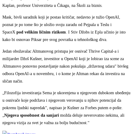
Kaplan, profesor Univerziteta u Čikagu, na Školi za biznis.
Mask, bivši saradnik koji je postao kritičar, nedavno je tužio OpenAI,
poznat je po tome što je uložio svoju zaradu od Pejpala u Teslu i
SpaceX
pod velikim ličnim rizikom
. I Stiv Džobs iz Epla učinio je isto
kako bi osnovao Piksar pre svog povratka u tehnološkog diva.
Jedan obožavalac Altmanovog pristupa jer osnivač Thrive Capital-a i
milijarder Džoš Kušner, investitor u OpenAI koji je lobirao iza scene za
Altmanovo ponovno postavljanje nakon pokušaja „državnog udara“ bivšeg
odbora OpenAI-a u novembru, i o kome je Altman rekao da investira na
sličan način.
„Filozofija investiranja Sema je ukorenjena u njegovom dubokom ubeđenju
u osnivače koje podržava i njegovom verovanju u njihov potencijal da
pokrenu ljudski napredak“, napisao je Kušner za Forbes putem e-pošte.
„
Njegova sposobnost da sanjari
možda deluje neverovatno nekima, ali
njegova vizija za svet je važna za bolju budućnost.“