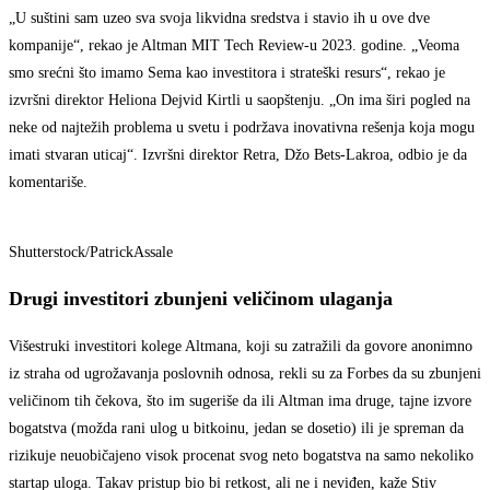
„U suštini sam uzeo sva svoja likvidna sredstva i stavio ih u ove dve
kompanije“, rekao je Altman MIT Tech Review-u 2023. godine. „Veoma
smo srećni što imamo Sema kao investitora i strateški resurs“, rekao je
izvršni direktor Heliona Dejvid Kirtli u saopštenju. „On ima širi pogled na
neke od najtežih problema u svetu i podržava inovativna rešenja koja mogu
imati stvaran uticaj“. Izvršni direktor Retra, Džo Bets-Lakroa, odbio je da
komentariše.
Shutterstock/PatrickAssale
Drugi investitori zbunjeni veličinom ulaganja
Višestruki investitori kolege Altmana, koji su zatražili da govore anonimno
iz straha od ugrožavanja poslovnih odnosa, rekli su za Forbes da su zbunjeni
veličinom tih čekova, što im sugeriše da ili Altman ima druge, tajne izvore
bogatstva (možda rani ulog u bitkoinu, jedan se dosetio) ili je spreman da
rizikuje neuobičajeno visok procenat svog neto bogatstva na samo nekoliko
startap uloga. Takav pristup bio bi retkost, ali ne i neviđen, kaže Stiv