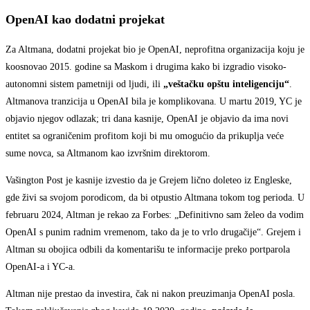
OpenAI kao dodatni projekat
Za Altmana, dodatni projekat bio je OpenAI, neprofitna organizacija koju je
koosnovao 2015. godine sa Maskom i drugima kako bi izgradio visoko-
autonomni sistem pametniji od ljudi, ili
„veštačku opštu inteligenciju“
.
Altmanova tranzicija u OpenAI bila je komplikovana. U martu 2019, YC je
objavio njegov odlazak; tri dana kasnije, OpenAI je objavio da ima novi
entitet sa ograničenim profitom koji bi mu omogućio da prikuplja veće
sume novca, sa Altmanom kao izvršnim direktorom.
Vašington Post je kasnije izvestio da je Grejem lično doleteo iz Engleske,
gde živi sa svojom porodicom, da bi otpustio Altmana tokom tog perioda. U
februaru 2024, Altman je rekao za Forbes: „Definitivno sam želeo da vodim
OpenAI s punim radnim vremenom, tako da je to vrlo drugačije“. Grejem i
Altman su obojica odbili da komentarišu te informacije preko portparola
OpenAI-a i YC-a.
Altman nije prestao da investira, čak ni nakon preuzimanja OpenAI posla.