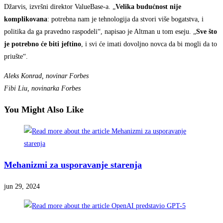
Džarvis, izvršni direktor ValueBase-a. „
Velika budućnost nije
komplikovana
: potrebna nam je tehnologija da stvori više bogatstva, i
politika da ga pravedno raspodeli“, napisao je Altman u tom eseju. „
Sve što
je potrebno će biti jeftino
, i svi će imati dovoljno novca da bi mogli da to
priušte“.
Aleks Konrad, novinar Forbes
Fibi Liu, novinarka Forbes
You Might Also Like
Mehanizmi za usporavanje starenja
jun 29, 2024