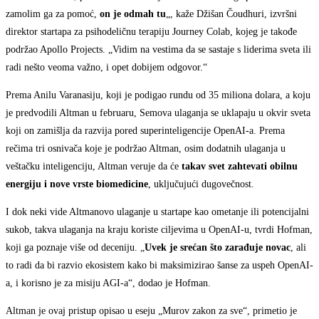
zamolim ga za pomoć,
on je odmah tu
„, kaže Džišan Čoudhuri, izvršni
direktor startapa za psihodeličnu terapiju Journey Colab, kojeg je takođe
podržao Apollo Projects. „Vidim na vestima da se sastaje s liderima sveta ili
radi nešto veoma važno, i opet dobijem odgovor.“
Prema Anilu Varanasiju, koji je podigao rundu od 35 miliona dolara, a koju
je predvodili Altman u februaru, Semova ulaganja se uklapaju u okvir sveta
koji on zamišlja da razvija pored superinteligencije OpenAI-a. Prema
rečima tri osnivača koje je podržao Altman, osim dodatnih ulaganja u
veštačku inteligenciju, Altman veruje da će
takav svet zahtevati obilnu
energiju i nove vrste biomedicine
, uključujući dugovečnost.
I dok neki vide Altmanovo ulaganje u startape kao ometanje ili potencijalni
sukob, takva ulaganja na kraju koriste ciljevima u OpenAI-u, tvrdi Hofman,
koji ga poznaje više od deceniju. „
Uvek je srećan što zarađuje novac
, ali
to radi da bi razvio ekosistem kako bi maksimizirao šanse za uspeh OpenAI-
a, i korisno je za misiju AGI-a“, dodao je Hofman.
Altman je ovaj pristup opisao u eseju „Murov zakon za sve“, primetio je