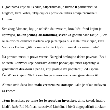
U godinama koje su usledile, Superhuman je uživao u partnerstvu sa
Guglom, kaže Vohra, uključujući i poziv da testira novije promene u
Hromu.
Sve zbog Altmana, koji je odlučio da investira, kroz lični fond kojim je
upravljao,
nakon jednog 30-minutnog sastanka
godinu dana ranije. „Sem
se založio za osnivača startapa koji je za njega bila mala investicija“, kaže
Vohra za Forbes. „Ali za nas je to bio ključni trenutak na našem putu“.
Na pravom mestu u pravo vreme. Naizgled beskrajno dobro povezan. Brz i
odlučan. Osnivači koje podržava Altman ponavljaju takva zapažanja o
generalnom direktoru OpenAI, koji postaje sve popularniji od uspona
ČetGPT-a krajem 2022. i eksplozije interesovanja oko generativne AI.
Altman ovih dana
ima malo vremena za startape
, kako je rekao nedavno
za Forbes.
„
Sem je retkost po tome što je sposoban investitor
, ali se takođe hrabro
kladi“, kaže Rid Hofman, suosnivač Linkdina i bivši dugogodišnji direktor