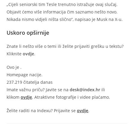
„Cijeli seniorski tim Tesle trenutno istražuje ovaj slučaj.
Objavit ćemo više informacija čim saznamo nešto novo.
Nikada nismo vidjeli ništa slično“, napisao je Musk na X-u.
Uskoro opširnije
Znate li nešto više o temi ili želite prijaviti grešku u tekstu?
Kliknite
ovdje
.
Ovo je
.
Homepage nacije.
237.219 čitatelja danas
Imate važnu priču? Javite se na
desk@index.hr
ili
klikom
ovdje
. Atraktivne fotografije i videe plaćamo.
Želite raditi na Indexu? Prijavite se
ovdje
.