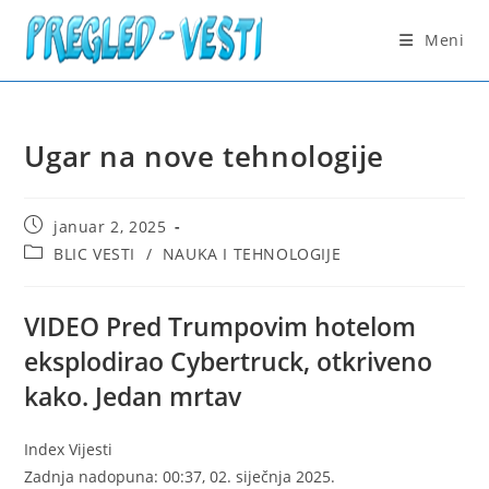
Skip
to
Meni
content
Ugar na nove tehnologije
Post
januar 2, 2025
published:
Post
BLIC VESTI
/
NAUKA I TEHNOLOGIJE
category:
VIDEO
Pred Trumpovim hotelom
eksplodirao Cybertruck, otkriveno
kako. Jedan mrtav
Index Vijesti
Zadnja nadopuna: 00:37, 02. siječnja 2025.