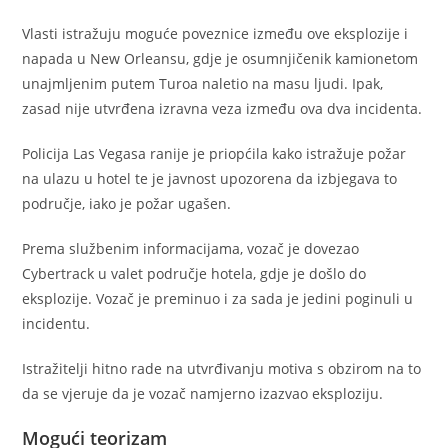
Vlasti istražuju moguće poveznice između ove eksplozije i
napada u New Orleansu, gdje je osumnjičenik kamionetom
unajmljenim putem Turoa naletio na masu ljudi. Ipak,
zasad nije utvrđena izravna veza između ova dva incidenta.
Policija Las Vegasa ranije je priopćila kako istražuje požar
na ulazu u hotel te je javnost upozorena da izbjegava to
područje, iako je požar ugašen.
Prema službenim informacijama, vozač je dovezao
Cybertrack u valet područje hotela, gdje je došlo do
eksplozije. Vozač je preminuo i za sada je jedini poginuli u
incidentu.
Istražitelji hitno rade na utvrđivanju motiva s obzirom na to
da se vjeruje da je vozač namjerno izazvao eksploziju.
Mogući teorizam