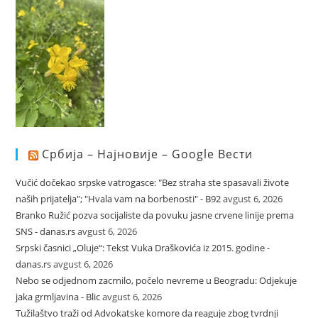
Србија – Најновије – Google Вести
Vučić dočekao srpske vatrogasce: "Bez straha ste spasavali živote
naših prijatelja"; "Hvala vam na borbenosti" - B92
avgust 6, 2026
Branko Ružić pozva socijaliste da povuku jasne crvene linije prema
SNS - danas.rs
avgust 6, 2026
Srpski časnici „Oluje“: Tekst Vuka Draškovića iz 2015. godine -
danas.rs
avgust 6, 2026
Nebo se odjednom zacrnilo, počelo nevreme u Beogradu: Odjekuje
jaka grmljavina - Blic
avgust 6, 2026
Tužilaštvo traži od Advokatske komore da reaguje zbog tvrdnji