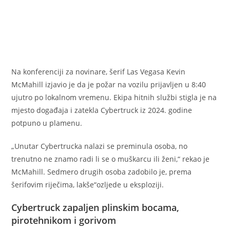
Na konferenciji za novinare, šerif Las Vegasa Kevin
McMahill izjavio je da je požar na vozilu prijavljen u 8:40
ujutro po lokalnom vremenu. Ekipa hitnih službi stigla je na
mjesto događaja i zatekla Cybertruck iz 2024. godine
potpuno u plamenu.
„Unutar Cybertrucka nalazi se preminula osoba, no
trenutno ne znamo radi li se o muškarcu ili ženi,“ rekao je
McMahill. Sedmero drugih osoba zadobilo je, prema
šerifovim riječima, lakše“ozljede u eksploziji.
Cybertruck zapaljen plinskim bocama,
pirotehnikom i gorivom