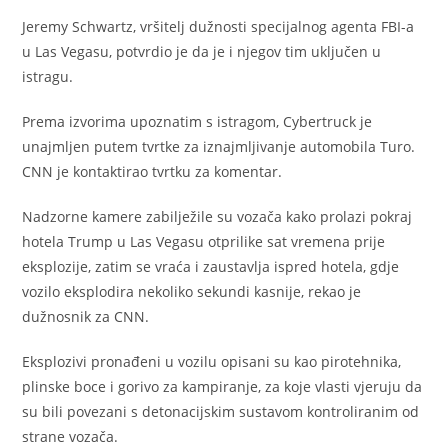
Jeremy Schwartz, vršitelj dužnosti specijalnog agenta FBI-a
u Las Vegasu, potvrdio je da je i njegov tim uključen u
istragu.
Prema izvorima upoznatim s istragom, Cybertruck je
unajmljen putem tvrtke za iznajmljivanje automobila Turo.
CNN je kontaktirao tvrtku za komentar.
Nadzorne kamere zabilježile su vozača kako prolazi pokraj
hotela Trump u Las Vegasu otprilike sat vremena prije
eksplozije, zatim se vraća i zaustavlja ispred hotela, gdje
vozilo eksplodira nekoliko sekundi kasnije, rekao je
dužnosnik za CNN.
Eksplozivi pronađeni u vozilu opisani su kao pirotehnika,
plinske boce i gorivo za kampiranje, za koje vlasti vjeruju da
su bili povezani s detonacijskim sustavom kontroliranim od
strane vozača.