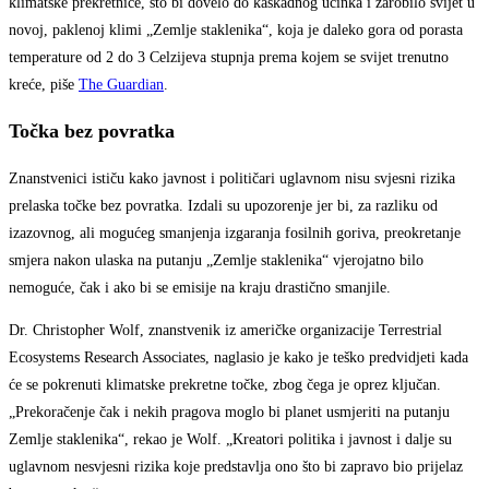
klimatske prekretnice, što bi dovelo do kaskadnog učinka i zarobilo svijet u
novoj, paklenoj klimi „Zemlje staklenika“, koja je daleko gora od porasta
temperature od 2 do 3 Celzijeva stupnja prema kojem se svijet trenutno
kreće, piše
The Guardian
.
Točka bez povratka
Znanstvenici ističu kako javnost i političari uglavnom nisu svjesni rizika
prelaska točke bez povratka. Izdali su upozorenje jer bi, za razliku od
izazovnog, ali mogućeg smanjenja izgaranja fosilnih goriva, preokretanje
smjera nakon ulaska na putanju „Zemlje staklenika“ vjerojatno bilo
nemoguće, čak i ako bi se emisije na kraju drastično smanjile.
Dr. Christopher Wolf, znanstvenik iz američke organizacije Terrestrial
Ecosystems Research Associates, naglasio je kako je teško predvidjeti kada
će se pokrenuti klimatske prekretne točke, zbog čega je oprez ključan.
„Prekoračenje čak i nekih pragova moglo bi planet usmjeriti na putanju
Zemlje staklenika“, rekao je Wolf. „Kreatori politika i javnost i dalje su
uglavnom nesvjesni rizika koje predstavlja ono što bi zapravo bio prijelaz