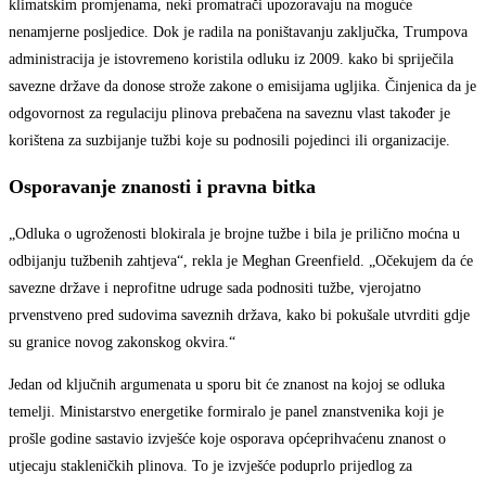
klimatskim promjenama, neki promatrači upozoravaju na moguće
nenamjerne posljedice. Dok je radila na poništavanju zaključka, Trumpova
administracija je istovremeno koristila odluku iz 2009. kako bi spriječila
savezne države da donose strože zakone o emisijama ugljika. Činjenica da je
odgovornost za regulaciju plinova prebačena na saveznu vlast također je
korištena za suzbijanje tužbi koje su podnosili pojedinci ili organizacije.
Osporavanje znanosti i pravna bitka
„Odluka o ugroženosti blokirala je brojne tužbe i bila je prilično moćna u
odbijanju tužbenih zahtjeva“, rekla je Meghan Greenfield. „Očekujem da će
savezne države i neprofitne udruge sada podnositi tužbe, vjerojatno
prvenstveno pred sudovima saveznih država, kako bi pokušale utvrditi gdje
su granice novog zakonskog okvira.“
Jedan od ključnih argumenata u sporu bit će znanost na kojoj se odluka
temelji. Ministarstvo energetike formiralo je panel znanstvenika koji je
prošle godine sastavio izvješće koje osporava općeprihvaćenu znanost o
utjecaju stakleničkih plinova. To je izvješće poduprlo prijedlog za