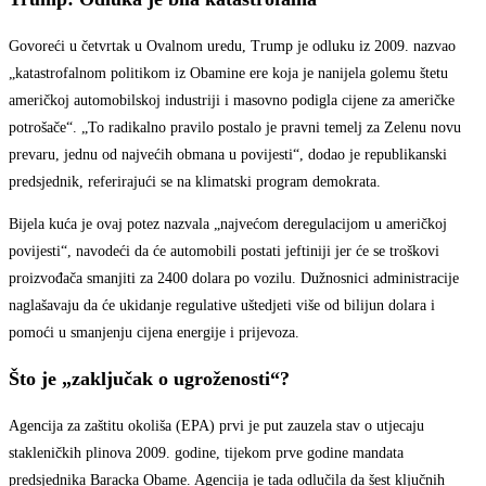
Govoreći u četvrtak u Ovalnom uredu, Trump je odluku iz 2009. nazvao
„katastrofalnom politikom iz Obamine ere koja je nanijela golemu štetu
američkoj automobilskoj industriji i masovno podigla cijene za američke
potrošače“. „To radikalno pravilo postalo je pravni temelj za Zelenu novu
prevaru, jednu od najvećih obmana u povijesti“, dodao je republikanski
predsjednik, referirajući se na klimatski program demokrata.
Bijela kuća je ovaj potez nazvala „najvećom deregulacijom u američkoj
povijesti“, navodeći da će automobili postati jeftiniji jer će se troškovi
proizvođača smanjiti za 2400 dolara po vozilu. Dužnosnici administracije
naglašavaju da će ukidanje regulative uštedjeti više od bilijun dolara i
pomoći u smanjenju cijena energije i prijevoza.
Što je „zaključak o ugroženosti“?
Agencija za zaštitu okoliša (EPA) prvi je put zauzela stav o utjecaju
stakleničkih plinova 2009. godine, tijekom prve godine mandata
predsjednika Baracka Obame. Agencija je tada odlučila da šest ključnih