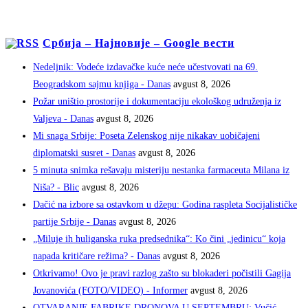
Србија – Најновије – Google вести
Nedeljnik: Vodeće izdavačke kuće neće učestvovati na 69.
Beogradskom sajmu knjiga - Danas
avgust 8, 2026
Požar uništio prostorije i dokumentaciju ekološkog udruženja iz
Valjeva - Danas
avgust 8, 2026
Mi snaga Srbije: Poseta Zelenskog nije nikakav uobičajeni
diplomatski susret - Danas
avgust 8, 2026
5 minuta snimka rešavaju misteriju nestanka farmaceuta Milana iz
Niša? - Blic
avgust 8, 2026
Dačić na izbore sa ostavkom u džepu: Godina raspleta Socijalističke
partije Srbije - Danas
avgust 8, 2026
„Miluje ih huliganska ruka predsednika“: Ko čini „jedinicu“ koja
napada kritičare režima? - Danas
avgust 8, 2026
Otkrivamo! Ovo je pravi razlog zašto su blokaderi počistili Gagija
Jovanovića (FOTO/VIDEO) - Informer
avgust 8, 2026
OTVARANJE FABRIKE DRONOVA U SEPTEMBRU: Vučić