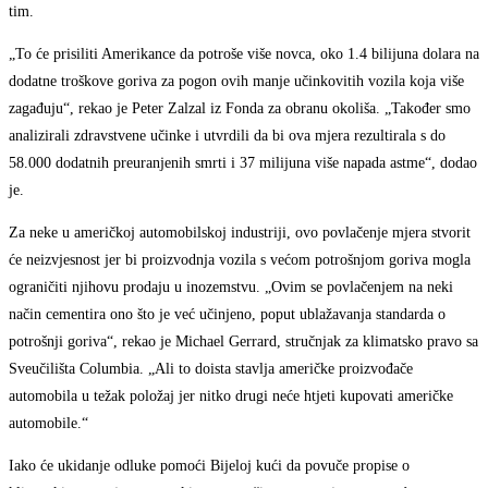
tim.
„To će prisiliti Amerikance da potroše više novca, oko 1.4 bilijuna dolara na
dodatne troškove goriva za pogon ovih manje učinkovitih vozila koja više
zagađuju“, rekao je Peter Zalzal iz Fonda za obranu okoliša. „Također smo
analizirali zdravstvene učinke i utvrdili da bi ova mjera rezultirala s do
58.000 dodatnih preuranjenih smrti i 37 milijuna više napada astme“, dodao
je.
Za neke u američkoj automobilskoj industriji, ovo povlačenje mjera stvorit
će neizvjesnost jer bi proizvodnja vozila s većom potrošnjom goriva mogla
ograničiti njihovu prodaju u inozemstvu. „Ovim se povlačenjem na neki
način cementira ono što je već učinjeno, poput ublažavanja standarda o
potrošnji goriva“, rekao je Michael Gerrard, stručnjak za klimatsko pravo sa
Sveučilišta Columbia. „Ali to doista stavlja američke proizvođače
automobila u težak položaj jer nitko drugi neće htjeti kupovati američke
automobile.“
Iako će ukidanje odluke pomoći Bijeloj kući da povuče propise o