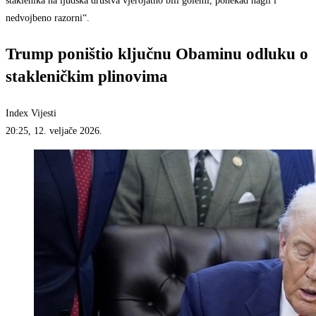
staklenika na ljudska društva vjerojatno bili golemi, ponekad nagli i
nedvojbeno razorni“.
Trump poništio ključnu Obaminu odluku o
stakleničkim plinovima
Index Vijesti
20:25, 12. veljače 2026.