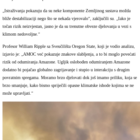
„Istraživanja pokazuju da su neke komponente Zemljinog sustava možda
bliže destabilizaciji nego što se nekada vjerovalo“, zaključili su. „Iako je
točan rizik neizvjestan, jasno je da su trenutne obveze djelovanja u vezi s
klimom nedovoljne.“
Profesor William Ripple sa Sveučilišta Oregon State, koji je vodio analizu,
izjavio je: „AMOC već pokazuje znakove slabljenja, a to bi moglo povećati
rizik od odumiranja Amazone. Ugljik oslobođen odumiranjem Amazone
dodatno bi pojačao globalno zagrijavanje i stupio u interakciju s drugim
povratnim spregama. Moramo brzo djelovati dok još imamo priliku, koja se
brzo smanjuje, kako bismo spriječili opasne klimatske ishode kojima se ne
može upravljati.“