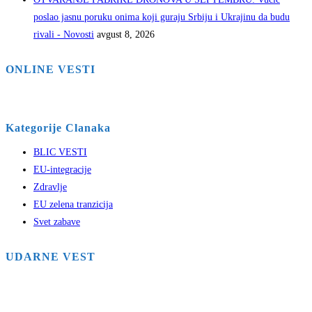
poslao jasnu poruku onima koji guraju Srbiju i Ukrajinu da budu
rivali - Novosti
avgust 8, 2026
ONLINE VESTI
Kategorije Clanaka
BLIC VESTI
EU-integracije
Zdravlje
EU zelena tranzicija
Svet zabave
UDARNE VEST