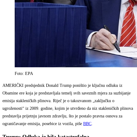
Foto: EPA
AMERIČKI predsjednik Donald Trump poništio je ključnu odluku iz
Obamine ere koja je predstavljala temelj svih saveznih mjera za suzbijanje
emisija stakleničkih plinova. Riječ je o takozvanom „zaključku o
ugroženosti“ iz 2009. godine, kojim je utvrđeno da niz stakleničkih plinova
predstavlja prijetnju javnom zdravlju, što je postalo pravna osnova za
ograničavanje emisija, posebice iz vozila, piše
BBC
.
Trump: Odluka je bila katastrofalna