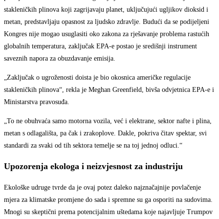
stakleničkih plinova koji zagrijavaju planet, uključujući ugljikov dioksid i
metan, predstavljaju opasnost za ljudsko zdravlje. Budući da se podijeljeni
Kongres nije mogao usuglasiti oko zakona za rješavanje problema rastućih
globalnih temperatura, zaključak EPA-e postao je središnji instrument
saveznih napora za obuzdavanje emisija.
„Zaključak o ugroženosti doista je bio okosnica američke regulacije
stakleničkih plinova“, rekla je Meghan Greenfield, bivša odvjetnica EPA-e i
Ministarstva pravosuđa.
„To ne obuhvaća samo motorna vozila, već i elektrane, sektor nafte i plina,
metan s odlagališta, pa čak i zrakoplove. Dakle, pokriva čitav spektar, svi
standardi za svaki od tih sektora temelje se na toj jednoj odluci.“
Upozorenja ekologa i neizvjesnost za industriju
Ekološke udruge tvrde da je ovaj potez daleko najznačajnije povlačenje
mjera za klimatske promjene do sada i spremne su ga osporiti na sudovima.
Mnogi su skeptični prema potencijalnim uštedama koje najavljuje Trumpov