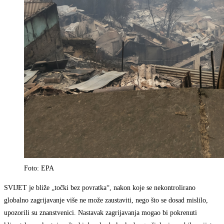
Foto: EPA
SVIJET je bliže „točki bez povratka“, nakon koje se nekontrolirano
globalno zagrijavanje više ne može zaustaviti, nego što se dosad mislilo,
upozorili su znanstvenici. Nastavak zagrijavanja mogao bi pokrenuti