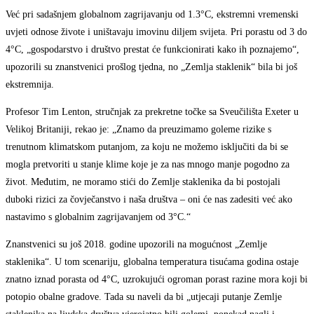
Već pri sadašnjem globalnom zagrijavanju od 1.3°C, ekstremni vremenski
uvjeti odnose živote i uništavaju imovinu diljem svijeta. Pri porastu od 3 do
4°C, „gospodarstvo i društvo prestat će funkcionirati kako ih poznajemo“,
upozorili su znanstvenici prošlog tjedna, no „Zemlja staklenik“ bila bi još
ekstremnija.
Profesor Tim Lenton, stručnjak za prekretne točke sa Sveučilišta Exeter u
Velikoj Britaniji, rekao je: „Znamo da preuzimamo goleme rizike s
trenutnom klimatskom putanjom, za koju ne možemo isključiti da bi se
mogla pretvoriti u stanje klime koje je za nas mnogo manje pogodno za
život. Međutim, ne moramo stići do Zemlje staklenika da bi postojali
duboki rizici za čovječanstvo i naša društva – oni će nas zadesiti već ako
nastavimo s globalnim zagrijavanjem od 3°C.“
Znanstvenici su još 2018. godine upozorili na mogućnost „Zemlje
staklenika“. U tom scenariju, globalna temperatura tisućama godina ostaje
znatno iznad porasta od 4°C, uzrokujući ogroman porast razine mora koji bi
potopio obalne gradove. Tada su naveli da bi „utjecaji putanje Zemlje