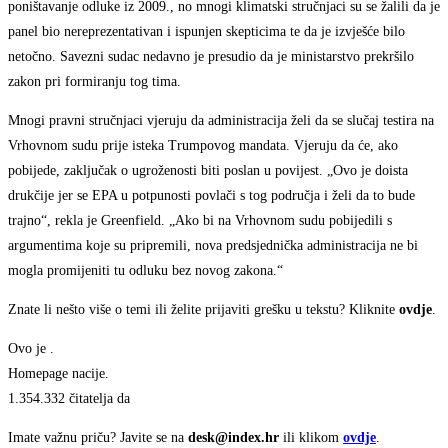
poništavanje odluke iz 2009., no mnogi klimatski stručnjaci su se žalili da je
panel bio nereprezentativan i ispunjen skepticima te da je izvješće bilo
netočno. Savezni sudac nedavno je presudio da je ministarstvo prekršilo
zakon pri formiranju tog tima.
Mnogi pravni stručnjaci vjeruju da administracija želi da se slučaj testira na
Vrhovnom sudu prije isteka Trumpovog mandata. Vjeruju da će, ako
pobijede, zaključak o ugroženosti biti poslan u povijest. „Ovo je doista
drukčije jer se EPA u potpunosti povlači s tog područja i želi da to bude
trajno“, rekla je Greenfield. „Ako bi na Vrhovnom sudu pobijedili s
argumentima koje su pripremili, nova predsjednička administracija ne bi
mogla promijeniti tu odluku bez novog zakona.“
Znate li nešto više o temi ili želite prijaviti grešku u tekstu? Kliknite
ovdje
.
Ovo je
.
Homepage nacije.
1.354.332 čitatelja da
Imate važnu priču? Javite se na
desk@index.hr
ili klikom
ovdje
.