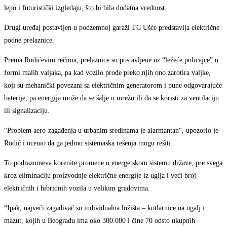
lepo i futuristički izgledaju, što bi bila dodatna vrednost.
Drugi uređaj postavljen u podzemnoj garaži TC Ušće predstavlja električne
podne prelaznice.
Prema Rodićevim rečima, prelaznice su postavljene uz “ležeće policajce” u
formi malih valjaka, pa kad vozilo prođe preko njih ono zarotira valjke,
koji su mehanički povezani sa električnim generatorom i pune odgovarajuće
baterije, pa energija može da se šalje u mrežu ili da se koristi za ventilaciju
ili signalizaciju.
“Problem aero-zagađenja u urbanim sredinama je alarmantan“, upozorio je
Rodić i ocenio da ga jedino sistemaska rešenja mogu rešiti.
To podrazumeva korenite promene u energetskom sistemu države, pre svega
kroz eliminaciju proizvodnje električne energije iz uglja i veći broj
električnih i hibridnih vozila u velikim gradovima.
“Ipak, najveći zagađivač su individualna ložišta – kotlarnice na ugalj i
mazut, kojih u Beogradu ima oko 300.000 i čine 70 odsto ukupnih