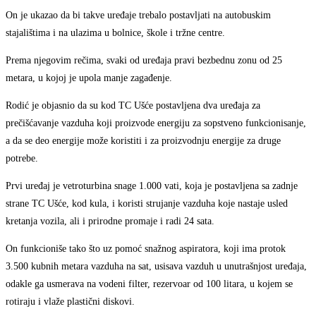
On je ukazao da bi takve uređaje trebalo postavljati na autobuskim
stajalištima i na ulazima u bolnice, škole i tržne centre.
Prema njegovim rečima, svaki od uređaja pravi bezbednu zonu od 25
metara, u kojoj je upola manje zagađenje.
Rodić je objasnio da su kod TC Ušće postavljena dva uređaja za
prečišćavanje vazduha koji proizvode energiju za sopstveno funkcionisanje,
a da se deo energije može koristiti i za proizvodnju energije za druge
potrebe.
Prvi uređaj je vetroturbina snage 1.000 vati, koja je postavljena sa zadnje
strane TC Ušće, kod kula, i koristi strujanje vazduha koje nastaje usled
kretanja vozila, ali i prirodne promaje i radi 24 sata.
On funkcioniše tako što uz pomoć snažnog aspiratora, koji ima protok
3.500 kubnih metara vazduha na sat, usisava vazduh u unutrašnjost uređaja,
odakle ga usmerava na vodeni filter, rezervoar od 100 litara, u kojem se
rotiraju i vlaže plastični diskovi.