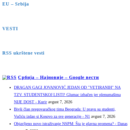
EU – Srbija
VESTI
RSS ukrštene vesti
Србија – Најновије – Google вести
DRAGAN GAGI JOVANOVIĆ JEDAN OD "VETIRANIH" NA
TZV. STUDENTSKOJ LISTI! Glumac izbačen jer plenumašima
NIJE DOST - Kurir
avgust 7, 2026
Bivši član pregovaračkog tima Beograda: U pravu su studenti,
Vučiću izdao si Kosovo za sve generacije - N1
avgust 7, 2026
Objavljeno novo istraživanje NSPM: Šta je glavna promena? - Danas