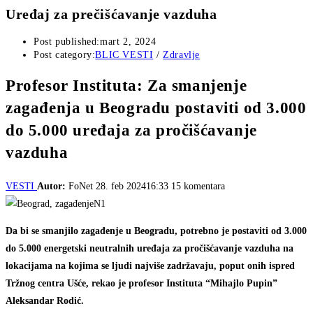
Uređaj za prečišćavanje vazduha
Post published:
mart 2, 2024
Post category:
BLIC VESTI
/
Zdravlje
Profesor Instituta: Za smanjenje
zagađenja u Beogradu postaviti od 3.000
do 5.000 uređaja za pročišćavanje
vazduha
VESTI
Autor:
FoNet
28. feb 202416:33
15 komentara
N1
Da bi se smanjilo zagađenje u Beogradu, potrebno je postaviti od 3.000
do 5.000 energetski neutralnih uređaja za pročišćavanje vazduha na
lokacijama na kojima se ljudi najviše zadržavaju, poput onih ispred
Tržnog centra Ušće, rekao je profesor Instituta “Mihajlo Pupin”
Aleksandar Rodić.