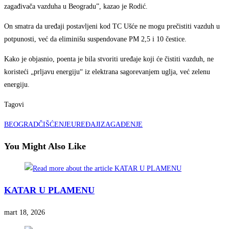
zagađivača vazduha u Beogradu”, kazao je Rodić.
On smatra da uređaji postavljeni kod TC Ušće ne mogu prečistiti vazduh u
potpunosti, već da eliminišu suspendovane PM 2,5 i 10 čestice.
Kako je objasnio, poenta je bila stvoriti uređaje koji će čistiti vazduh, ne
koristeći „prljavu energiju“ iz elektrana sagorevanjem uglja, već zelenu
energiju.
Tagovi
BEOGRAD
ČIŠĆENJE
UREĐAJI
ZAGAĐENJE
You Might Also Like
KATAR U PLAMENU
mart 18, 2026