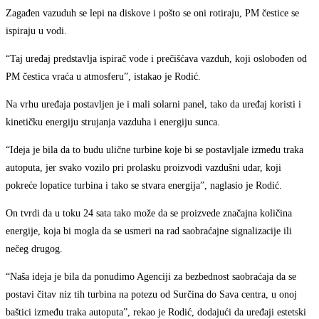
Zagađen vazuduh se lepi na diskove i pošto se oni rotiraju, PM čestice se
ispiraju u vodi.
“Taj uređaj predstavlja ispirač vode i prečišćava vazduh, koji oslobođen od
PM čestica vraća u atmosferu”, istakao je Rodić.
Na vrhu uređaja postavljen je i mali solarni panel, tako da uređaj koristi i
kinetičku energiju strujanja vazduha i energiju sunca.
“Ideja je bila da to budu ulične turbine koje bi se postavljale između traka
autoputa, jer svako vozilo pri prolasku proizvodi vazdušni udar, koji
pokreće lopatice turbina i tako se stvara energija”, naglasio je Rodić.
On tvrdi da u toku 24 sata tako može da se proizvede značajna količina
energije, koja bi mogla da se usmeri na rad saobraćajne signalizacije ili
nečeg drugog.
“Naša ideja je bila da ponudimo Agenciji za bezbednost saobraćaja da se
postavi čitav niz tih turbina na potezu od Surčina do Sava centra, u onoj
baštici između traka autoputa”, rekao je Rodić, dodajući da uređaji estetski