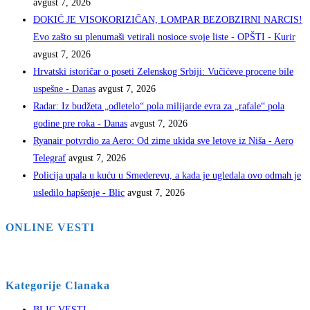
avgust 7, 2026
ĐOKIĆ JE VISOKORIZIČAN, LOMPAR BEZOBZIRNI NARCIS!
Evo zašto su plenumaši vetirali nosioce svoje liste - OPŠTI - Kurir
avgust 7, 2026
Hrvatski istoričar o poseti Zelenskog Srbiji: Vučićeve procene bile
uspešne - Danas
avgust 7, 2026
Radar: Iz budžeta „odletelo“ pola milijarde evra za „rafale“ pola
godine pre roka - Danas
avgust 7, 2026
Ryanair potvrdio za Aero: Od zime ukida sve letove iz Niša - Aero
Telegraf
avgust 7, 2026
Policija upala u kuću u Smederevu, a kada je ugledala ovo odmah je
usledilo hapšenje - Blic
avgust 7, 2026
ONLINE VESTI
Kategorije Clanaka
BLIC VESTI