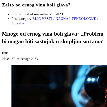
Zašto od crnog vina boli glava?
Post published:
novembar 29, 2023
Post category:
BLIC VESTI
/
NAUKA I TEHNOLOGIJE
/
Zdravlje
Mnoge od crnog vina boli glava: „Problem
bi mogao biti sastojak u skupljim sortama“
Hina
07:38, 27. studenoga 2023.