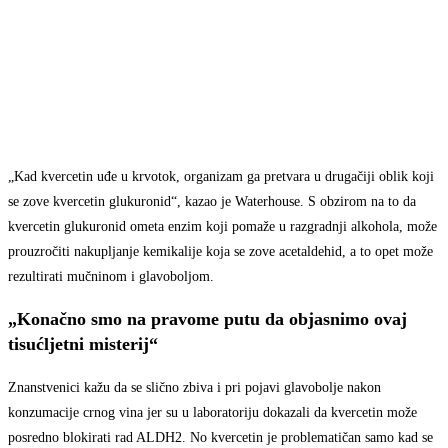
„Kad kvercetin uđe u krvotok, organizam ga pretvara u drugačiji oblik koji
se zove kvercetin glukuronid“, kazao je Waterhouse. S obzirom na to da
kvercetin glukuronid ometa enzim koji pomaže u razgradnji alkohola, može
prouzročiti nakupljanje kemikalije koja se zove acetaldehid, a to opet može
rezultirati mučninom i glavoboljom.
„Konačno smo na pravome putu da objasnimo ovaj
tisućljetni misterij“
Znanstvenici kažu da se slično zbiva i pri pojavi glavobolje nakon
konzumacije crnog vina jer su u laboratoriju dokazali da kvercetin može
posredno blokirati rad ALDH2. No kvercetin je problematičan samo kad se