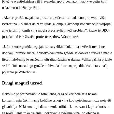
Riječ je o antioksidansu ili flavanolu, spoju poznatom kao kvercetin koji
nalazimo u kožici grožđa.
„Ako se grožđe uzgaja na prostoru s više sunca, tada ono proizvodi više
kvercetina. To znači da bi za ljude sklonije glavobolji konzumacija skupljih,
a ne jeftinijih crnih vina mogla predstavljati veći problem“, kazao je BBC-
ju jedan od istraživača, profesor Andrew Waterhouse.
„Jeftine sorte grožđa uzgajaju se na velikim čokotima s više listova i ne
dobivaju previše sunca, a visokokvalitetno grožđe se dobiva s trsova s manje
lišća i izloženije je sunčevim ultraljubičastim zrakama. Velika pažnja pridaje
se količini sunca koju grožđe dobiva da bi se unaprijedila kvaliteta vina“,
pojasnio je Waterhouse.
Drugi mogući uzroci
Nekoliko je pretpostavki o tomu zbog čega se već pola sata nakon
konzumiranja čak i manje količine crnog vina kod pojedinaca može pojaviti
glavobolja. Neki smatraju da su uzrok sulfiti – konzervansi koji se koriste
za produljenje roka trajanja i održavanje svježine vina, no obično je