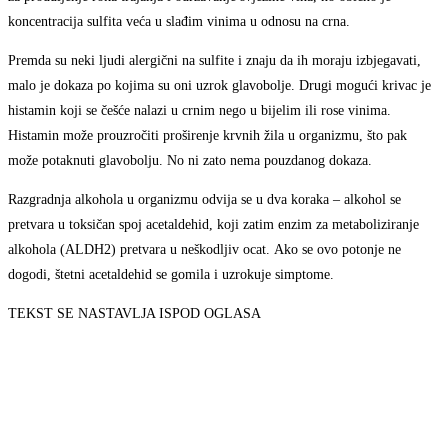
koncentracija sulfita veća u slađim vinima u odnosu na crna.
Premda su neki ljudi alergični na sulfite i znaju da ih moraju izbjegavati,
malo je dokaza po kojima su oni uzrok glavobolje. Drugi mogući krivac je
histamin koji se češće nalazi u crnim nego u bijelim ili rose vinima.
Histamin može prouzročiti proširenje krvnih žila u organizmu, što pak
može potaknuti glavobolju. No ni zato nema pouzdanog dokaza.
Razgradnja alkohola u organizmu odvija se u dva koraka – alkohol se
pretvara u toksičan spoj acetaldehid, koji zatim enzim za metaboliziranje
alkohola (ALDH2) pretvara u neškodljiv ocat. Ako se ovo potonje ne
dogodi, štetni acetaldehid se gomila i uzrokuje simptome.
TEKST SE NASTAVLJA ISPOD OGLASA