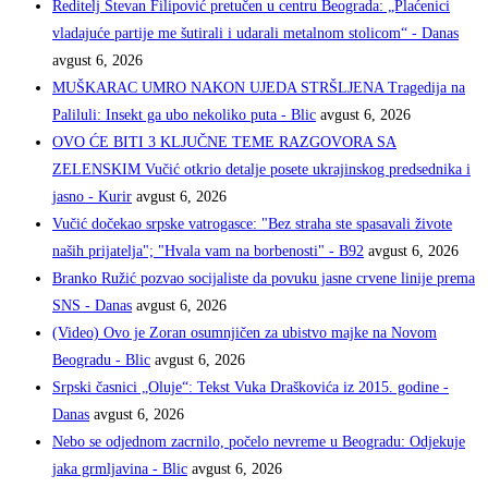
Reditelj Stevan Filipović pretučen u centru Beograda: „Plaćenici
vladajuće partije me šutirali i udarali metalnom stolicom“ - Danas
avgust 6, 2026
MUŠKARAC UMRO NAKON UJEDA STRŠLJENA Tragedija na
Paliluli: Insekt ga ubo nekoliko puta - Blic
avgust 6, 2026
OVO ĆE BITI 3 KLJUČNE TEME RAZGOVORA SA
ZELENSKIM Vučić otkrio detalje posete ukrajinskog predsednika i
jasno - Kurir
avgust 6, 2026
Vučić dočekao srpske vatrogasce: "Bez straha ste spasavali živote
naših prijatelja"; "Hvala vam na borbenosti" - B92
avgust 6, 2026
Branko Ružić pozvao socijaliste da povuku jasne crvene linije prema
SNS - Danas
avgust 6, 2026
(Video) Ovo je Zoran osumnjičen za ubistvo majke na Novom
Beogradu - Blic
avgust 6, 2026
Srpski časnici „Oluje“: Tekst Vuka Draškovića iz 2015. godine -
Danas
avgust 6, 2026
Nebo se odjednom zacrnilo, počelo nevreme u Beogradu: Odjekuje
jaka grmljavina - Blic
avgust 6, 2026