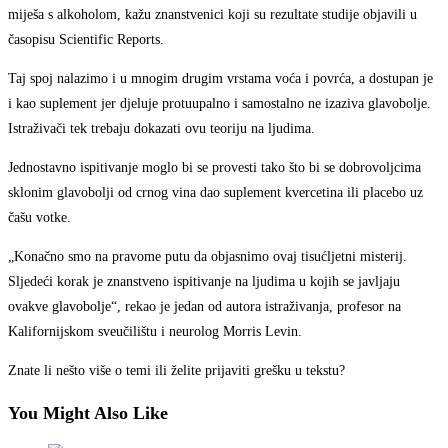
miješa s alkoholom, kažu znanstvenici koji su rezultate studije objavili u
časopisu Scientific Reports.
Taj spoj nalazimo i u mnogim drugim vrstama voća i povrća, a dostupan je
i kao suplement jer djeluje protuupalno i samostalno ne izaziva glavobolje.
Istraživači tek trebaju dokazati ovu teoriju na ljudima.
Jednostavno ispitivanje moglo bi se provesti tako što bi se dobrovoljcima
sklonim glavobolji od crnog vina dao suplement kvercetina ili placebo uz
čašu votke.
„Konačno smo na pravome putu da objasnimo ovaj tisućljetni misterij.
Sljedeći korak je znanstveno ispitivanje na ljudima u kojih se javljaju
ovakve glavobolje“, rekao je jedan od autora istraživanja, profesor na
Kalifornijskom sveučilištu i neurolog Morris Levin.
Znate li nešto više o temi ili želite prijaviti grešku u tekstu?
You Might Also Like