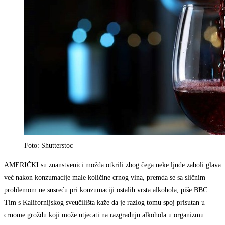
Foto: Shutterstoc
AMERIČKI su znanstvenici možda otkrili zbog čega neke ljude zaboli glava
već nakon konzumacije male količine crnog vina, premda se sa sličnim
problemom ne susreću pri konzumaciji ostalih vrsta alkohola, piše BBC.
Tim s Kalifornijskog sveučilišta kaže da je razlog tomu spoj prisutan u
crnome grožđu koji može utjecati na razgradnju alkohola u organizmu.