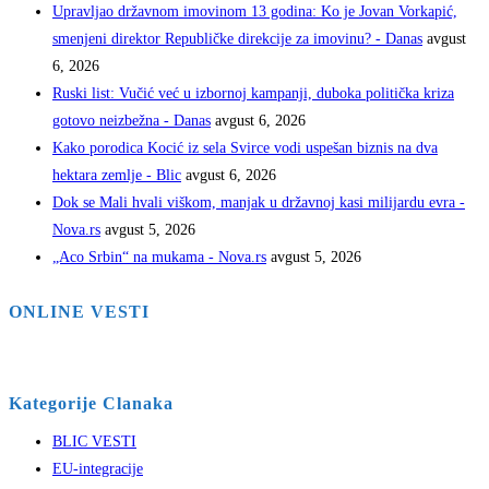
Upravljao državnom imovinom 13 godina: Ko je Jovan Vorkapić,
smenjeni direktor Republičke direkcije za imovinu? - Danas
avgust
6, 2026
Ruski list: Vučić već u izbornoj kampanji, duboka politička kriza
gotovo neizbežna - Danas
avgust 6, 2026
Kako porodica Kocić iz sela Svirce vodi uspešan biznis na dva
hektara zemlje - Blic
avgust 6, 2026
Dok se Mali hvali viškom, manjak u državnoj kasi milijardu evra -
Nova.rs
avgust 5, 2026
„Aco Srbin“ na mukama - Nova.rs
avgust 5, 2026
ONLINE VESTI
Kategorije Clanaka
BLIC VESTI
EU-integracije