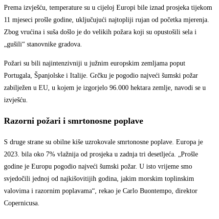
Prema izvješću, temperature su u cijeloj Europi bile iznad prosjeka tijekom
11 mjeseci prošle godine, uključujući najtopliji rujan od početka mjerenja.
Zbog vrućina i suša došlo je do velikih požara koji su opustošili sela i
„gušili“ stanovnike gradova.
Požari su bili najintenzivniji u južnim europskim zemljama poput
Portugala, Španjolske i Italije. Grčku je pogodio najveći šumski požar
zabilježen u EU, u kojem je izgorjelo 96.000 hektara zemlje, navodi se u
izvješću.
Razorni požari i smrtonosne poplave
S druge strane su obilne kiše uzrokovale smrtonosne poplave. Europa je
2023. bila oko 7% vlažnija od prosjeka u zadnja tri desetljeća. „Prošle
godine je Europu pogodio najveći šumski požar. U isto vrijeme smo
svjedočili jednoj od najkišovitijih godina, jakim morskim toplinskim
valovima i razornim poplavama“, rekao je Carlo Buontempo, direktor
Copernicusa.