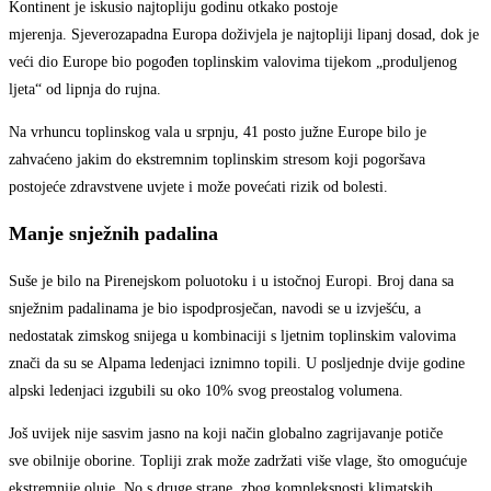
Kontinent je iskusio najtopliju godinu otkako postoje
mjerenja. Sjeverozapadna Europa doživjela je najtopliji lipanj dosad, dok je
veći dio Europe bio pogođen toplinskim valovima tijekom „produljenog
ljeta“ od lipnja do rujna.
Na vrhuncu toplinskog vala u srpnju, 41 posto južne Europe bilo je
zahvaćeno jakim do ekstremnim toplinskim stresom koji pogoršava
postojeće zdravstvene uvjete i može povećati rizik od bolesti.
Manje snježnih padalina
Suše je bilo na Pirenejskom poluotoku i u istočnoj Europi. Broj dana sa
snježnim padalinama je bio ispodprosječan, navodi se u izvješću, a
nedostatak zimskog snijega u kombinaciji s ljetnim toplinskim valovima
znači da su se Alpama ledenjaci iznimno topili. U posljednje dvije godine
alpski ledenjaci izgubili su oko 10% svog preostalog volumena.
Još uvijek nije sasvim jasno na koji način globalno zagrijavanje potiče
sve obilnije oborine. Topliji zrak može zadržati više vlage, što omogućuje
ekstremnije oluje. No s druge strane, zbog kompleksnosti klimatskih