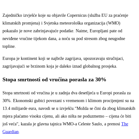
Zajedničko izvješće koje su objavile Copernicus (služba EU za praćenje
klimatskih promjena) i Svjetska meteorološka organizacija (WMO)
pokazalo je nove zabrinjavajuće podatke. Naime, Europljani pate od
neviđene vrućine tijekom dana, a noću su pod stresom zbog neugodne
topline.
Europa je kontinent koji se najbrže zagrijava, upozoravaju stručnjaci,
zagrijavajući se brzinom koja je daleko iznad globalnog prosjeka.
Stopa smrtnosti od vrućina porasla za 30%
Stopa smrtnosti od vrućina je u zadnja dva desetljeća u Europi porasla za
30%. Ekonomski gubici povezani s vremenom i klimom procijenjeni su na
13.4 milijarde eura, navodi se u izvješću.“Možda se čini da zbog klimatskih
mjera plaćamo visoku cijenu, ali ako ništa ne poduzmemo – cijena će biti
još veća“, kazala je glavna tajnica WMO-a Celeste Saulo, a prenosi
The
Guardian
.