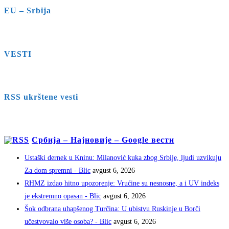
EU – Srbija
VESTI
RSS ukrštene vesti
Србија – Најновије – Google вести
Ustaški dernek u Kninu: Milanović kuka zbog Srbije, ljudi uzvikuju
Za dom spremni - Blic
avgust 6, 2026
RHMZ izdao hitno upozorenje: Vrućine su nesnosne, a i UV indeks
je ekstremno opasan - Blic
avgust 6, 2026
Šok odbrana uhapšenog Turčina: U ubistvu Ruskinje u Borči
učestvovalo više osoba? - Blic
avgust 6, 2026