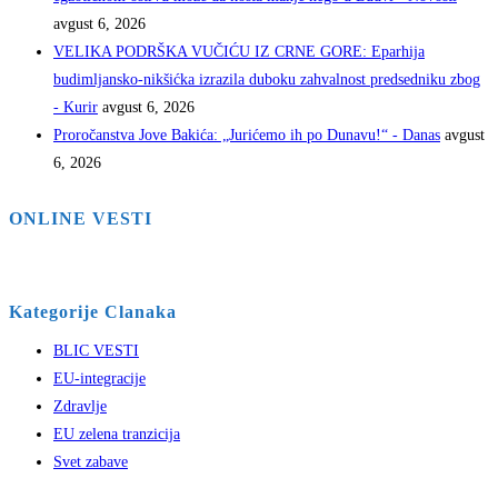
avgust 6, 2026
VELIKA PODRŠKA VUČIĆU IZ CRNE GORE: Eparhija
budimljansko-nikšićka izrazila duboku zahvalnost predsedniku zbog
- Kurir
avgust 6, 2026
Proročanstva Jove Bakića: „Jurićemo ih po Dunavu!“ - Danas
avgust
6, 2026
ONLINE VESTI
Kategorije Clanaka
BLIC VESTI
EU-integracije
Zdravlje
EU zelena tranzicija
Svet zabave