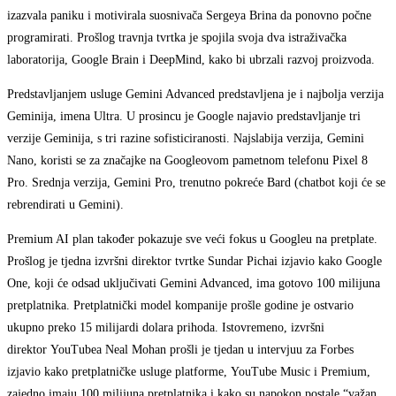
izazvala paniku i motivirala suosnivača Sergeya Brina da ponovno počne
programirati. Prošlog travnja tvrtka je spojila svoja dva istraživačka
laboratorija, Google Brain i DeepMind, kako bi ubrzali razvoj proizvoda.
Predstavljanjem usluge Gemini Advanced predstavljena je i najbolja verzija
Geminija, imena Ultra. U prosincu je Google najavio predstavljanje tri
verzije Geminija, s tri razine sofisticiranosti. Najslabija verzija, Gemini
Nano, koristi se za značajke na Googleovom pametnom telefonu Pixel 8
Pro. Srednja verzija, Gemini Pro, trenutno pokreće Bard (chatbot koji će se
rebrendirati u Gemini).
Premium AI plan također pokazuje sve veći fokus u Googleu na pretplate.
Prošlog je tjedna izvršni direktor tvrtke Sundar Pichai izjavio kako Google
One, koji će odsad uključivati Gemini Advanced, ima gotovo 100 milijuna
pretplatnika. Pretplatnički model kompanije prošle godine je ostvario
ukupno preko 15 milijardi dolara prihoda. Istovremeno, izvršni
direktor YouTubea Neal Mohan prošli je tjedan u intervjuu za Forbes
izjavio kako pretplatničke usluge platforme, YouTube Music i Premium,
zajedno imaju 100 milijuna pretplatnika i kako su napokon postale “važan