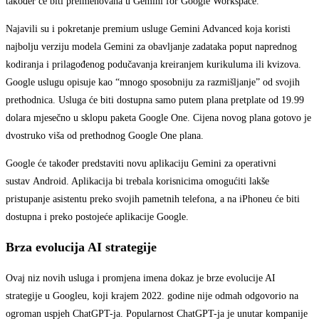
također će biti preimenovana u Gemini for Google Workspace.
Najavili su i pokretanje premium usluge Gemini Advanced koja koristi
najbolju verziju modela Gemini za obavljanje zadataka poput naprednog
kodiranja i prilagođenog podučavanja kreiranjem kurikuluma ili kvizova.
Google uslugu opisuje kao “mnogo sposobniju za razmišljanje” od svojih
prethodnica. Usluga će biti dostupna samo putem plana pretplate od 19.99
dolara mjesečno u sklopu paketa Google One. Cijena novog plana gotovo je
dvostruko viša od prethodnog Google One plana.
Google će također predstaviti novu aplikaciju Gemini za operativni
sustav Android. Aplikacija bi trebala korisnicima omogućiti lakše
pristupanje asistentu preko svojih pametnih telefona, a na iPhoneu će biti
dostupna i preko postojeće aplikacije Google.
Brza evolucija AI strategije
Ovaj niz novih usluga i promjena imena dokaz je brze evolucije AI
strategije u Googleu, koji krajem 2022. godine nije odmah odgovorio na
ogroman uspjeh ChatGPT-ja. Popularnost ChatGPT-ja je unutar kompanije