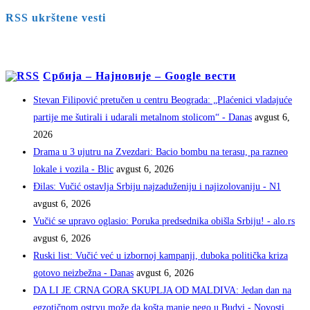
RSS ukrštene vesti
Србија – Најновије – Google вести
Stevan Filipović pretučen u centru Beograda: „Plaćenici vladajuće
partije me šutirali i udarali metalnom stolicom“ - Danas
avgust 6,
2026
Drama u 3 ujutru na Zvezdari: Bacio bombu na terasu, pa razneo
lokale i vozila - Blic
avgust 6, 2026
Đilas: Vučić ostavlja Srbiju najzaduženiju i najizolovaniju - N1
avgust 6, 2026
Vučić se upravo oglasio: Poruka predsednika obišla Srbiju! - alo.rs
avgust 6, 2026
Ruski list: Vučić već u izbornoj kampanji, duboka politička kriza
gotovo neizbežna - Danas
avgust 6, 2026
DA LI JE CRNA GORA SKUPLJA OD MALDIVA: Jedan dan na
egzotičnom ostrvu može da košta manje nego u Budvi - Novosti