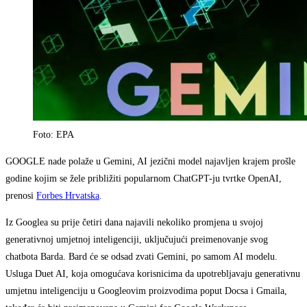
Foto: EPA
GOOGLE nade polaže u Gemini, AI jezični model najavljen krajem prošle
godine kojim se žele približiti popularnom ChatGPT-ju tvrtke OpenAI,
prenosi
Forbes Hrvatska
.
Iz Googlea su prije četiri dana najavili nekoliko promjena u svojoj
generativnoj umjetnoj inteligenciji, uključujući preimenovanje svog
chatbota Barda. Bard će se odsad zvati Gemini, po samom AI modelu.
Usluga Duet AI, koja omogućava korisnicima da upotrebljavaju generativnu
umjetnu inteligenciju u Googleovim proizvodima poput Docsa i Gmaila,