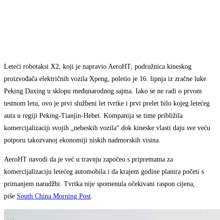
Leteći robotaksi X2, koji je napravio AeroHT, podružnica kineskog
proizvođača električnih vozila Xpeng, poletio je 16. lipnja iz zračne luke
Peking Daxing u sklopu međunarodnog sajma. Iako se ne radi o prvom
testnom letu, ovo je prvi službeni let tvrtke i prvi prelet bilo kojeg letećeg
auta u regiji Peking-Tianjin-Hebei. Kompanija se time približila
komercijalizaciji svojih „nebeskih vozila“ dok kineske vlasti daju sve veću
potporu takozvanoj ekonomiji niskih nadmorskih visina.
AeroHT navodi da je već u travnju započeo s pripremama za
komercijalizaciju letećeg automobila i da krajem godine planira početi s
primanjem narudžbi. Tvrtka nije spomenula očekivani raspon cijena,
piše
South China Morning Post
.