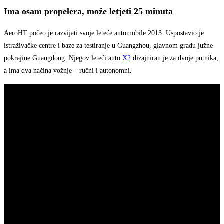
Ima osam propelera, može letjeti 25 minuta
AeroHT počeo je razvijati svoje leteće automobile 2013. Uspostavio je
istraživačke centre i baze za testiranje u Guangzhou, glavnom gradu južne
pokrajine Guangdong. Njegov leteći auto
X2
dizajniran je za dvoje putnika,
a ima dva načina vožnje – ručni i autonomni.