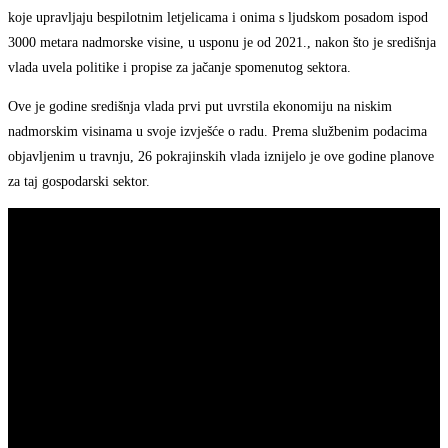
koje upravljaju bespilotnim letjelicama i onima s ljudskom posadom ispod
3000 metara nadmorske visine, u usponu je od 2021., nakon što je središnja
vlada uvela politike i propise za jačanje spomenutog sektora.
Ove je godine središnja vlada prvi put uvrstila ekonomiju na niskim
nadmorskim visinama u svoje izvješće o radu. Prema službenim podacima
objavljenim u travnju, 26 pokrajinskih vlada iznijelo je ove godine planove
za taj gospodarski sektor.