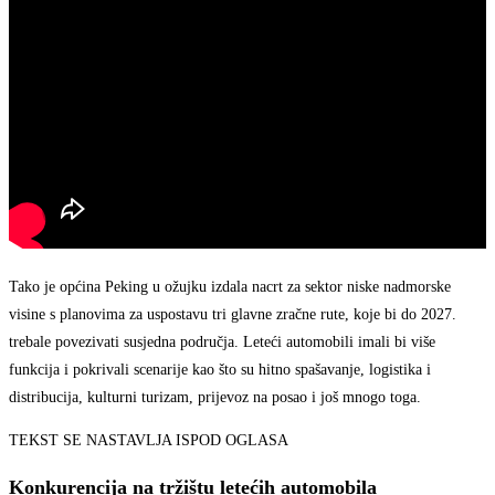
Tako je općina Peking u ožujku izdala nacrt za sektor niske nadmorske
visine s planovima za uspostavu tri glavne zračne rute, koje bi do 2027.
trebale povezivati susjedna područja. Leteći automobili imali bi više
funkcija i pokrivali scenarije kao što su hitno spašavanje, logistika i
distribucija, kulturni turizam, prijevoz na posao i još mnogo toga.
TEKST SE NASTAVLJA ISPOD OGLASA
Konkurencija na tržištu letećih automobila