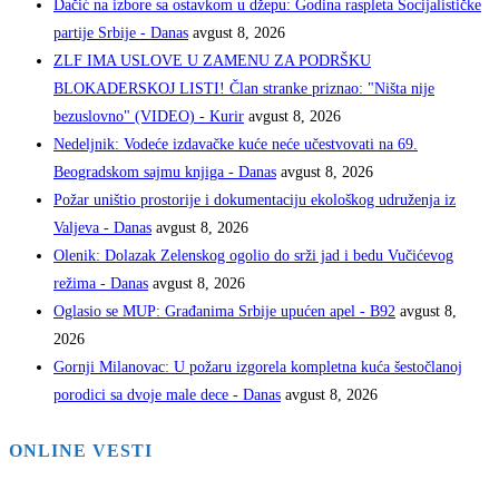
Dačić na izbore sa ostavkom u džepu: Godina raspleta Socijalističke
partije Srbije - Danas
avgust 8, 2026
ZLF IMA USLOVE U ZAMENU ZA PODRŠKU
BLOKADERSKOJ LISTI! Član stranke priznao: "Ništa nije
bezuslovno" (VIDEO) - Kurir
avgust 8, 2026
Nedeljnik: Vodeće izdavačke kuće neće učestvovati na 69.
Beogradskom sajmu knjiga - Danas
avgust 8, 2026
Požar uništio prostorije i dokumentaciju ekološkog udruženja iz
Valjeva - Danas
avgust 8, 2026
Olenik: Dolazak Zelenskog ogolio do srži jad i bedu Vučićevog
režima - Danas
avgust 8, 2026
Oglasio se MUP: Građanima Srbije upućen apel - B92
avgust 8,
2026
Gornji Milanovac: U požaru izgorela kompletna kuća šestočlanoj
porodici sa dvoje male dece - Danas
avgust 8, 2026
ONLINE VESTI