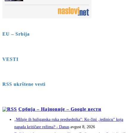
EU – Srbija
VESTI
RSS ukrštene vesti
Србија – Најновије – Google вести
„Miluje ih huliganska ruka predsednika“: Ko čini „jedinicu“ koja
napada kritičare režima? - Danas
avgust 8, 2026