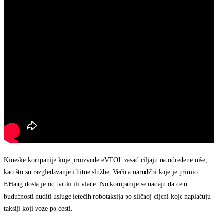
Kineske kompanije koje proizvode eVTOL zasad ciljaju na određene niše,
kao što su razgledavanje i hitne službe. Većina narudžbi koje je primio
EHang došla je od tvrtki ili vlade. No kompanije se nadaju da će u
budućnosti nuditi usluge letećih robotaksija po sličnoj cijeni koje naplaćuju
taksiji koji voze po cesti.