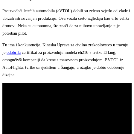
Proizvođači letećih automobila (eVTOL) dobili su zeleno svjetlo od vlade i
ubrzali istraživanja i produkciju. Ova vozila često izgledaju kao vrlo veliki
dronovi. Neka su autonomna, što znači da za njihovo upravljanje nije
potreban pilot.
Tu ima i konkurencije. Kineska Uprava za civilno zrakoplovstvo u travnju
je
odobrila
certifikat za proizvodnju modela eh216-s tvrtke EHang,
omogućivši kompaniji da krene s masovnom proizvodnjom. EVTOL iz
AutoFlighta, tvrtke sa sjedištem u Šangaju, u ožujku je dobio odobrenje
dizajna.