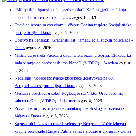
„Miluje ih huliganska ruka predsednika“: Ko čini „jedinicu“ koja
napada kritičare režima? - Danas
avgust 8, 2026
Dačić na izbore sa ostavkom u džepu: Godina raspleta Socijalističke
partije Srbije - Danas
avgust 8, 2026
Ubistvo na Senjaku: „Građanski rat“ između lojalističkih policajaca -
Danas
avgust 8, 2026
Mislila da je srela Vučića, a onda iznela bizarnu teoriju: Blokaderka
sada sumnja da predsednik ima klona?! (VIDEO) - 24sedam
avgust
8, 2026
Nedeljnik: Vodeće izdavačke kuće neće učestvovati na 69.
Beogradskom sajmu knjiga - Danas
avgust 8, 2026
Meštani i posetioci u šoku! Pogledajte šta Viktor Orban radi na
saboru u Guči (VIDEO) - Informer
avgust 8, 2026
Požar uništio prostorije i dokumentaciju ekološkog udruženja iz
Valjeva - Danas
avgust 8, 2026
Sagovornici Danasa o poseti Zelenskog Beogradu: Vučić izbegao
krupne reči osude Rusije i Putina za rat i zločine u Ukrajini - Danas