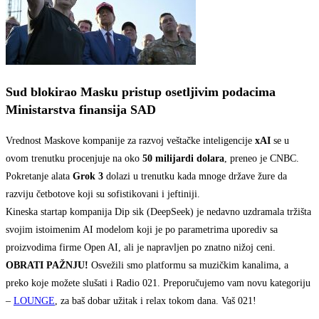
Sud blokirao Masku pristup osetljivim podacima
Ministarstva finansija SAD
Vrednost Maskove kompanije za razvoj veštačke inteligencije
xAI
se u
ovom trenutku procenjuje na oko
50 milijardi dolara
, preneo je CNBC.
Pokretanje alata
Grok 3
dolazi u trenutku kada mnoge države žure da
razviju četbotove koji su sofistikovani i jeftiniji.
Kineska startap kompanija Dip sik (DeepSeek) je nedavno uzdramala tržišta
svojim istoimenim AI modelom koji je po parametrima uporediv sa
proizvodima firme Open AI, ali je napravljen po znatno nižoj ceni.
OBRATI PAŽNJU!
Osvežili smo platformu sa muzičkim kanalima, a
preko koje možete slušati i Radio 021. Preporučujemo vam novu kategoriju
–
LOUNGE
, za baš dobar užitak i relax tokom dana. Vaš 021!