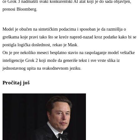
će Grok 3 nadmašiti svaki konkurentski AI alat koji je do sada objavljen,
prenosi Bloomberg.
Model je obučen na sintetičkim podacima i sposoban je da razmišlja o
greškama koje pravi tako što se kreće napred-nazad kroz podatke kako bi se
postigla logička doslednost, rekao je Mask.
On je pre nekoliko meseci besplatno stavio na raspolaganje model veštačke
inteligencije Grok 2 koji može da generiše tekst i sve vrste slika iz
jednostavnog upita na svakodnevnom jeziku.
Pročitaj još