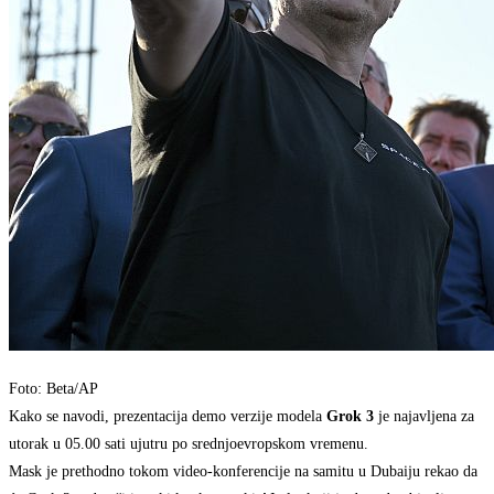
Foto: Beta/AP
Kako se navodi, prezentacija demo verzije modela
Grok 3
je najavljena za
utorak u 05.00 sati ujutru po srednjoevropskom vremenu.
Mask je prethodno tokom video-konferencije na samitu u Dubaiju rekao da