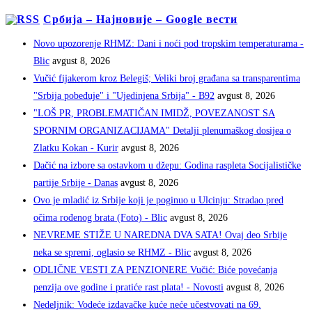
Србија – Најновије – Google вести
Novo upozorenje RHMZ: Dani i noći pod tropskim temperaturama -
Blic
avgust 8, 2026
Vučić fijakerom kroz Belegiš; Veliki broj građana sa transparentima
"Srbija pobeđuje" i "Ujedinjena Srbija" - B92
avgust 8, 2026
"LOŠ PR, PROBLEMATIČAN IMIDŽ, POVEZANOST SA
SPORNIM ORGANIZACIJAMA" Detalji plenumaškog dosijea o
Zlatku Kokan - Kurir
avgust 8, 2026
Dačić na izbore sa ostavkom u džepu: Godina raspleta Socijalističke
partije Srbije - Danas
avgust 8, 2026
Ovo je mladić iz Srbije koji je poginuo u Ulcinju: Stradao pred
očima rođenog brata (Foto) - Blic
avgust 8, 2026
NEVREME STIŽE U NAREDNA DVA SATA! Ovaj deo Srbije
neka se spremi, oglasio se RHMZ - Blic
avgust 8, 2026
ODLIČNE VESTI ZA PENZIONERE Vučić: Biće povećanja
penzija ove godine i pratiće rast plata! - Novosti
avgust 8, 2026
Nedeljnik: Vodeće izdavačke kuće neće učestvovati na 69.