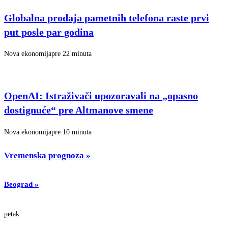
Globalna prodaja pametnih telefona raste prvi
put posle par godina
Nova ekonomija
pre 22 minuta
OpenAI: Istraživači upozoravali na „opasno
dostignuće“ pre Altmanove smene
Nova ekonomija
pre 10 minuta
Vremenska prognoza
»
Beograd
»
petak