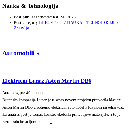
Nauka & Tehnologija
Post published:
novembar 24, 2023
Post category:
BLIC VESTI
/
NAUKA I TEHNOLOGIJE
/
Zdravlje
Automobili
»
Električni Lunaz Aston Martin DB6
Auto blog
pre 40 minuta
Britanska kompanija Lunaz je u svom novom projektu pretvorila klasični
Aston Martin DB6 u potpuno električni automobil s fokusom na održivost.
Za unutrašnjost je Lunaz koristio ekološki prihvatljive materijale, a to je
rezultiralo kreacijom koju…
»