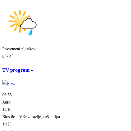
Povremeni pljuskovi
0˚ / 4˚
TV program
»
06:55
Jutro
11:10
Biostile – Vaše zdravlje, naša briga
11:25