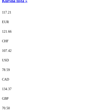
Kursna lista
»
117.21
EUR
121.66
CHF
107.42
USD
78.59
CAD
134.37
GBP
70.50