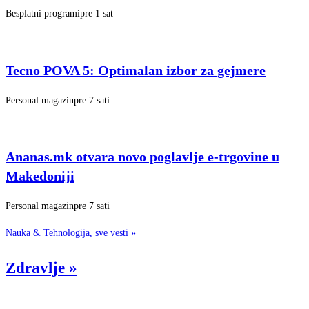
Besplatni programi
pre 1 sat
Tecno POVA 5: Optimalan izbor za gejmere
Personal magazin
pre 7 sati
Ananas.mk otvara novo poglavlje e-trgovine u
Makedoniji
Personal magazin
pre 7 sati
Nauka & Tehnologija, sve vesti
»
Zdravlje
»