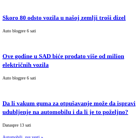
Skoro 80 odsto vozila u našoj zemlji troši dizel
Auto blog
pre 6 sati
Ove godine u SAD biće prodato više od milion
električnih vozila
Auto blog
pre 6 sati
Da li vakum guma za otpušavanje može da ispravi
udubljenje na automobilu i da li je to poželjno?
Danas
pre 13 sati
Automobili, sve vesti
»