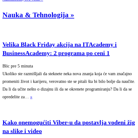
Nauka & Tehnologija
»
Velika Black Friday akcija na ITAcademy i
BusinessAcademy: 2 programa po ceni 1
Blic
pre 5 minuta
Ukoliko ste razmišljali da steknete neka nova znanja koja će vam značajno
promeniti život i karijeru, verovatno ste se pitali šta bi bilo bolje da naučite.
Da li da učite nešto o dizajnu ili da se okrenete programiranju? Da li da se
opredelite za…
»
Kako onemogućiti Viber-u da postavlja vodeni žig
na slike i video