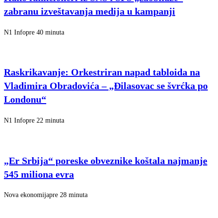
zabranu izveštavanja medija u kampanji
N1 Info
pre 40 minuta
Raskrikavanje: Orkestriran napad tabloida na
Vladimira Obradovića – „Đilasovac se švrćka po
Londonu“
N1 Info
pre 22 minuta
„Er Srbija“ poreske obveznike koštala najmanje
545 miliona evra
Nova ekonomija
pre 28 minuta