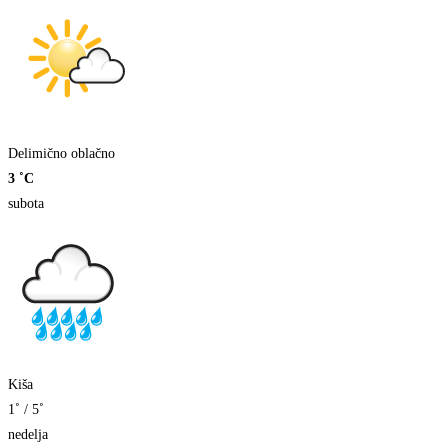
Delimično oblačno
3 ˚C
subota
Kiša
1˚ / 5˚
nedelja