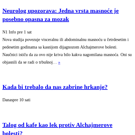
Neurolog upozorava: Jedna vrsta masnoće je
posebno opasna za mozak
N1 Info
pre 1 sat
Nova studija povezuje visceralnu ili abdominalnu masnoću u četrdesetim i
pedesetim godinama sa kasnijom dijagnozom Alchajmerove bolesti.
Naučnici ističu da za ovo nije kriva bilo kakva nagomilana masnoća. Oni su
objasnili da se radi o trbušnoj…
»
Kada bi trebalo da nas zabrine hrkanje?
Danas
pre 10 sati
Talog od kafe kao lek protiv Alchajmerove
bolesti?