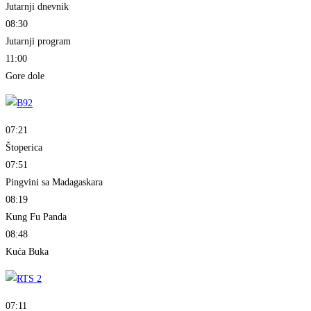
Jutarnji dnevnik
08:30
Jutarnji program
11:00
Gore dole
07:21
Štoperica
07:51
Pingvini sa Madagaskara
08:19
Kung Fu Panda
08:48
Kuća Buka
07:11