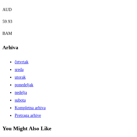
AUD
59.93
BAM
Arhiva
četvrtak
sreda
utorak
ponedeljak
nedelja
subota
Kompletna arhiva
Pretraga arhive
You Might Also Like