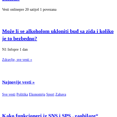
Vesti online
pre 20 sati
još 1 povezana
Može li se alkoholom ukloniti buđ sa zida i koliko
je to bezbedno?
N1 Info
pre 1 dan
Zdravlje, sve vesti
»
Najnovije vesti
»
Sve vesti
Politika
Ekonomija
Sport
Zabava
Kako funkcioneri iz SNS i SPS „zaobilaze“