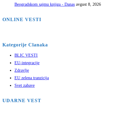
Beogradskom sajmu knjiga - Danas
avgust 8, 2026
ONLINE VESTI
Kategorije Clanaka
BLIC VESTI
EU-integracije
Zdravlje
EU zelena tranzicija
Svet zabave
UDARNE VEST