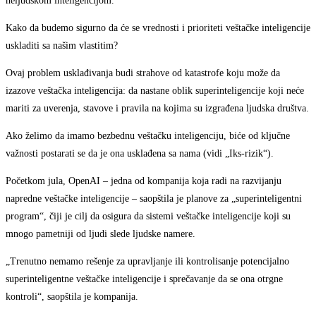
neljudskom inteligencijom.
Kako da budemo sigurno da će se vrednosti i prioriteti veštačke inteligencije
uskladiti sa našim vlastitim?
Ovaj problem usklađivanja budi strahove od katastrofe koju može da
izazove veštačka inteligencija: da nastane oblik superinteligencije koji neće
mariti za uverenja, stavove i pravila na kojima su izgrađena ljudska društva.
Ako želimo da imamo bezbednu veštačku inteligenciju, biće od ključne
važnosti postarati se da je ona usklađena sa nama (vidi „Iks-rizik“).
Početkom jula, OpenAI – jedna od kompanija koja radi na razvijanju
napredne veštačke inteligencije – saopštila je planove za „superinteligentni
program“, čiji je cilj da osigura da sistemi veštačke inteligencije koji su
mnogo pametniji od ljudi slede ljudske namere.
„Trenutno nemamo rešenje za upravljanje ili kontrolisanje potencijalno
superinteligentne veštačke inteligencije i sprečavanje da se ona otrgne
kontroli“, saopštila je kompanija.