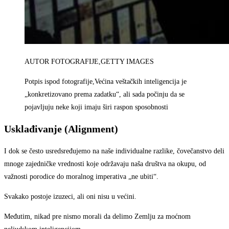
AUTOR FOTOGRAFIJE,
GETTY IMAGES
Potpis ispod fotografije,
Većina veštačkih inteligencija je
„konkretizovano prema zadatku“, ali sada počinju da se
pojavljuju neke koji imaju širi raspon sposobnosti
Usklađivanje (Alignment)
I dok se često usredsređujemo na naše individualne razlike, čovečanstvo deli
mnoge zajedničke vrednosti koje održavaju naša društva na okupu, od
važnosti porodice do moralnog imperativa „ne ubiti“.
Svakako postoje izuzeci, ali oni nisu u većini.
Međutim, nikad pre nismo morali da delimo Zemlju za moćnom