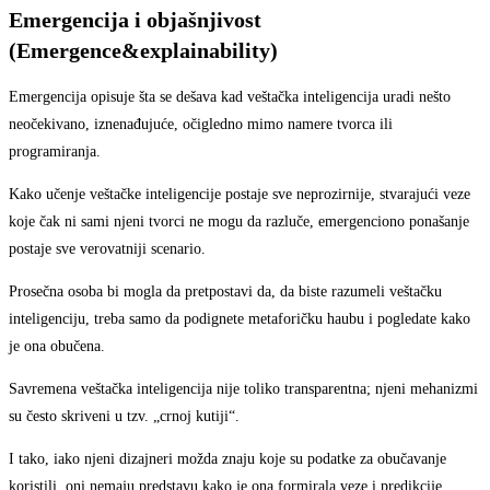
Emergencija i objašnjivost
(Emergence&explainability)
Emergencija opisuje šta se dešava kad veštačka inteligencija uradi nešto
neočekivano, iznenađujuće, očigledno mimo namere tvorca ili
programiranja.
Kako učenje veštačke inteligencije postaje sve neprozirnije, stvarajući veze
koje čak ni sami njeni tvorci ne mogu da razluče, emergenciono ponašanje
postaje sve verovatniji scenario.
Prosečna osoba bi mogla da pretpostavi da, da biste razumeli veštačku
inteligenciju, treba samo da podignete metaforičku haubu i pogledate kako
je ona obučena.
Savremena veštačka inteligencija nije toliko transparentna; njeni mehanizmi
su često skriveni u tzv. „crnoj kutiji“.
I tako, iako njeni dizajneri možda znaju koje su podatke za obučavanje
koristili, oni nemaju predstavu kako je ona formirala veze i predikcije