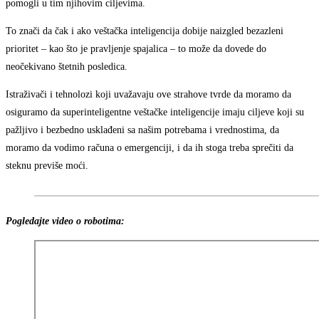
pomogli u tim njihovim ciljevima.
To znači da čak i ako veštačka inteligencija dobije naizgled bezazleni
prioritet – kao što je pravljenje spajalica – to može da dovede do
neočekivano štetnih posledica.
Istraživači i tehnolozi koji uvažavaju ove strahove tvrde da moramo da
osiguramo da superinteligentne veštačke inteligencije imaju ciljeve koji su
pažljivo i bezbedno usklađeni sa našim potrebama i vrednostima, da
moramo da vodimo računa o emergenciji, i da ih stoga treba sprečiti da
steknu previše moći.
Pogledajte video o robotima
: