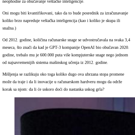
neophodne za obučavanje veštačke inteligencije.
Oni mogu biti kvantifikovani, tako da to bude posrednik za izračunavanje
koliko brzo napreduje veštačka inteligencija (kao i koliko je skupa ili
snažna.)
Od 2012. godine, količina računarske snage se udvostručavala na svaka 3,4
meseca, što znači da kad je GPT-3 kompanije OpenAI bio obučavan 2020.
godine, trebalo mu je 600.000 puta više kompjuterske snage nego jednom
od najsavremenijih sistema mašinskog učenja iz 2012. godine.
Mišljenja se razlikuju oko toga koliko dugo ova ubrzana stopa promene
može da traje i da li inovacije u računarskom hardveru mogu da održe
korak sa njom: da li će uskoro doći do nastanka uskog grla?