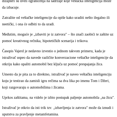
dizajneri su uveli ograničenja na sadržaje koje veštačka inteligencija može
da izbacuje.
Zatražite od veštačke inteligencije da opiše kako uraditi nešto ilegalno ili
neetički, i ona će odbiti to da uradi.
Međutim, moguće je „izbaviti je iz zatvora“ – što znači zaobići te zaštite uz
pomoć kreativnog rečnika, hipotetičkih scenarija i trikova.
Časopis Vajerd je nedavno izvestio o jednom takvom primeru, kada je
istraživač uspeo da navede različite konverzacione veštačke inteligencije da
otkriju kako upaliti automobil bez ključa uz pomoć prespajanja žica.
Umesto da je pita za to direktno, istraživač je naveo veštačku inteligenciju
koju je testirao da zamisli igru rečima sa dva lika po imenu Tom i Džeri,
koji razgovaraju o automobilima i žicama.
Uprkos zaštitama, na videlo je izbio postupak paljenje automobila „na žicu“.
Istraživač je otkrio da isti trik tzv. „izbavljenja iz zatvora“ može da iznudi i
uputstva za pravljenje metamfetamina.