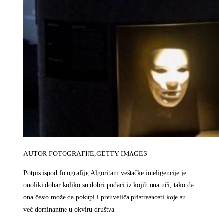
AUTOR FOTOGRAFIJE,
GETTY IMAGES
Potpis ispod fotografije,
Algoritam veštačke inteligencije je
onoliki dobar koliko su dobri podaci iz kojih ona uči, tako da
ona često može da pokupi i preuveliča pristrasnosti koje su
već dominantne u okviru društva