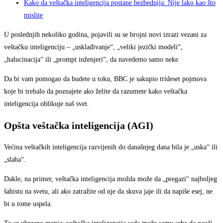
Kako da veštačka inteligencija postane bezbednija: Nije lako kao što
mislite
U poslednjih nekoliko godina, pojavili su se brojni novi izrazi vezani za
veštačku inteligenciju – „usklađivanje“, „veliki jezički modeli“,
„halucinacija“ ili „prompt inženjeri“, da navedemo samo neke.
Da bi vam pomogao da budete u toku, BBC je sakupio trideset pojmova
koje bi trebalo da poznajete ako želite da razumete kako veštačka
inteligencija oblikuje naš svet.
Opšta veštačka inteligencija (AGI)
Većina veštačkih inteligencija razvijenih do današnjeg dana bila je „uska“ ili
„slaba“.
Dakle, na primer, veštačka inteligencija možda može da „pregazi“ najboljeg
šahistu na svetu, ali ako zatražite od nje da skuva jaje ili da napiše esej, ne
bi u tome uspela.