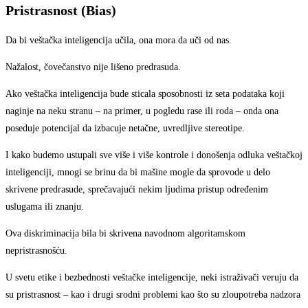
Pristrasnost (Bias)
Da bi veštačka inteligencija učila, ona mora da uči od nas.
Nažalost, čovečanstvo nije lišeno predrasuda.
Ako veštačka inteligencija bude sticala sposobnosti iz seta podataka koji
naginje na neku stranu – na primer, u pogledu rase ili roda – onda ona
poseduje potencijal da izbacuje netačne, uvredljive stereotipe.
I kako budemo ustupali sve više i više kontrole i donošenja odluka veštačkoj
inteligenciji, mnogi se brinu da bi mašine mogle da sprovode u delo
skrivene predrasude, sprečavajući nekim ljudima pristup određenim
uslugama ili znanju.
Ova diskriminacija bila bi skrivena navodnom algoritamskom
nepristrasnošću.
U svetu etike i bezbednosti veštačke inteligencije, neki istraživači veruju da
su pristrasnost – kao i drugi srodni problemi kao što su zloupotreba nadzora