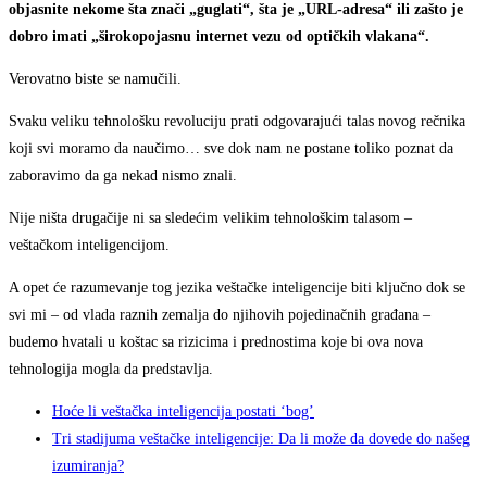
objasnite nekome šta znači „guglati“, šta je „URL-adresa“ ili zašto je
dobro imati „širokopojasnu internet vezu od optičkih vlakana“.
Verovatno biste se namučili.
Svaku veliku tehnološku revoluciju prati odgovarajući talas novog rečnika
koji svi moramo da naučimo… sve dok nam ne postane toliko poznat da
zaboravimo da ga nekad nismo znali.
Nije ništa drugačije ni sa sledećim velikim tehnološkim talasom –
veštačkom inteligencijom.
A opet će razumevanje tog jezika veštačke inteligencije biti ključno dok se
svi mi – od vlada raznih zemalja do njihovih pojedinačnih građana –
budemo hvatali u koštac sa rizicima i prednostima koje bi ova nova
tehnologija mogla da predstavlja.
Hoće li veštačka inteligencija postati ‘bog’
Tri stadijuma veštačke inteligencije: Da li može da dovede do našeg
izumiranja?