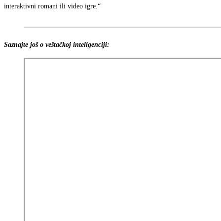
interaktivni romani ili video igre.“
Saznajte još o veštačkoj inteligenciji: