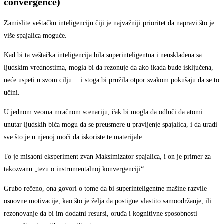
convergence)
Zamislite veštačku inteligenciju čiji je najvažniji prioritet da napravi što je
više spajalica moguće.
Kad bi ta veštačka inteligencija bila superinteligentna i neusklađena sa
ljudskim vrednostima, mogla bi da rezonuje da ako ikada bude isključena,
neće uspeti u svom cilju… i stoga bi pružila otpor svakom pokušaju da se to
učini.
U jednom veoma mračnom scenariju, čak bi mogla da odluči da atomi
unutar ljudskih bića mogu da se preusmere u pravljenje spajalica, i da uradi
sve što je u njenoj moći da iskoriste te materijale.
To je misaoni eksperiment zvan Maksimizator spajalica, i on je primer za
takozvanu „tezu o instrumentalnoj konvergenciji“.
Grubo rečeno, ona govori o tome da bi superinteligentne mašine razvile
osnovne motivacije, kao što je želja da postigne vlastito samoodržanje, ili
rezonovanje da bi im dodatni resursi, oruđa i kognitivne sposobnosti