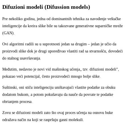
Difuzioni modeli (Difussion models)
Pre nekoliko godina, jedna od dominantnih tehnika za navođenje veštačke
inteligencije da kreira slike bile su takozvane generativne suparničke mreže
(GAN).
Ovi algoritmi radili su u suprotnosti jedan sa drugim – jedan je učio da
proizvodi slike dok je drugi upoređivao vlastiti rad sa stvarnošću, dovodeći
do stalnog usavršavanja.
Međutim, nedavno je novi vid mašinskog učenja„ tzv. difuzioni modeli“,
pokazao veći potencijal, često proizvodeći mnogo bolje slike.
Suštinski, oni stiču inteligenciju uništavajući vlastite podatke za obuku
dodatom bukom, a potom pokušavaju da nauče da povrate te podatke
obrtanjem procesa.
Zovu se difuzioni modeli zato što ovaj proces učenja na osnovu buke
odražava način na koji se raspršuju gasni molekuli.