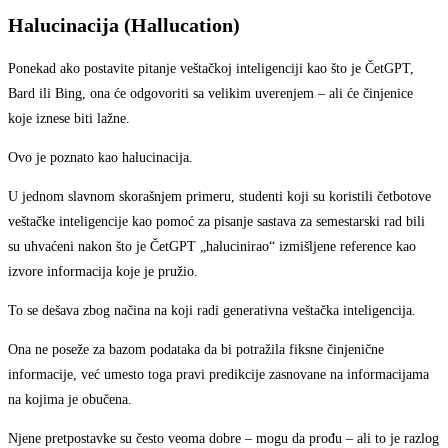
Halucinacija (Hallucation)
Ponekad ako postavite pitanje veštačkoj inteligenciji kao što je ČetGPT,
Bard ili Bing, ona će odgovoriti sa velikim uverenjem – ali će činjenice
koje iznese biti lažne.
Ovo je poznato kao halucinacija.
U jednom slavnom skorašnjem primeru, studenti koji su koristili četbotove
veštačke inteligencije kao pomoć za pisanje sastava za semestarski rad bili
su uhvaćeni nakon što je ČetGPT „halucinirao“ izmišljene reference kao
izvore informacija koje je pružio.
To se dešava zbog načina na koji radi generativna veštačka inteligencija.
Ona ne poseže za bazom podataka da bi potražila fiksne činjenične
informacije, već umesto toga pravi predikcije zasnovane na informacijama
na kojima je obučena.
Njene pretpostavke su često veoma dobre – mogu da prođu – ali to je razlog