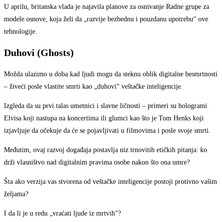
U aprilu, britanska vlada je najavila planove za osnivanje Radne grupe za
modele osnove, koja želi da „razvije bezbednu i pouzdanu upotrebu“ ove
tehnologije.
Duhovi (Ghosts)
Možda ulazimo u doba kad ljudi mogu da steknu oblik digitalne besmrtnosti
– živeći posle vlastite smrti kao „duhovi“ veštačke inteligencije.
Izgleda da su prvi talas umetnici i slavne ličnosti – primeri su hologrami
Elvisa koji nastupa na koncertima ili glumci kao što je Tom Henks koji
izjavljuje da očekuje da će se pojavljivati u filmovima i posle svoje smrti.
Međutim, ovaj razvoj događaja postavlja niz trnovitih etičkih pitanja: ko
drži vlasništvo nad digitalnim pravima osobe nakon što ona umre?
Šta ako verzija vas stvorena od veštačke inteligencije postoji protivno vašim
željama?
I da li je u redu „vraćati ljude iz mrtvih“?