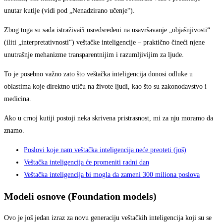
unutar kutije (vidi pod „Nenadzirano učenje“).
Zbog toga su sada istraživači usredsređeni na usavršavanje „objašnjivosti“
(iliti „interpretativnosti“) veštačke inteligencije – praktično čineći njene
unutrašnje mehanizme transparentnijim i razumljivijim za ljude.
To je posebno važno zato što veštačka inteligencija donosi odluke u
oblastima koje direktno utiču na živote ljudi, kao što su zakonodavstvo i
medicina.
Ako u crnoj kutiji postoji neka skrivena pristrasnost, mi za nju moramo da
znamo.
Poslovi koje nam veštačka inteligencija neće preoteti (još)
Veštačka inteligencija će promeniti radni dan
Veštačka inteligencija bi mogla da zameni 300 miliona poslova
Modeli osnove (Foundation models)
Ovo je još jedan izraz za novu generaciju veštačkih inteligencija koji su se