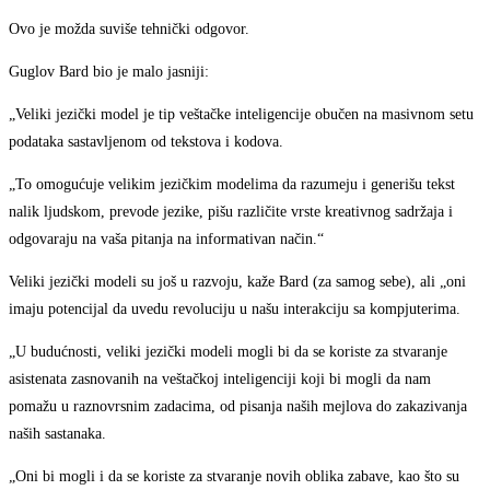
Ovo je možda suviše tehnički odgovor.
Guglov Bard bio je malo jasniji:
„Veliki jezički model je tip veštačke inteligencije obučen na masivnom setu
podataka sastavljenom od tekstova i kodova.
„To omogućuje velikim jezičkim modelima da razumeju i generišu tekst
nalik ljudskom, prevode jezike, pišu različite vrste kreativnog sadržaja i
odgovaraju na vaša pitanja na informativan način.“
Veliki jezički modeli su još u razvoju, kaže Bard (za samog sebe), ali „oni
imaju potencijal da uvedu revoluciju u našu interakciju sa kompjuterima.
„U budućnosti, veliki jezički modeli mogli bi da se koriste za stvaranje
asistenata zasnovanih na veštačkoj inteligenciji koji bi mogli da nam
pomažu u raznovrsnim zadacima, od pisanja naših mejlova do zakazivanja
naših sastanaka.
„Oni bi mogli i da se koriste za stvaranje novih oblika zabave, kao što su