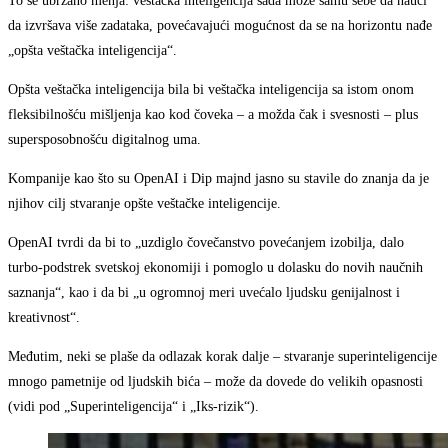
To se ubrzano menja: veštačka inteligencija sada može samu sebe da nauči
da izvršava više zadataka, povećavajući mogućnost da se na horizontu nađe
„opšta veštačka inteligencija“.
Opšta veštačka inteligencija bila bi veštačka inteligencija sa istom onom
fleksibilnošću mišljenja kao kod čoveka – a možda čak i svesnosti – plus
supersposobnošću digitalnog uma.
Kompanije kao što su OpenAI i Dip majnd jasno su stavile do znanja da je
njihov cilj stvaranje opšte veštačke inteligencije.
OpenAI tvrdi da bi to „uzdiglo čovečanstvo povećanjem izobilja, dalo
turbo-podstrek svetskoj ekonomiji i pomoglo u dolasku do novih naučnih
saznanja“, kao i da bi „u ogromnoj meri uvećalo ljudsku genijalnost i
kreativnost“.
Međutim, neki se plaše da odlazak korak dalje – stvaranje superinteligencije
mnogo pametnije od ljudskih bića – može da dovede do velikih opasnosti
(vidi pod „Superinteligencija“ i „Iks-rizik“).