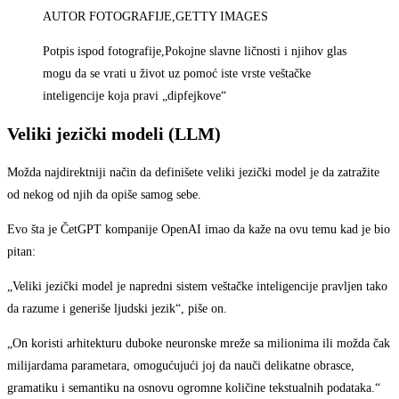
AUTOR FOTOGRAFIJE,
GETTY IMAGES
Potpis ispod fotografije,
Pokojne slavne ličnosti i njihov glas
mogu da se vrati u život uz pomoć iste vrste veštačke
inteligencije koja pravi „dipfejkove“
Veliki jezički modeli (LLM)
Možda najdirektniji način da definišete veliki jezički model je da zatražite
od nekog od njih da opiše samog sebe.
Evo šta je ČetGPT kompanije OpenAI imao da kaže na ovu temu kad je bio
pitan:
„Veliki jezički model je napredni sistem veštačke inteligencije pravljen tako
da razume i generiše ljudski jezik“, piše on.
„On koristi arhitekturu duboke neuronske mreže sa milionima ili možda čak
milijardama parametara, omogućujući joj da nauči delikatne obrasce,
gramatiku i semantiku na osnovu ogromne količine tekstualnih podataka.“