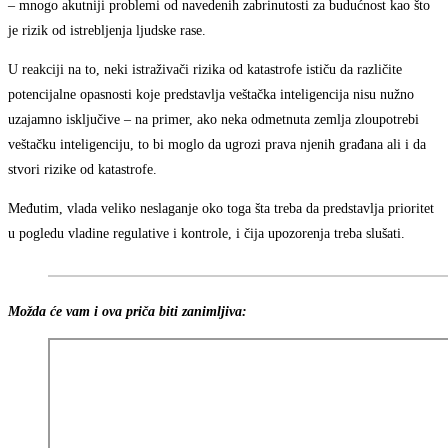
– mnogo akutniji problemi od navedenih zabrinutosti za budućnost kao što
je rizik od istrebljenja ljudske rase.
U reakciji na to, neki istraživači rizika od katastrofe ističu da različite
potencijalne opasnosti koje predstavlja veštačka inteligencija nisu nužno
uzajamno isključive – na primer, ako neka odmetnuta zemlja zloupotrebi
veštačku inteligenciju, to bi moglo da ugrozi prava njenih građana ali i da
stvori rizike od katastrofe.
Međutim, vlada veliko neslaganje oko toga šta treba da predstavlja prioritet
u pogledu vladine regulative i kontrole, i čija upozorenja treba slušati.
Možda će vam i ova priča biti zanimljiva: