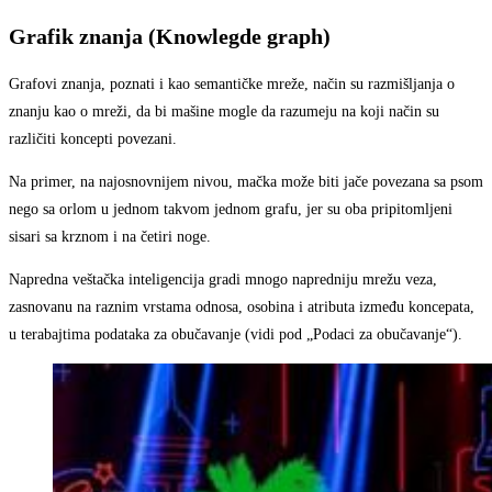
Grafik znanja (Knowlegde graph)
Grafovi znanja, poznati i kao semantičke mreže, način su razmišljanja o
znanju kao o mreži, da bi mašine mogle da razumeju na koji način su
različiti koncepti povezani.
Na primer, na najosnovnijem nivou, mačka može biti jače povezana sa psom
nego sa orlom u jednom takvom jednom grafu, jer su oba pripitomljeni
sisari sa krznom i na četiri noge.
Napredna veštačka inteligencija gradi mnogo napredniju mrežu veza,
zasnovanu na raznim vrstama odnosa, osobina i atributa između koncepata,
u terabajtima podataka za obučavanje (vidi pod „Podaci za obučavanje“).