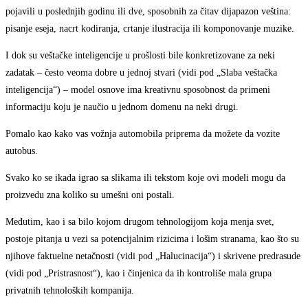
pojavili u poslednjih godinu ili dve, sposobnih za čitav dijapazon veština:
pisanje eseja, nacrt kodiranja, crtanje ilustracija ili komponovanje muzike.
I dok su veštačke inteligencije u prošlosti bile konkretizovane za neki
zadatak – često veoma dobre u jednoj stvari (vidi pod „Slaba veštačka
inteligencija“) – model osnove ima kreativnu sposobnost da primeni
informaciju koju je naučio u jednom domenu na neki drugi.
Pomalo kao kako vas vožnja automobila priprema da možete da vozite
autobus.
Svako ko se ikada igrao sa slikama ili tekstom koje ovi modeli mogu da
proizvedu zna koliko su umešni oni postali.
Međutim, kao i sa bilo kojom drugom tehnologijom koja menja svet,
postoje pitanja u vezi sa potencijalnim rizicima i lošim stranama, kao što su
njihove faktuelne netačnosti (vidi pod „Halucinacija“) i skrivene predrasude
(vidi pod „Pristrasnost“), kao i činjenica da ih kontroliše mala grupa
privatnih tehnoloških kompanija.