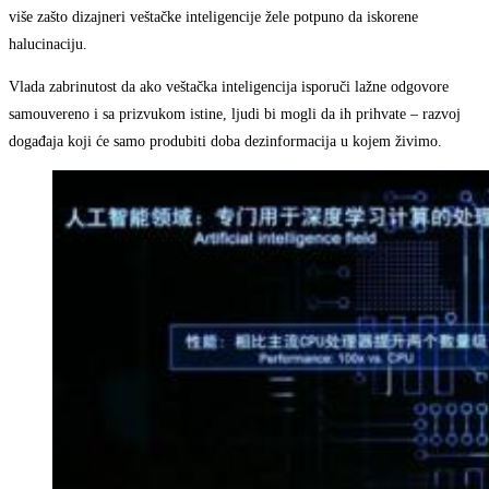
više zašto dizajneri veštačke inteligencije žele potpuno da iskorene
halucinaciju.
Vlada zabrinutost da ako veštačka inteligencija isporuči lažne odgovore
samouvereno i sa prizvukom istine, ljudi bi mogli da ih prihvate – razvoj
događaja koji će samo produbiti doba dezinformacija u kojem živimo.