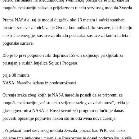
petero astronauta na Međunarodnoj svemirskoj postaji da se pripreme za
moguću evakuaciju nalaze u prijelaznom tunelu servisnog modula Zvezda.
Prema NASA-i, taj je modul dugačak oko 13 metara i sadrži stambeni
prostor, sustave za održavanje života, komunikacijske sustave, distribuciju
električne energije, sustave za obradu podataka, sustave za kontrolu leta i
pogonske sustave.
Bio je to prvi potpuno ruski doprinos ISS-u i uključuje priključak za
pristajanje ruskih letjelica Sojuz i Progress.
prije 38 minuta
NASA: Naredba izdana iz predostrožnosti
Curenja zraka zbog kojih je NASA naredila posadi da se pripremi za
moguću evakuaciju „već su neko vrijeme razlog za zabrinutost“, rekla je
glasnogovornica NASA-e. Ruski svemirski program odlučio je danas
provesti opsežnije popravke nakon što su otkrivena nova curenja.
„Prijelazni tunel servisnog modula Zvezda, poznat kao PrK, već neko
vrijeme ima pukotine i curenja, a Roskosmos je dosad poduzeo što je više