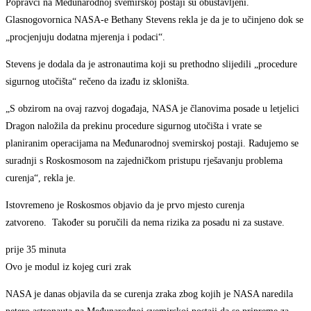
Popravci na Međunarodnoj svemirskoj postaji su obustavljeni.
Glasnogovornica NASA-e Bethany Stevens rekla je da je to učinjeno dok se
„procjenjuju dodatna mjerenja i podaci“.
Stevens je dodala da je astronautima koji su prethodno slijedili „procedure
sigurnog utočišta“ rečeno da izađu iz skloništa.
„S obzirom na ovaj razvoj događaja, NASA je članovima posade u letjelici
Dragon naložila da prekinu procedure sigurnog utočišta i vrate se
planiranim operacijama na Međunarodnoj svemirskoj postaji. Radujemo se
suradnji s Roskosmosom na zajedničkom pristupu rješavanju problema
curenja“, rekla je.
Istovremeno je Roskosmos objavio da je prvo mjesto curenja
zatvoreno. Također su poručili da nema rizika za posadu ni za sustave.
prije 35 minuta
Ovo je modul iz kojeg curi zrak
NASA je danas objavila da se curenja zraka zbog kojih je NASA naredila