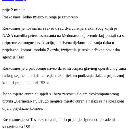
prije 2 minute
Roskosmos: Jedno mjesto curenja je zatvoreno
Roskosmos je novinarima rekao da su dva curenja zraka, zbog kojih je
NASA naredila petero astronauta na Međunarodnoj svemirskoj postaji da se
pripreme za moguću evakuaciju, otkrivena tijekom podizanja tlaka u
prijelaznoj komori modula Zvezda, izvijestila je ruska državna novinska
agencija Tass.
Roskosmos je u priopćenju naveo da su stručnjaci glavnog operativnog tima
ruskog segmenta otkrili curenja zraka tijekom podizanja tlaka u prijelaznoj
komori prema komori ISS-a.
Jedno mjesto curenja uspjeli su brzo zatvoriti slojem dvokomponentnog
brtvila „Germetal-1“. Drugo moguće mjesto curenja nalazi se na stožastom
dijelu prijelazne komore.
Roskosmos je za Tass rekao da nije bilo prijetnje sigurnosti posade ni
sustavima na ISS-u.