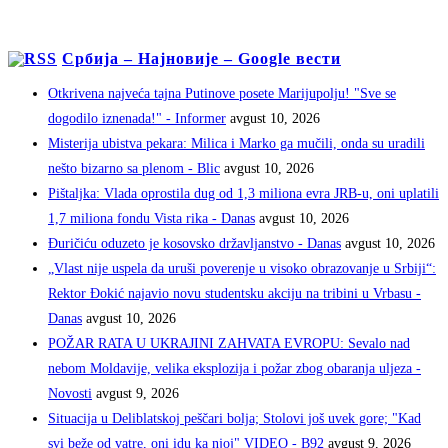
Србија – Најновије – Google вести
Otkrivena najveća tajna Putinove posete Marijupolju! "Sve se
dogodilo iznenada!" - Informer
avgust 10, 2026
Misterija ubistva pekara: Milica i Marko ga mučili, onda su uradili
nešto bizarno sa plenom - Blic
avgust 10, 2026
Pištaljka: Vlada oprostila dug od 1,3 miliona evra JRB-u, oni uplatili
1,7 miliona fondu Vista rika - Danas
avgust 10, 2026
Đuričiću oduzeto je kosovsko državljanstvo - Danas
avgust 10, 2026
„Vlast nije uspela da uruši poverenje u visoko obrazovanje u Srbiji“:
Rektor Đokić najavio novu studentsku akciju na tribini u Vrbasu -
Danas
avgust 10, 2026
POŽAR RATA U UKRAJINI ZAHVATA EVROPU: Sevalo nad
nebom Moldavije, velika eksplozija i požar zbog obaranja uljeza -
Novosti
avgust 9, 2026
Situacija u Deliblatskoj peščari bolja; Stolovi još uvek gore; "Kad
svi beže od vatre, oni idu ka njoj" VIDEO - B92
avgust 9, 2026