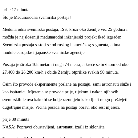
prije 17 minuta
Što je Međunarodna svemirska postaja?
Međunarodna svemirska postaja, ISS, kruži oko Zemlje već 25 godina i
možda je najsloženiji međunarodni inženjerski projekt ikad izgrađen.
Svemirska postaja sastoji se od ruskog i američkog segmenta, a ima i
module europske i japanske svemirske agencije.
Postaja je široka 108 metara i duga 74 metra, a kreće se brzinom od oko
27.400 do 28.200 km/h i obiđe Zemlju otprilike svakih 90 minuta.
Osim što provode eksperimente poslane na postaju, sami astronauti služe i
kao ispitanici. Mjerenja se provode prije, tijekom i nakon njihovih
svemirskih letova kako bi se bolje razumjelo kako ljudi mogu preživjeti
dugotrajne misije. Većina posada na postaji boravi oko šest mjeseci.
prije 30 minuta
NASA: Popravci obustavljeni, astronauti izašli iz skloništa