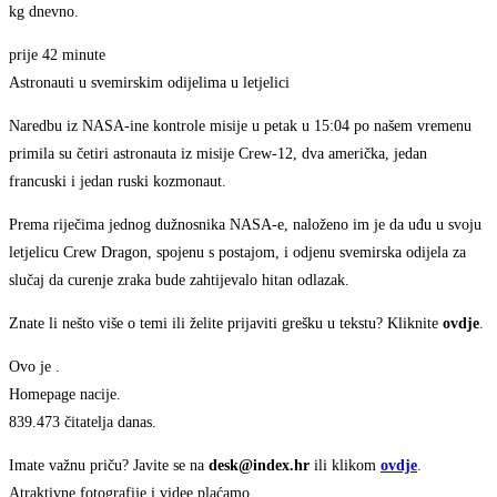
kg dnevno.
prije 42 minute
Astronauti u svemirskim odijelima u letjelici
Naredbu iz NASA-ine kontrole misije u petak u 15:04 po našem vremenu
primila su četiri astronauta iz misije Crew-12, dva američka, jedan
francuski i jedan ruski kozmonaut.
Prema riječima jednog dužnosnika NASA-e, naloženo im je da uđu u svoju
letjelicu Crew Dragon, spojenu s postajom, i odjenu svemirska odijela za
slučaj da curenje zraka bude zahtijevalo hitan odlazak.
Znate li nešto više o temi ili želite prijaviti grešku u tekstu? Kliknite
ovdje
.
Ovo je
.
Homepage nacije.
839.473
čitatelja danas.
Imate važnu priču? Javite se na
desk@index.hr
ili klikom
ovdje
.
Atraktivne fotografije i videe plaćamo.