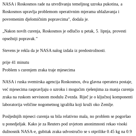
NASA i Roskosmos rade na utvrđivanju temeljnog uzroka pukotina, a
Roskosmos upravlja problemom operativnim mjerama ublažavanja i
povremenim djelomičnim popravcima“, dodala je.
„Nakon novih curenja, Roskosmos je odlučio u petak, 5. lipnja, provesti
opsežniji popravak.“
Stevens je rekla da je NASA nalog izdala iz predostrožnosti.
prije 41 minutu
Problem s curenjem zraka traje mjesecima
NASA i ruska svemirska agencija Roskosmos, dva glavna operatera postaje,
već mjesecima raspravljaju o uzroku i mogućim rješenjima za manja curenja
zraka na ruskom servisnom modulu Zvezda. Riječ je o ključnoj komponenti
laboratorija veličine nogometnog igrališta koji kruži oko Zemlje.
Posljednjih mjeseci curenja su bila relativno mala, no problem se pogoršao
u ponedjeljak. Kako je za Reuters pod uvjetom anonimnosti rekao visoki
dužnosnik NASA-e, gubitak zraka udvostručio se s otprilike 0.45 kg na 0.9