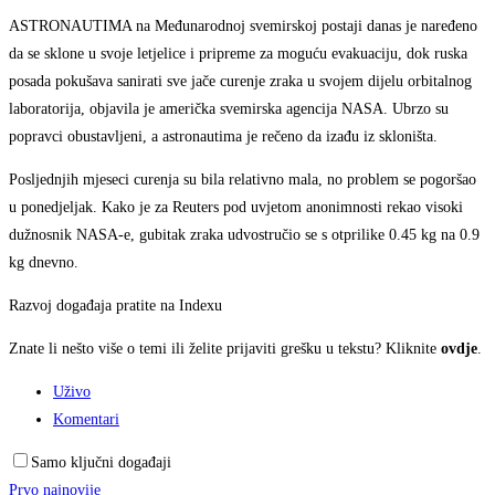
ASTRONAUTIMA na Međunarodnoj svemirskoj postaji danas je naređeno
da se sklone u svoje letjelice i pripreme za moguću evakuaciju, dok ruska
posada pokušava sanirati sve jače curenje zraka u svojem dijelu orbitalnog
laboratorija, objavila je američka svemirska agencija NASA. Ubrzo su
popravci obustavljeni, a astronautima je rečeno da izađu iz skloništa.
Posljednjih mjeseci curenja su bila relativno mala, no problem se pogoršao
u ponedjeljak. Kako je za Reuters pod uvjetom anonimnosti rekao visoki
dužnosnik NASA-e, gubitak zraka udvostručio se s otprilike 0.45 kg na 0.9
kg dnevno.
Razvoj događaja pratite na Indexu
Znate li nešto više o temi ili želite prijaviti grešku u tekstu? Kliknite
ovdje
.
Uživo
Komentari
Samo ključni događaji
Prvo najnovije