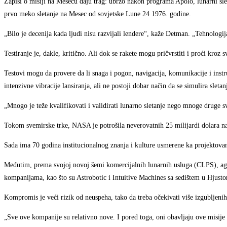
Zapisi o misiji na Mesecu daju trag: ubrzo nakon programa Apolo, lunarni sleta
prvo meko sletanje na Mesec od sovjetske Lune 24 1976. godine.
„Bilo je decenija kada ljudi nisu razvijali lendere“, kaže Detman. „Tehnologij
Testiranje je, dakle, kritično. Ali dok se rakete mogu pričvrstiti i proći kroz 
Testovi mogu da provere da li snaga i pogon, navigacija, komunikacije i instr
intenzivne vibracije lansiranja, ali ne postoji dobar način da se simulira sleta
„Mnogo je teže kvalifikovati i validirati lunarno sletanje nego mnoge druge 
Tokom svemirske trke, NASA je potrošila neverovatnih 25 milijardi dolara na
Sada ima 70 godina institucionalnog znanja i kulture usmerene ka projektovanju
Međutim, prema svojoj novoj šemi komercijalnih lunarnih usluga (CLPS), agenc
kompanijama, kao što su Astrobotic i Intuitive Machines sa sedištem u Hjusto
Kompromis je veći rizik od neuspeha, tako da treba očekivati više izgubljenih
„Sve ove kompanije su relativno nove. I pored toga, oni obavljaju ove misi