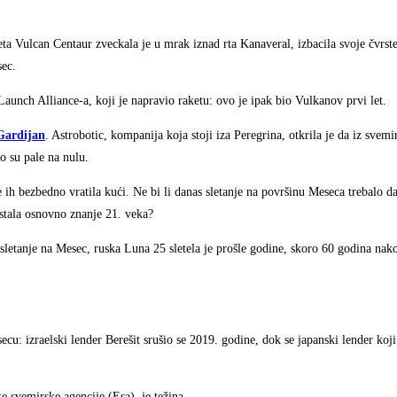
eta Vulcan Centaur zveckala je u mrak iznad rta Kanaveral, izbacila svoje čvrste
sec.
aunch Alliance-a, koji je napravio raketu: ovo je ipak bio Vulkanov prvi let.
Gardijan
. Astrobotic, kompanija koja stoji iza Peregrina, otkrila je da iz svemir
o su pale na nulu.
 ih bezbedno vratila kući. Ne bi li danas sletanje na površinu Meseca trebalo 
ostala osnovno znanje 21. veka?
sletanje na Mesec, ruska Luna 25 sletela je prošle godine, skoro 60 godina nako
u: izraelski lender Berešit srušio se 2019. godine, dok se japanski lender koji 
e svemirske agencije (Esa), je težina.