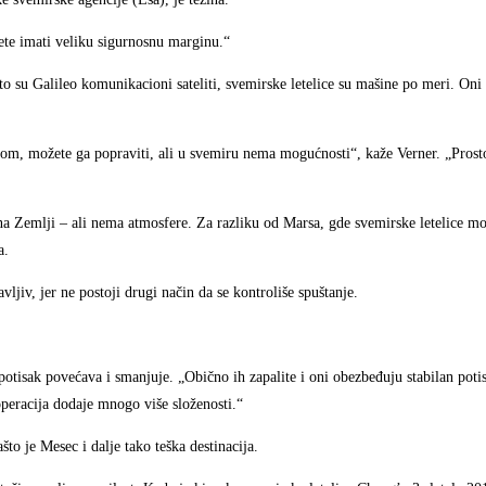
ožete imati veliku sigurnosnu marginu.“
što su Galileo komunikacioni sateliti, svemirske letelice su mašine po meri. Oni
m, možete ga popraviti, ali u svemiru nema mogućnosti“, kaže Verner. „Prost
na Zemlji – ali nema atmosfere. Za razliku od Marsa, gde svemirske letelice m
a.
jiv, jer ne postoji drugi način da se kontroliše spuštanje.
otisak povećava i smanjuje. „Obično ih zapalite i oni obezbeđuju stabilan poti
peracija dodaje mnogo više složenosti.“
to je Mesec i dalje tako teška destinacija.