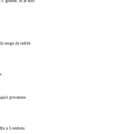
3. godine, to je bilo
o da mogu da izdrže
c.
ajući privatnim
edžu u Londonu.