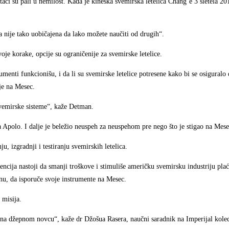
či su pali u nemilost. Kada je kineska svemirska letelica Chang’e 3 sletela 201
a nije tako uobičajena da lako možete naučiti od drugih“.
svoje korake, opcije su ograničenije za svemirske letelice.
umenti funkcionišu, i da li su svemirske letelice potresene kako bi se osigural
nje na Mesec.
svemirske sisteme“, kaže Detman.
 Apolo. I dalje je beležio neuspeh za neuspehom pre nego što je stigao na Mese
, izgradnji i testiranju svemirskih letelica.
ija nastoji da smanji troškove i stimuliše američku svemirsku industriju plać
nu, da isporuče svoje instrumente na Mesec.
 misija.
je na džepnom novcu“, kaže dr Džošua Rasera, naučni saradnik na Imperijal kol