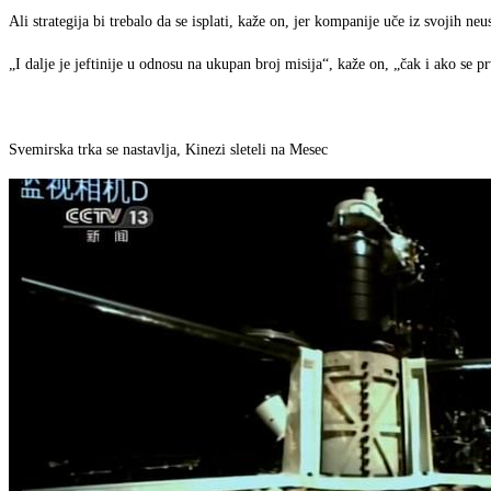
Ali strategija bi trebalo da se isplati, kaže on, jer kompanije uče iz svojih neu
„I dalje je jeftinije u odnosu na ukupan broj misija“, kaže on, „čak i ako se 
Svemirska trka se nastavlja, Kinezi sleteli na Mesec