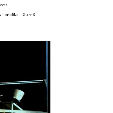
speha.
prvih nekoliko možda sruši.“