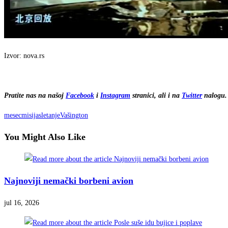
Izvor: nova.rs
Pratite nas na našoj
Facebook
i
Instagram
stranici, ali i na
Twitter
nalogu. 
mesec
misija
sletanje
Vašington
You Might Also Like
Najnoviji nemački borbeni avion
jul 16, 2026