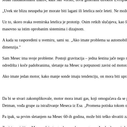
„Uvek ste blizu neuspeha jer morate biti lagani ili letelica neće leteti. Ne m
Uz to, skoro svaka svemirska letelica je prototip. Osim retkih slučajeva, kao 
masovno sa istim oprobanim sistemima i dizajnom.
A kada su raspoređeni u svemiru, sami su. „Ako imate problema sa automobilo
dimenzija.“
Sam Mesec ima svoje probleme. Postoji gravitacija – jedna šestina jače nego 
odredišta i koče padobranima, sletanje na Mesec u potpunosti zavisi od motor
Ako imate jedan motor, kako manje sonde imaju tendenciju, on mora biti upravl
Da bi se stvari zakomplikovale, motor mora imati gas, koji omogućava da se p
Detman, vođa grupe za istraživanje Meseca iz Esa. „Promena potiska tokom o
Pa ipak, sa prvim sletanjem na Mesec 60-ih godina, može biti teško shvatiti zaš