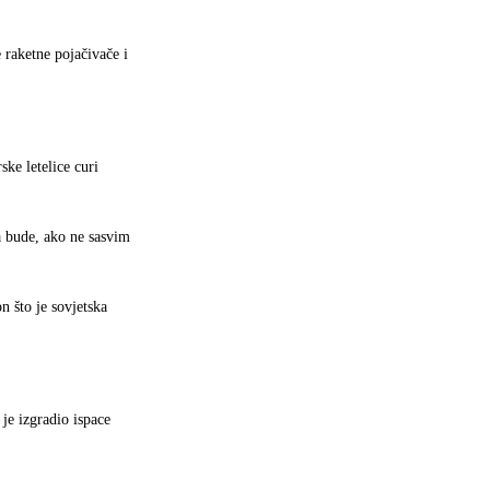
 raketne pojačivače i
ske letelice curi
da bude, ako ne sasvim
n što je sovjetska
je izgradio ispace