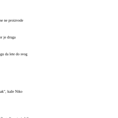
 se ne proizvode
or je druga
ogu da lete do svog
sak“, kaže Niko