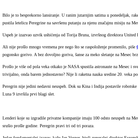
Bilo je to besprekorno lansiranje. U ranim jutarnjim satima u ponedeljak, rak
pustila letelicu Peregrine na savršenu putanju za njenu značajnu misiju na Me
Uspeh je izazvao uzvik ushićenja od Torija Bruna, izvršnog direktora United L
Ali nije prošlo mnogo vremena pre nego što se raspoloženje promenilo, piše
pogonsko gorivo. A bez dovoljno goriva, šanse za meko sletanje na Mesec brz
Prošlo je više od pola veka otkako je NASA spustila astronaute na Mesec i sve
trivijalno, onda barem jednostavno? Nije li raketna nauka sredine 20. veka p
Peregrin nije jedini nedavni neuspeh. Dok su Kina i Indija postavile robotske 
Luna 9 izvršila prvi blagi slet.
Lenderi koje su izgradile privatne kompanije imaju 100 odsto neuspeh na Mesec
srušio prošle godine. Peregrin pravi tri od tri poraza.
Jedan fundamentalni izazov, kaže Jan Vorner, bivši generalni direktor Evropsk