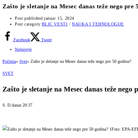
Zašto je sletanje na Mesec danas teže nego pre 
Post published:
januar 15, 2024
Post category:
BLIC VESTI
/
NAUKA I TEHNOLOGIJE
Facebook
Tweet
Najnovije
Početna
»
Svet
»
Zašto je sletanje na Mesec danas teže nego pre 50 godina?
SVET
Zašto je sletanje na Mesec danas teže nego 
S. D.
danas 20:37
Foto: EPA-EF