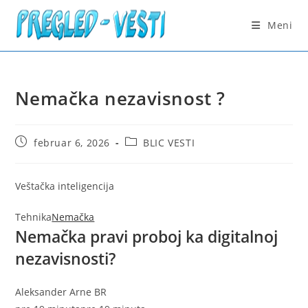
Skip
to
Meni
content
Nemačka nezavisnost ?
Post
Post
februar 6, 2026
BLIC VESTI
published:
category:
Veštačka inteligencija
Tehnika
Nemačka
Nemačka pravi proboj ka digitalnoj
nezavisnosti?
Aleksander Arne
BR