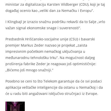
ministar za digitalizaciju Karsten Vildberger (CDU), koji je taj
događaj ocenio kao „veliki dan za Nemačku i Evropu“.
I Klingbajl je izrazio snažnu podršku rekavši da to šalje „vrlo
važan signal ekonomske snage i suverenosti“.
Predsednik Hrišćansko-socijalne unije (CSU) i bavarski
premijer Markus Zeder nazvao je projekat „zaista
impresivnim početkom nemačkog uključivanja u
međunarodnu tehnološku trku“. Na mogućnost daljeg
proširenja fabrike Zeder je reagovao još optimističnije:
„Bićemo još mnogo snažniji.“
Posebno se ceni to što Telekom garantuje da će svi podaci
aplikacija veštačke inteligencije da ostanu u Nemačkoj i da
će u radu biti angažovani isključivo stručnjaci iz Evrope.