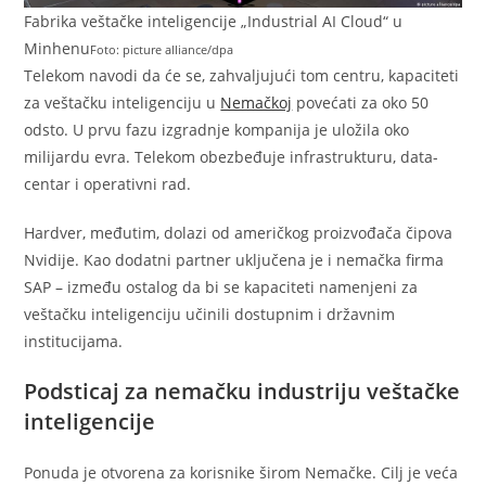
Fabrika veštačke inteligencije „Industrial AI Cloud“ u
Minhenu
Foto: picture alliance/dpa
Telekom navodi da će se, zahvaljujući tom centru, kapaciteti
za veštačku inteligenciju u
Nemačkoj
povećati za oko 50
odsto. U prvu fazu izgradnje kompanija je uložila oko
milijardu evra. Telekom obezbeđuje infrastrukturu, data-
centar i operativni rad.
Hardver, međutim, dolazi od američkog proizvođača čipova
Nvidije. Kao dodatni partner uključena je i nemačka firma
SAP – između ostalog da bi se kapaciteti namenjeni za
veštačku inteligenciju učinili dostupnim i državnim
institucijama.
Podsticaj za nemačku industriju veštačke
inteligencije
Ponuda je otvorena za korisnike širom Nemačke. Cilj je veća