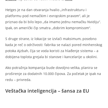
Hetges je na dan otvaranja hvalio „infrastrukturu i
platformu pod nemačkim i evropskim pravom“, ali je
priznao da bi bilo lepo „da imamo jednu nemačku Nvidiju“.
Ipak, on američki čip smatra „dobrim kompromisom“.
S druge strane, iz lokacije se izvlači maksimum, posebno
kada je reč o održivosti: fabrika se nalazi pored minhenskog
potoka Ajzbah, čija se voda koristi za hlađenje sistema – a
dobijena toplota grejala bi stanove i kancelarije u okolini.
Ako potražnja kompanija bude dovoljno velika, planira se
proširenje za dodatnih 10.000 čipova. Za početak je ipak na
redu – privreda.
Veštačka inteligencija – šansa za EU