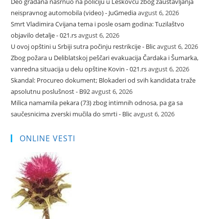
Deo građana nasrnuo na policiju u Leskovcu zbog zaustavljanja
neispravnog automobila (video) - JuGmedia
avgust 6, 2026
Smrt Vladimira Cvijana tema i posle osam godina: Tuzilaštvo
objavilo detalje - 021.rs
avgust 6, 2026
U ovoj opštini u Srbiji sutra počinju restrikcije - Blic
avgust 6, 2026
Zbog požara u Deliblatskoj peščari evakuacija Čardaka i Šumarka,
vanredna situacija u delu opštine Kovin - 021.rs
avgust 6, 2026
Skandal: Procureo dokument; Blokaderi od svih kandidata traže
apsolutnu poslušnost - B92
avgust 6, 2026
Milica namamila pekara (73) zbog intimnih odnosa, pa ga sa
saučesnicima zverski mučila do smrti - Blic
avgust 6, 2026
ONLINE VESTI