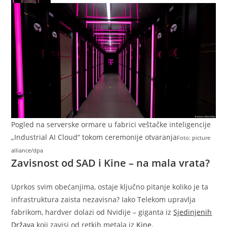
Pogled na serverske ormare u fabrici veštačke inteligencije
„Industrial AI Cloud“ tokom ceremonije otvaranja
Foto: picture
alliance/dpa
Zavisnost od SAD i Kine – na mala vrata?
Uprkos svim obećanjima, ostaje ključno pitanje koliko je ta
infrastruktura zaista nezavisna? Iako Telekom upravlja
fabrikom, hardver dolazi od Nvidije – giganta iz
Sjedinjenih
Država
koji zavisi od retkih metala iz
Kine
.