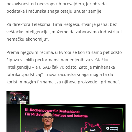
nezavisnost od neevropskih provajdera, jer obrada
podataka i računska snaga ostaju unutar zemlje.
Za direktora Telekoma, Tima Hetgesa, stvar je jasna: bez
veštačke inteligencije „možemo da zaboravimo industriju i
nemačku ekonomiju“.
Prema njegovim rečima, u Evropi se koristi samo pet odsto
čipova visokih performansi namenjenih za veštačku
inteligenciju – a u SAD čak 70 odsto. Zato je minhenska
fabrika „podsticaj“ – nova računska snaga mogla bi da
koristi mnogim firmama „za njihove proizvode i primene“.