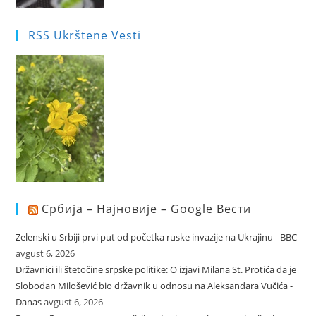
RSS Ukrštene Vesti
Србија – Најновије – Google Вести
Zelenski u Srbiji prvi put od početka ruske invazije na Ukrajinu - BBC
avgust 6, 2026
Državnici ili štetočine srpske politike: O izjavi Milana St. Protića da je
Slobodan Milošević bio državnik u odnosu na Aleksandara Vučića -
Danas
avgust 6, 2026