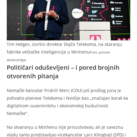
Tim Hetges, izvršni direktor Dojče Telekoma, na otaranju
fabrike veštačke inteligencije u Minhenu
Foto: picture
alliance/dpa
Političari oduševljeni – i pored brojnih
otvorenih pitanja
Nemački kancelar Fridrih Merc (CDU) još prošlog juna je
pohvalio planove Telekoma i Nvidije kao „značajan korak ka
digitalnom suverenitetu i ekonomskoj budućnosti
Nemačke“.
Na otvaranju u Minhenu nije prisustvovao, ali je saveznu
vladu tamo predstavljao vicekancelar Lars Klingbajl (SPD) i