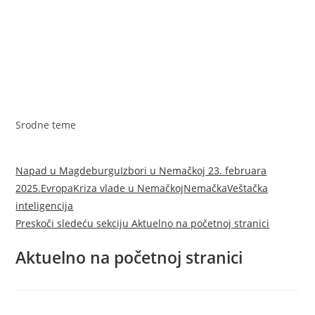
Srodne teme
Napad u Magdeburgu
Izbori u Nemačkoj 23. februara
2025.
Evropa
Kriza vlade u Nemačkoj
Nemačka
Veštačka
inteligencija
Preskoči sledeću sekciju Aktuelno na početnoj stranici
Aktuelno na početnoj stranici