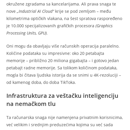
okružene zgradama sa kancelarijama. Ali prava snaga te
nove
„Industrial AI Cloud“
krije se pod zemljom – među
kilometrima optičkih vlakana, na šest spratova raspoređeno
je 10.000 specijalizovanih grafičkih procesora
(Graphics
Processing Units, GPU).
Oni mogu da obavljaju više računskih operacija paralelno.
Količine podataka su impresivne: oko 20 petabajta
memorije – približno 20 miliona gigabajta – i gotovo jedan
petabajt radne memorije. Sa tolikom količinom podataka,
mogla bi čitava ljudska istorija da se snimi u 4K-rezoluciji –
od kamenog doba, do doba TikToka.
Infrastruktura za veštačku inteligenciju
na nemačkom tlu
Ta računarska snaga nije namenjena privatnim korisnicima,
već velikim i srednjim preduzećima kojima su već sada