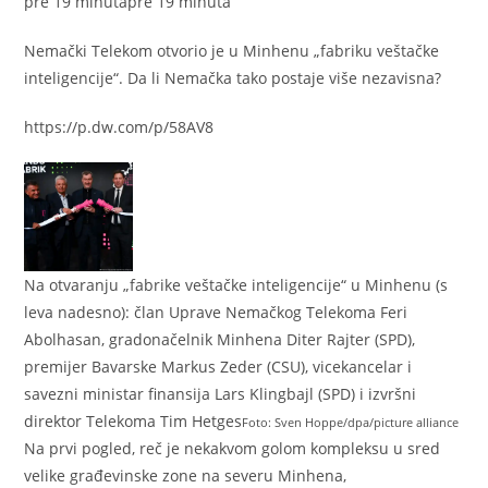
pre 19 minuta
pre 19 minuta
Nemački Telekom otvorio je u Minhenu „fabriku veštačke
inteligencije“. Da li Nemačka tako postaje više nezavisna?
https://p.dw.com/p/58AV8
Na otvaranju „fabrike veštačke inteligencije“ u Minhenu (s
leva nadesno): član Uprave Nemačkog Telekoma Feri
Abolhasan, gradonačelnik Minhena Diter Rajter (SPD),
premijer Bavarske Markus Zeder (CSU), vicekancelar i
savezni ministar finansija Lars Klingbajl (SPD) i izvršni
direktor Telekoma Tim Hetges
Foto: Sven Hoppe/dpa/picture alliance
Na prvi pogled, reč je nekakvom golom kompleksu u sred
velike građevinske zone na severu Minhena,