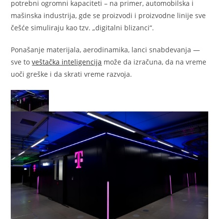
potrebni ogromni kapaciteti – na primer, automobilska i
mašinska industrija, gde se proizvodi i proizvodne linije sve
češće simuliraju kao tzv. „digitalni blizanci“.
Ponašanje materijala, aerodinamika, lanci snabdevanja —
sve to
veštačka inteligencija
može da izračuna, da na vreme
uoči greške i da skrati vreme razvoja.