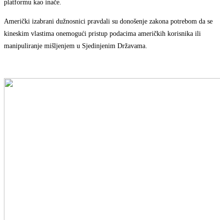
platformu kao inače.
Američki izabrani dužnosnici pravdali su donošenje zakona potrebom da se
kineskim vlastima onemogući pristup podacima američkih korisnika ili
manipuliranje mišljenjem u Sjedinjenim Državama.