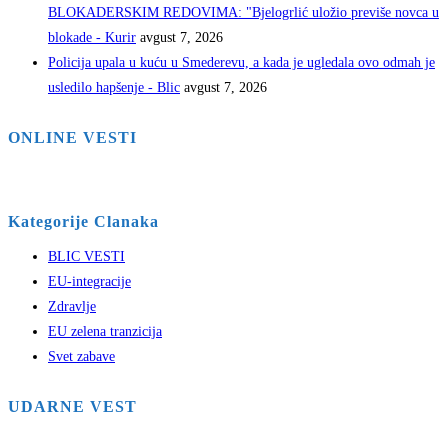
BLOKADERSKIM REDOVIMA: "Bjelogrlić uložio previše novca u
blokade - Kurir
avgust 7, 2026
Policija upala u kuću u Smederevu, a kada je ugledala ovo odmah je
usledilo hapšenje - Blic
avgust 7, 2026
ONLINE VESTI
Kategorije Clanaka
BLIC VESTI
EU-integracije
Zdravlje
EU zelena tranzicija
Svet zabave
UDARNE VEST