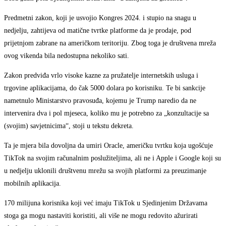
Predmetni zakon, koji je usvojio Kongres 2024. i stupio na snagu u
nedjelju, zahtijeva od matične tvrtke platforme da je prodaje, pod
prijetnjom zabrane na američkom teritoriju. Zbog toga je društvena mreža
ovog vikenda bila nedostupna nekoliko sati.
Zakon predviđa vrlo visoke kazne za pružatelje internetskih usluga i
trgovine aplikacijama, do čak 5000 dolara po korisniku. Te bi sankcije
nametnulo Ministarstvo pravosuđa, kojemu je Trump naredio da ne
intervenira dva i pol mjeseca, koliko mu je potrebno za „konzultacije sa
(svojim) savjetnicima“, stoji u tekstu dekreta.
Ta je mjera bila dovoljna da umiri Oracle, američku tvrtku koja ugošćuje
TikTok na svojim računalnim poslužiteljima, ali ne i Apple i Google koji su
u nedjelju uklonili društvenu mrežu sa svojih platformi za preuzimanje
mobilnih aplikacija.
170 milijuna korisnika koji već imaju TikTok u Sjedinjenim Državama
stoga ga mogu nastaviti koristiti, ali više ne mogu redovito ažurirati