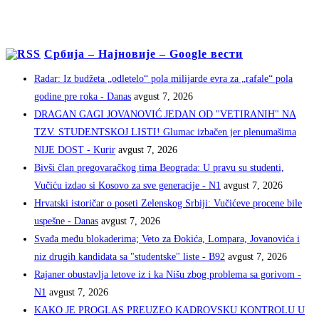
Србија – Најновије – Google вести
Radar: Iz budžeta „odletelo“ pola milijarde evra za „rafale“ pola
godine pre roka - Danas
avgust 7, 2026
DRAGAN GAGI JOVANOVIĆ JEDAN OD "VETIRANIH" NA
TZV. STUDENTSKOJ LISTI! Glumac izbačen jer plenumašima
NIJE DOST - Kurir
avgust 7, 2026
Bivši član pregovaračkog tima Beograda: U pravu su studenti,
Vučiću izdao si Kosovo za sve generacije - N1
avgust 7, 2026
Hrvatski istoričar o poseti Zelenskog Srbiji: Vučićeve procene bile
uspešne - Danas
avgust 7, 2026
Svađa među blokaderima; Veto za Đokića, Lompara, Jovanovića i
niz drugih kandidata sa "studentske" liste - B92
avgust 7, 2026
Rajaner obustavlja letove iz i ka Nišu zbog problema sa gorivom -
N1
avgust 7, 2026
KAKO JE PROGLAS PREUZEO KADROVSKU KONTROLU U