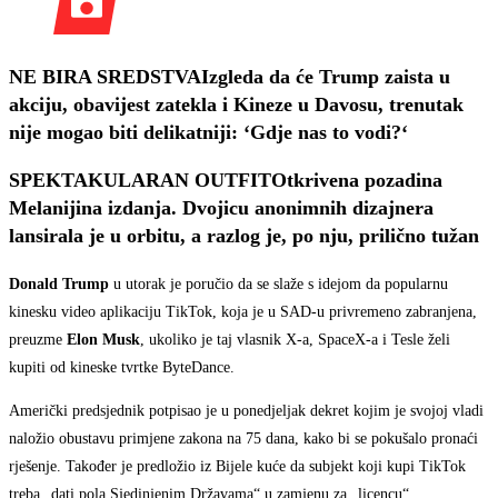
NE BIRA SREDSTVA
Izgleda da će Trump zaista u
akciju, obavijest zatekla i Kineze u Davosu, trenutak
nije mogao biti delikatniji: ‘Gdje nas to vodi?‘
SPEKTAKULARAN OUTFIT
Otkrivena pozadina
Melanijina izdanja. Dvojicu anonimnih dizajnera
lansirala je u orbitu, a razlog je, po nju, prilično tužan
Donald Trump
u utorak je poručio da se slaže s idejom da popularnu
kinesku video aplikaciju TikTok, koja je u SAD-u privremeno zabranjena,
preuzme
Elon Musk
, ukoliko je taj vlasnik X-a, SpaceX-a i Tesle želi
kupiti od kineske tvrtke ByteDance.
Američki predsjednik potpisao je u ponedjeljak dekret kojim je svojoj vladi
naložio obustavu primjene zakona na 75 dana, kako bi se pokušalo pronaći
rješenje. Također je predložio iz Bijele kuće da subjekt koji kupi TikTok
treba „dati pola Sjedinjenim Državama“ u zamjenu za „licencu“.