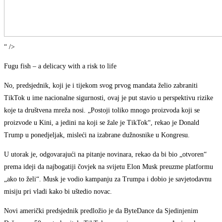
“ />
Fugu fish – a delicacy with a risk to life
No, predsjednik, koji je i tijekom svog prvog mandata želio zabraniti
TikTok u ime nacionalne sigurnosti, ovaj je put stavio u perspektivu rizike
koje ta društvena mreža nosi. „Postoji toliko mnogo proizvoda koji se
proizvode u Kini, a jedini na koji se žale je TikTok“, rekao je Donald
Trump u ponedjeljak, misleći na izabrane dužnosnike u Kongresu.
U utorak je, odgovarajući na pitanje novinara, rekao da bi bio „otvoren“
prema ideji da najbogatiji čovjek na svijetu Elon Musk preuzme platformu
„ako to želi“. Musk je vodio kampanju za Trumpa i dobio je savjetodavnu
misiju pri vladi kako bi uštedio novac.
Novi američki predsjednik predložio je da ByteDance da Sjedinjenim